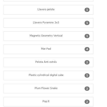
Llavero pelota
1
Llavero Pyraminx 3x3
1
Magnetic Geometry Vertical
1
Mat Pad
4
Pelota Anti estrés
2
Plastic cylindrical digital cube
1
Plum Flower Snake
2
Pop It
2