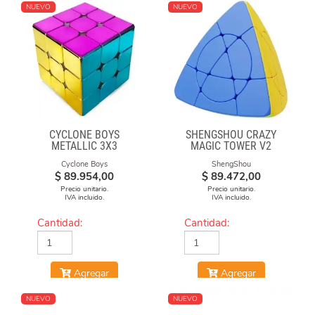
NUEVO
NUEVO
CYCLONE BOYS
SHENGSHOU CRAZY
METALLIC 3X3
MAGIC TOWER V2
MAGNETICO MACARON
Cyclone Boys
ShengShou
$
89.954,00
$
89.472,00
Precio unitario.
Precio unitario.
IVA incluido.
IVA incluido.
Cantidad:
Cantidad:
Agregar
Agregar
NUEVO
NUEVO