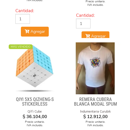
IVA incluido.
Precio unitario.
IVA incluido.
Cantidad:
Cantidad:
Agregar
Agregar
MÁS VENDIDO
QIYI 5X5 QIZHENG-S
REMERA CUBERA
STICKERLESS
BLANCA MODAL SPUM
CUBO CON FORMULAS
QiYi Cube
Indumentaria Curubik
$
36.104,00
$
12.912,00
Precio unitario.
Precio unitario.
IVA incluido.
IVA incluido.