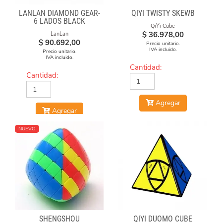
LANLAN DIAMOND GEAR-
QIYI TWISTY SKEWB
6 LADOS BLACK
QiYi Cube
$
36.978,00
LanLan
$
90.692,00
Precio unitario.
IVA incluido.
Precio unitario.
IVA incluido.
Cantidad:
Cantidad:
Agregar
Agregar
NUEVO
SHENGSHOU
QIYI DUOMO CUBE