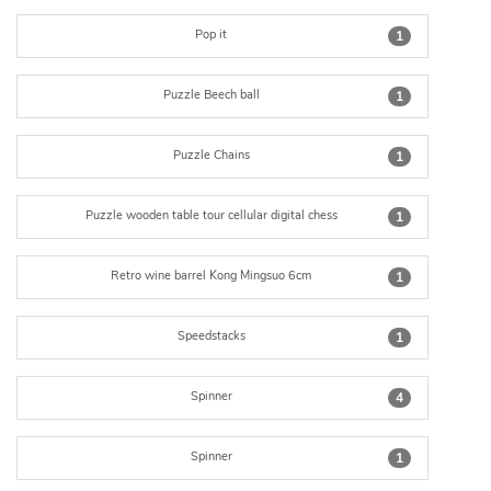
Pop it
1
Puzzle Beech ball
1
Puzzle Chains
1
Puzzle wooden table tour cellular digital chess
1
Retro wine barrel Kong Mingsuo 6cm
1
Speedstacks
1
Spinner
4
Spinner
1