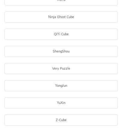
Ninja Ghost Cube
QiYi Cube
ShengShou
Very Puzzle
YongJun
YuXin
Z-Cube