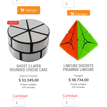
Agregar
Agregar
NUEVO
LIMCUBE DISCRETE
GHOST 2-LAYER
PIRAMINX LIMCUBE
ROUNDED CHEESE CAKE
-BLACK BODY WITH
Fangshi
Calvin's Puzzle
SILVER LABEL
$
56.734,00
$
51.345,00
Precio unitario.
Precio unitario.
IVA incluido.
IVA incluido.
Cantidad:
Cantidad: