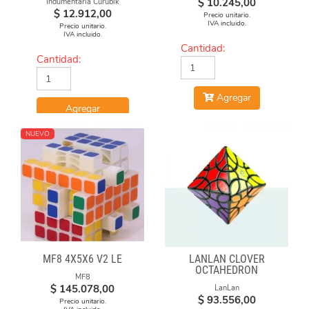
$
10.245,00
Indumentaria Curubik
$
12.912,00
Precio unitario.
IVA incluido.
Precio unitario.
IVA incluido.
Cantidad:
Cantidad:
Agregar
Agregar
NUEVO
MF8 4X5X6 V2 LE
LANLAN CLOVER
OCTAHEDRON
MF8
$
145.078,00
LanLan
$
93.556,00
Precio unitario.