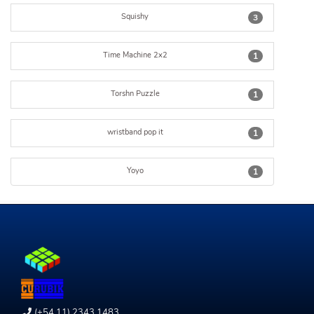
Squishy
3
Time Machine 2x2
1
Torshn Puzzle
1
wristband pop it
1
Yoyo
1
(+54 11) 2343 1483