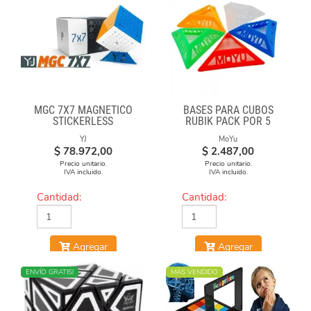
MGC 7X7 MAGNÉTICO
BASES PARA CUBOS
STICKERLESS
RUBIK PACK POR 5
UNIDADES
YJ
MoYu
$
78.972,00
$
2.487,00
Precio unitario.
Precio unitario.
IVA incluido.
IVA incluido.
Cantidad:
Cantidad:
Agregar
Agregar
NUEVO
ENVÍO GRATIS!
MÁS VENDIDO