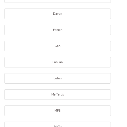
Dayan
Fanxin
Gan
LanLan
Lefun
Meffert's
MF8
MoYu