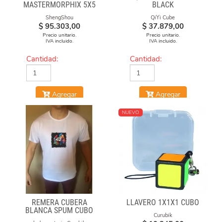
MASTERMORPHIX 5X5
BLACK
STICKERLESS
ShengShou
QiYi Cube
$
95.303,00
$
37.879,00
Precio unitario.
Precio unitario.
IVA incluido.
IVA incluido.
Cantidad:
Cantidad:
Agregar
Agregar
NUEVO
REMERA CUBERA
LLAVERO 1X1X1 CUBO
BLANCA SPUM CUBO
Curubik
GAN