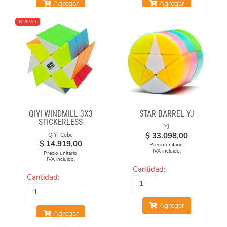
Agregar
Agregar
NUEVO
QIYI WINDMILL 3X3
STAR BARREL YJ
STICKERLESS
YJ
$
33.098,00
QiYi Cube
$
14.919,00
Precio unitario.
IVA incluido.
Precio unitario.
IVA incluido.
Cantidad:
Cantidad:
Agregar
Agregar