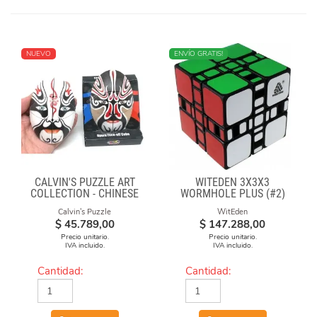
NUEVO
ENVÍO GRATIS!
CALVIN'S PUZZLE ART
WITEDEN 3X3X3
COLLECTION - CHINESE
WORMHOLE PLUS (#2)
OPERA FACE-OFF CUBE
Calvin's Puzzle
WitEden
(BLACK & WHITE MASKS)
$
45.789,00
$
147.288,00
Precio unitario.
Precio unitario.
IVA incluido.
IVA incluido.
Cantidad:
Cantidad: