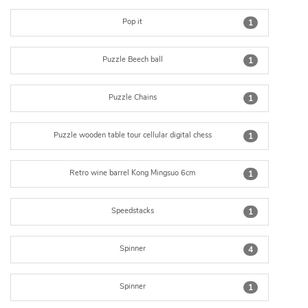
Pop it
1
Puzzle Beech ball
1
Puzzle Chains
1
Puzzle wooden table tour cellular digital chess
1
Retro wine barrel Kong Mingsuo 6cm
1
Speedstacks
1
Spinner
4
Spinner
1