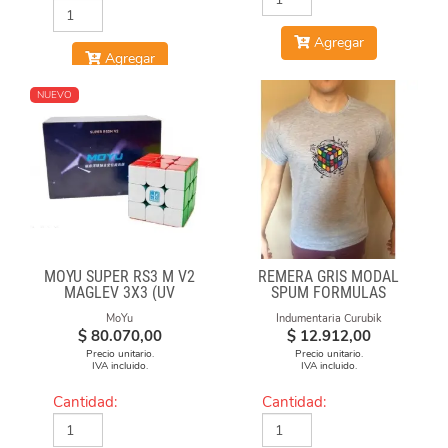
Agregar
Agregar
NUEVO
MOYU SUPER RS3 M V2
REMERA GRIS MODAL
MAGLEV 3X3 (UV
SPUM FORMULAS
COATED)
MoYu
Indumentaria Curubik
$
80.070,00
$
12.912,00
Precio unitario.
Precio unitario.
IVA incluido.
IVA incluido.
Cantidad:
Cantidad: