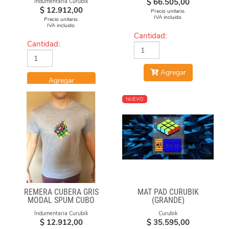
$
66.505,00
Indumentaria Curubik
$
12.912,00
Precio unitario.
IVA incluido.
Precio unitario.
IVA incluido.
Cantidad:
Cantidad:
Agregar
Agregar
NUEVO
REMERA CUBERA GRIS
MAT PAD CURUBIK
MODAL SPUM CUBO
(GRANDE)
ESFUMADO
Indumentaria Curubik
Curubik
$
12.912,00
$
35.595,00