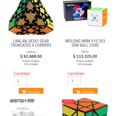
LANLAN 3X3X3 GEAR
WEILONG WRM V10 3X3
TRUNCATED 4 CORNERS
20M BALL CORE
MAGLEV UV
LanLan
MoYu
$
92.868,00
$
113.325,00
Precio unitario.
Precio unitario.
IVA incluido.
IVA incluido.
Cantidad:
Cantidad:
Agregar
Agregar
NUEVO