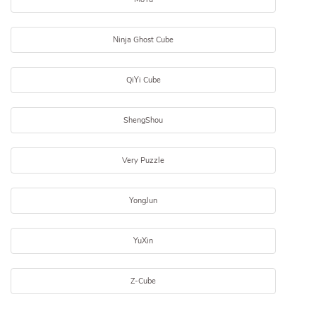
Ninja Ghost Cube
QiYi Cube
ShengShou
Very Puzzle
YongJun
YuXin
Z-Cube