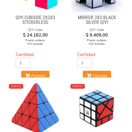
QIYI CUBOIDE 2X2X3
MIRROR 3X3 BLACK
STICKERLESS
SILVER QIYI
QiYi Cube
QiYi Cube
$
24.162,00
$
9.409,00
Precio unitario.
Precio unitario.
IVA incluido.
IVA incluido.
Cantidad:
Cantidad:
Agregar
Agregar
NUEVO
NUEVO