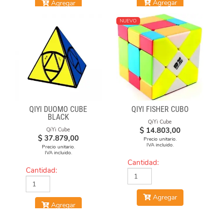
Agregar
Agregar
NUEVO
QIYI DUOMO CUBE
QIYI FISHER CUBO
BLACK
QiYi Cube
$
14.803,00
QiYi Cube
$
37.879,00
Precio unitario.
IVA incluido.
Precio unitario.
IVA incluido.
Cantidad:
Cantidad:
Agregar
Agregar