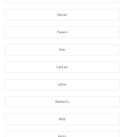
Dayan
Fanxin
Gan
LanLan
Lefun
Meffert's
MF8
MoYu