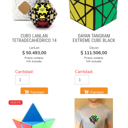
CUBO LANLAN
DAYAN TANGRAM
TETRADECAHÉDRICO 14
EXTREME CUBE BLACK
FACES GEAR CUBE
BODY
LanLan
Dayan
BLACK
$
50.493,00
$
111.506,00
Precio unitario.
Precio unitario.
IVA incluido.
IVA incluido.
Cantidad:
Cantidad:
Agregar
Agregar
NUEVO