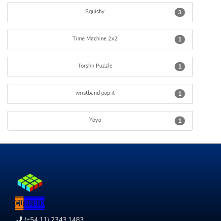
Squishy
3
Time Machine 2x2
1
Torshn Puzzle
1
wristband pop it
1
Yoyo
1
(+54 11) 2343 1483