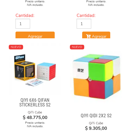
Precio unitario.
Precio unitario.
IVA incluido.
IVA incluido.
Cantidad:
Cantidad:
Agregar
Agregar
NUEVO
NUEVO
QIYI 6X6 QIFAN
STICKERLESS S2
QiYi Cube
QIYI QIDI 2X2 S2
$
48.775,00
Precio unitario.
QiYi Cube
IVA incluido.
$
9.305,00