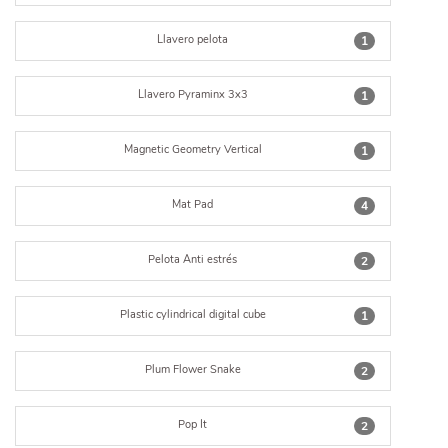
Llavero pelota
1
Llavero Pyraminx 3x3
1
Magnetic Geometry Vertical
1
Mat Pad
4
Pelota Anti estrés
2
Plastic cylindrical digital cube
1
Plum Flower Snake
2
Pop It
2