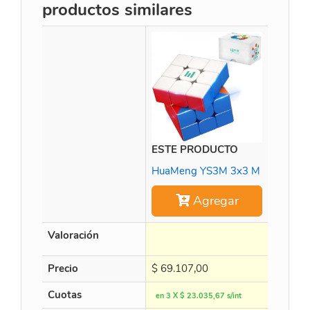
productos similares
ESTE PRODUCTO
Weilon
HuaMeng YS3M 3x3 M
Agregar
Valoración
Precio
$
69.107,00
$
113.3
Cuotas
en 3 X $ 23.035,67 s/int
en 3 X $