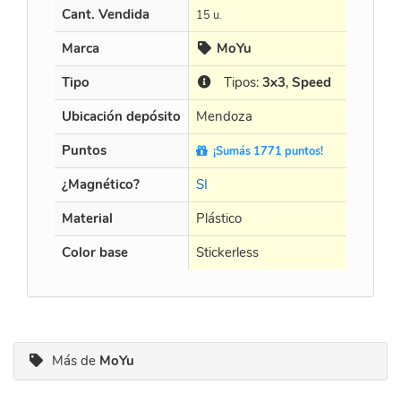
Cant. Vendida
15 u.
20 u.
Marca
MoYu
MoY
Tipo
Tipos:
3x3
,
Speed
Tip
Ubicación depósito
Mendoza
Mendo
Puntos
¡Sumás 1771 puntos!
¡Sumá
¿Magnético?
SI
SI
Material
Plástico
Plástico
Color base
Stickerless
Stickerl
Más de
MoYu