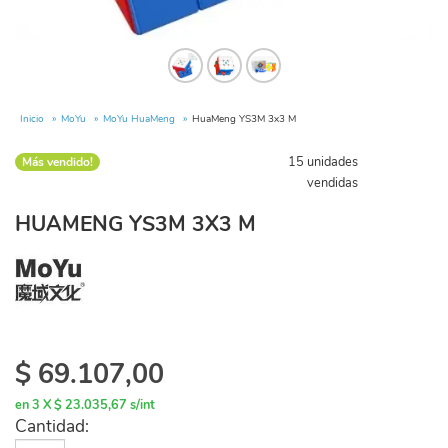
Inicio
MoYu
MoYu HuaMeng
HuaMeng YS3M 3x3 M
15 unidades
Más vendido!
vendidas
HUAMENG YS3M 3X3 M
$
69.107,00
en 3 X $ 23.035,67 s/int
Cantidad: