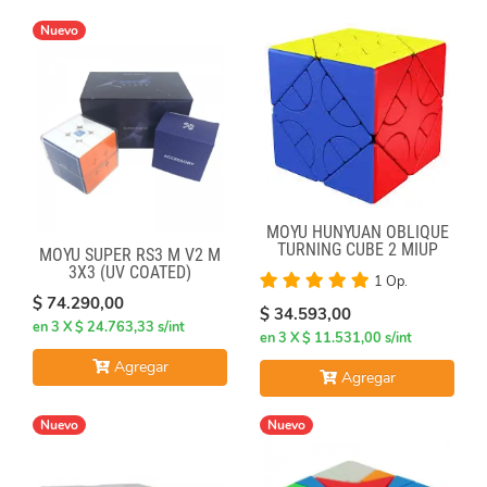
Nuevo
MOYU HUNYUAN OBLIQUE
TURNING CUBE 2 MIUP
MOYU SUPER RS3 M V2 M
SKEWB
3X3 (UV COATED)
1 Op.
$ 74.290,00
$ 34.593,00
en 3 X $ 24.763,33 s/int
en 3 X $ 11.531,00 s/int
Agregar
Agregar
Nuevo
Nuevo