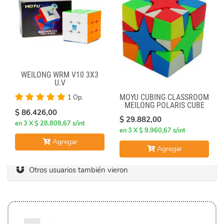
WEILONG WRM V10 3X3
U.V
MOYU CUBING CLASSROOM
1 Op.
MEILONG POLARIS CUBE
$ 86.426,00
STICKERLESS
$ 29.882,00
en 3 X $ 28.808,67 s/int
en 3 X $ 9.960,67 s/int
Agregar
Agregar
Otros usuarios también vieron