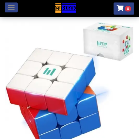
Menú
0