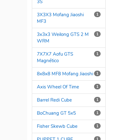
3S
3X3X3 Mofang Jiaoshi
1
MF3
3x3x3 Weilong GTS 2 M
1
WRM
7X7X7 Aofu GTS
1
Magnético
8x8x8 MF8 Mofang Jiaoshi
1
Axis Wheel Of Time
1
Barrel Redi Cube
1
BoChuang GT 5x5
1
Fisher Skewb Cube
1
PUPPET 1 CUBE
1