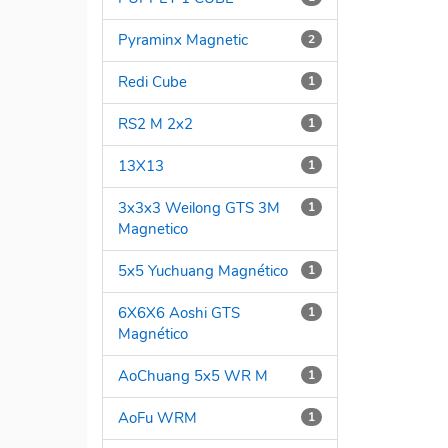
Pyraminx Magnetic
2
Redi Cube
1
RS2 M 2x2
1
13X13
1
3x3x3 Weilong GTS 3M
1
Magnetico
5x5 Yuchuang Magnético
1
6X6X6 Aoshi GTS
1
Magnético
AoChuang 5x5 WR M
1
AoFu WRM
1