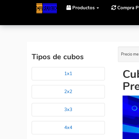
Productos
Compra P
Inicio
Cubos Rubik MoYu MoYu HuaMeng Al Mejor Pr
Precio me
Tipos de cubos
Cu
1x1
Pre
2x2
3x3
4x4