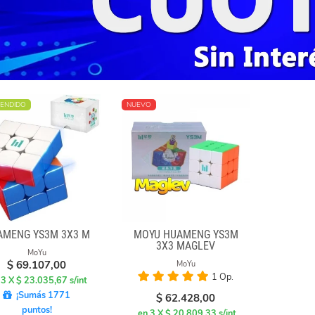
ENDIDO
NUEVO
AMENG YS3M 3X3 M
MOYU HUAMENG YS3M
3X3 MAGLEV
MoYu
$
69.107,00
MoYu
1 Op.
 3 X $ 23.035,67 s/int
¡Sumás 1771
$
62.428,00
puntos!
en 3 X $ 20.809,33 s/int