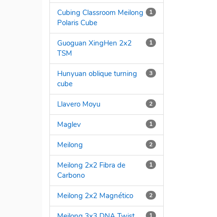
Cubing Classroom Meilong
1
Polaris Cube
Guoguan XingHen 2x2
1
TSM
Hunyuan oblique turning
3
cube
Llavero Moyu
2
Maglev
1
Meilong
2
Meilong 2x2 Fibra de
1
Carbono
Meilong 2x2 Magnético
2
Meilong 3x3 DNA Twist
1