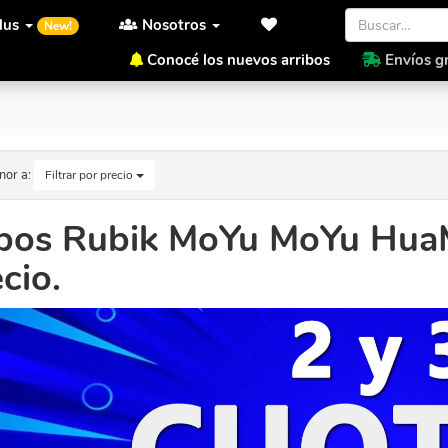
lus
Nosotros
New!
Conocé los nuevos arribos
Envíos gr
ecio.
nor a:
Filtrar por precio
bos Rubik MoYu MoYu HuaM
cio.