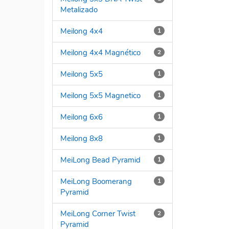
Metalizado
Meilong 4x4
1
Meilong 4x4 Magnético
2
Meilong 5x5
1
Meilong 5x5 Magnetico
1
Meilong 6x6
1
Meilong 8x8
1
MeiLong Bead Pyramid
1
MeiLong Boomerang
1
Pyramid
MeiLong Corner Twist
2
Pyramid