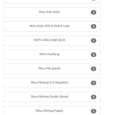
Moyu 6x6 Aoshi
1
MoYu AoSu WR M 4x4x4 Cube
1
MOYU DNA CUBE-BLUE
1
MoYu HuaMeng
4
Moyu Mat grande
1
Moyu Meilong 3x3 Magnético
3
Moyu Meilong Double Skewb
1
Moyu Meilong Puppet
1