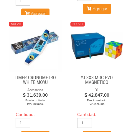
Agregar
Agregar
NUEVO
NUEVO
TIMER CRONÓMETRO
YJ 3X3 MGC EVO
WHITE MOYU
MAGNETICO
Accesorios
YJ
$
31.639,00
$
42.847,00
Precio unitario.
Precio unitario.
IVA incluido.
IVA incluido.
Cantidad:
Cantidad: