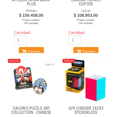
PLUS
COPTER
WitEden
LanLan
$
150.458,00
$
108.953,00
Precio unitario.
Precio unitario.
IVA incluido.
IVA incluido.
Cantidad:
Cantidad:
Agregar
Agregar
NUEVO
NUEVO
CALVIN'S PUZZLE ART
QIYI CUBOIDE 2X2X3
COLLECTION - CHINESE
STICKERLESS
OPERA FACE-OFF CUBE