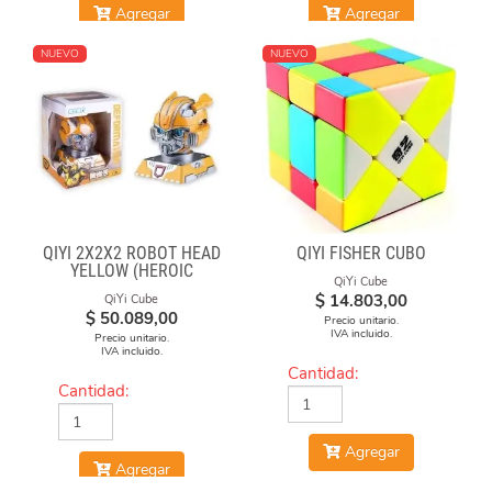
Agregar
Agregar
NUEVO
NUEVO
QIYI 2X2X2 ROBOT HEAD
QIYI FISHER CUBO
YELLOW (HEROIC
QiYi Cube
LEADER)
$
14.803,00
QiYi Cube
$
50.089,00
Precio unitario.
IVA incluido.
Precio unitario.
IVA incluido.
Cantidad:
Cantidad:
Agregar
Agregar