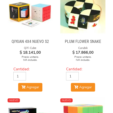
QIYUAN 4X4 NUEVO S2
PLUM FLOWER SNAKE
QiYi Cube
Curubik
$
18.141,00
$
17.866,00
Precio unitario.
Precio unitario.
IVA incluido.
IVA incluido.
Cantidad:
Cantidad:
Agregar
Agregar
NUEVO
NUEVO