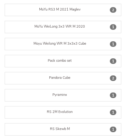
MoYu RS3 M 2021 Maglev
2
MoYu WeiLong 3x3 WR M 2020
1
Moyu Weilong WR M 3x3x3 Cube
1
Pack combo set
1
Pandora Cube
2
Pyraminx
1
RS 2M Evolution
1
RS Skewb M
1