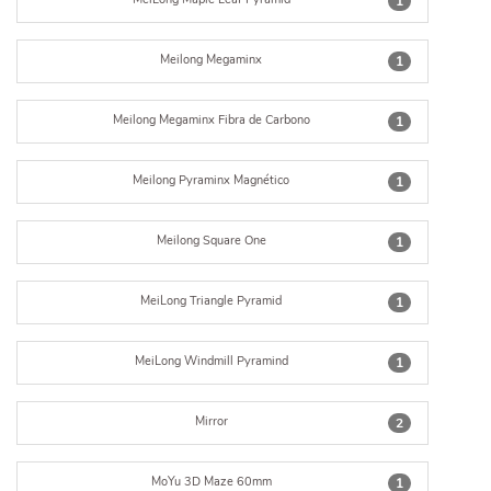
1
Meilong Megaminx
1
Meilong Megaminx Fibra de Carbono
1
Meilong Pyraminx Magnético
1
Meilong Square One
1
MeiLong Triangle Pyramid
1
MeiLong Windmill Pyramind
1
Mirror
2
MoYu 3D Maze 60mm
1