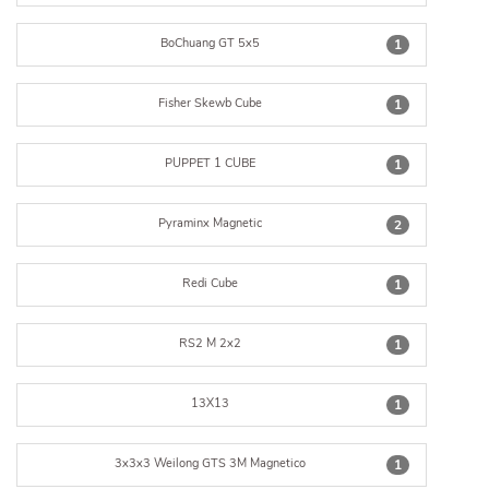
BoChuang GT 5x5
1
Fisher Skewb Cube
1
PUPPET 1 CUBE
1
Pyraminx Magnetic
2
Redi Cube
1
RS2 M 2x2
1
13X13
1
3x3x3 Weilong GTS 3M Magnetico
1