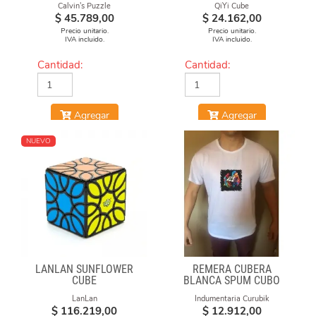
Calvin's Puzzle
QiYi Cube
(RED & BLUE MASKS)
$
45.789,00
$
24.162,00
Precio unitario.
Precio unitario.
IVA incluido.
IVA incluido.
Cantidad:
Cantidad:
Agregar
Agregar
NUEVO
LANLAN SUNFLOWER
REMERA CUBERA
CUBE
BLANCA SPUM CUBO
GAN
LanLan
Indumentaria Curubik
$
116.219,00
$
12.912,00