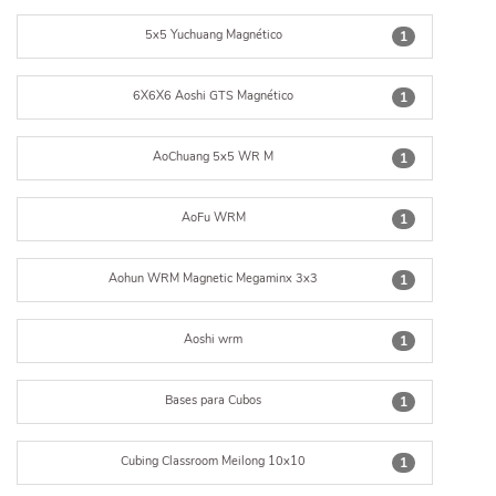
5x5 Yuchuang Magnético
1
6X6X6 Aoshi GTS Magnético
1
AoChuang 5x5 WR M
1
AoFu WRM
1
Aohun WRM Magnetic Megaminx 3x3
1
Aoshi wrm
1
Bases para Cubos
1
Cubing Classroom Meilong 10x10
1