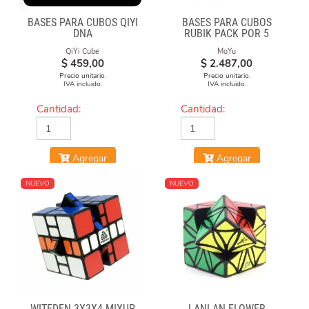
BASES PARA CUBOS QIYI
BASES PARA CUBOS
DNA
RUBIK PACK POR 5
UNIDADES
QiYi Cube
MoYu
$
459,00
$
2.487,00
Precio unitario.
Precio unitario.
IVA incluido.
IVA incluido.
Cantidad:
Cantidad:
Agregar
Agregar
NUEVO
NUEVO
WITEDEN 3X3X4 MIXUP
LANLAN FLOWER