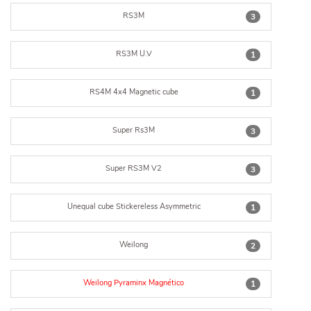
RS3M
3
RS3M U.V
1
RS4M 4x4 Magnetic cube
1
Super Rs3M
3
Super RS3M V2
3
Unequal cube Stickereless Asymmetric
1
Weilong
2
Weilong Pyraminx Magnético
1