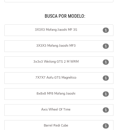
BUSCÁ POR MODELO:
3X3X3 Mofang Jiaoshi MF 3S
1
3X3X3 Mofang Jiaoshi MF3
1
3x3x3 Weilong GTS 2 M WRM
1
7X7X7 Aofu GTS Magnético
1
8x8x8 MF8 Mofang Jiaoshi
1
Axis Wheel Of Time
1
Barrel Redi Cube
1