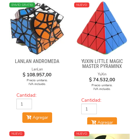
NUEVO
ENVÍO GRATIS!
NUEVO
LANLAN ANDROMEDA
YUXIN LITTLE MAGIC
MASTER PYRAMINX
LanLan
$
108.957,00
YuXin
$
74.532,00
Precio unitario.
IVA incluido.
Precio unitario.
IVA incluido.
Cantidad:
Cantidad:
Agregar
Agregar
NUEVO
NUEVO