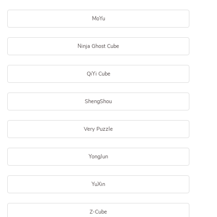
MoYu
Ninja Ghost Cube
QiYi Cube
ShengShou
Very Puzzle
YongJun
YuXin
Z-Cube