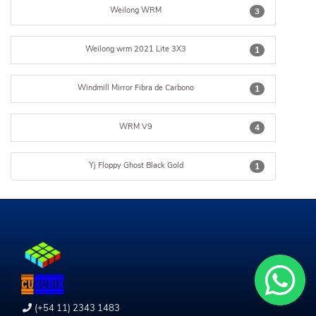
Weilong WRM
3
Weilong wrm 2021 Lite 3X3
1
Windmill Mirror Fibra de Carbono
1
WRM V9
4
Yj Floppy Ghost Black Gold
1
(+54 11) 2343 1483