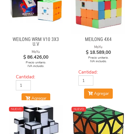
WEILONG WRM V10 3X3
MEILONG 4X4
U.V
MoYu
$
18.589,00
MoYu
$
86.426,00
Precio unitario.
IVA incluido.
Precio unitario.
IVA incluido.
Cantidad:
Cantidad:
Agregar
Agregar
NUEVO
NUEVO