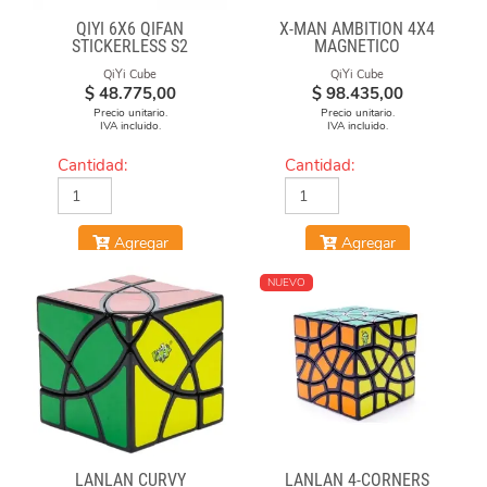
QIYI 6X6 QIFAN
X-MAN AMBITION 4X4
STICKERLESS S2
MAGNETICO
QiYi Cube
QiYi Cube
$
48.775,00
$
98.435,00
Precio unitario.
Precio unitario.
IVA incluido.
IVA incluido.
Cantidad:
Cantidad:
Agregar
Agregar
NUEVO
LANLAN CURVY
LANLAN 4-CORNERS