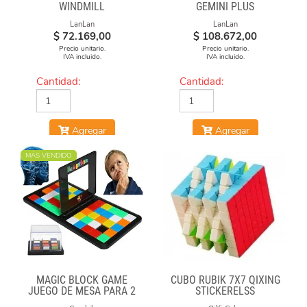
WINDMILL
GEMINI PLUS
LanLan
LanLan
$
72.169,00
$
108.672,00
Precio unitario.
Precio unitario.
IVA incluido.
IVA incluido.
Cantidad:
Cantidad:
Agregar
Agregar
MÁS VENDIDO
MAGIC BLOCK GAME
CUBO RUBIK 7X7 QIXING
JUEGO DE MESA PARA 2
STICKERELSS