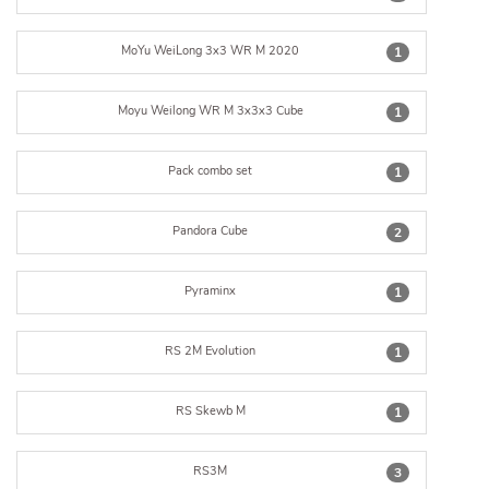
MoYu WeiLong 3x3 WR M 2020
1
Moyu Weilong WR M 3x3x3 Cube
1
Pack combo set
1
Pandora Cube
2
Pyraminx
1
RS 2M Evolution
1
RS Skewb M
1
RS3M
3