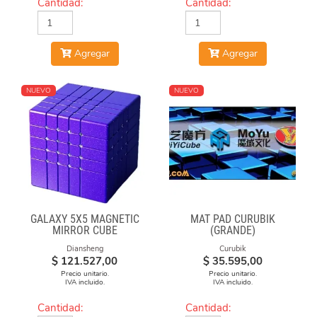
Cantidad:
Cantidad:
Agregar
Agregar
NUEVO
NUEVO
GALAXY 5X5 MAGNETIC
MAT PAD CURUBIK
MIRROR CUBE
(GRANDE)
Diansheng
Curubik
$
121.527,00
$
35.595,00
Precio unitario.
Precio unitario.
IVA incluido.
IVA incluido.
Cantidad:
Cantidad: