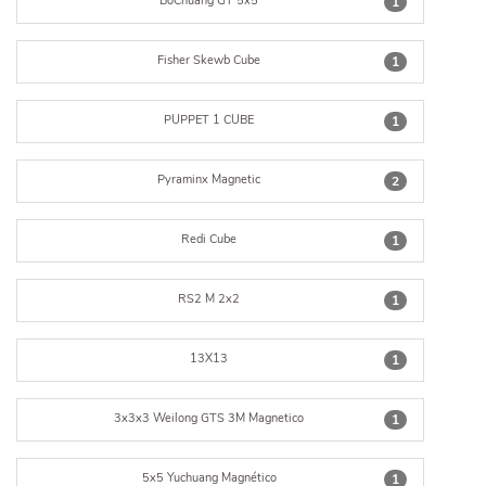
BoChuang GT 5x5
1
Fisher Skewb Cube
1
PUPPET 1 CUBE
1
Pyraminx Magnetic
2
Redi Cube
1
RS2 M 2x2
1
13X13
1
3x3x3 Weilong GTS 3M Magnetico
1
5x5 Yuchuang Magnético
1