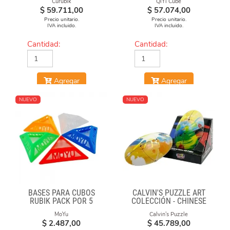
Curubik
QiYi Cube
$
59.711,00
$
57.074,00
Precio unitario.
Precio unitario.
IVA incluido.
IVA incluido.
Cantidad:
Cantidad:
Agregar
Agregar
NUEVO
NUEVO
BASES PARA CUBOS
CALVIN'S PUZZLE ART
RUBIK PACK POR 5
COLECCIÓN - CHINESE
UNIDADES
OPERA FACE-OFF CUBE
MoYu
Calvin's Puzzle
(GRAFFITI CAMO)
$
2.487,00
$
45.789,00