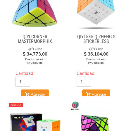
QIYI CORNER
QIYI 5X5 QIZHENG-S
MASTERMORPHIX
STICKERLESS
QiYi Cube
QiYi Cube
$
34.773,00
$
36.104,00
Precio unitario.
Precio unitario.
IVA incluido.
IVA incluido.
Cantidad:
Cantidad:
Agregar
Agregar
NUEVO