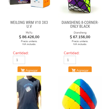
WEILONG WRM V10 3X3
DIANSHENG 8-CORNER-
U.V
ONLY BLACK
MoYu
Diansheng
$
86.426,00
$
67.156,00
Precio unitario.
Precio unitario.
IVA incluido.
IVA incluido.
Cantidad:
Cantidad:
Agregar
Agregar