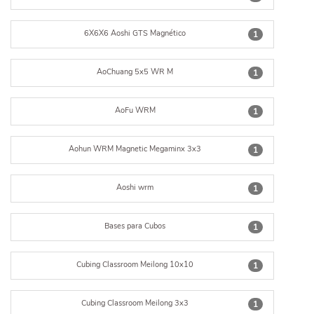
6X6X6 Aoshi GTS Magnético
1
AoChuang 5x5 WR M
1
AoFu WRM
1
Aohun WRM Magnetic Megaminx 3x3
1
Aoshi wrm
1
Bases para Cubos
1
Cubing Classroom Meilong 10x10
1
Cubing Classroom Meilong 3x3
1