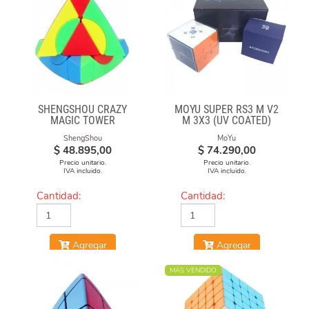
SHENGSHOU CRAZY
MOYU SUPER RS3 M V2
MAGIC TOWER
M 3X3 (UV COATED)
ShengShou
MoYu
$
48.895,00
$
74.290,00
Precio unitario.
Precio unitario.
IVA incluido.
IVA incluido.
Cantidad:
Cantidad:
Agregar
Agregar
MÁS VENDIDO