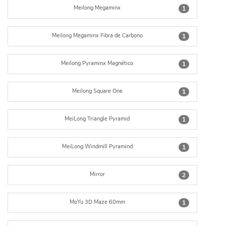
Meilong Megaminx
1
Meilong Megaminx Fibra de Carbono
1
Meilong Pyraminx Magnético
1
Meilong Square One
1
MeiLong Triangle Pyramid
1
MeiLong Windmill Pyramind
1
Mirror
2
MoYu 3D Maze 60mm
1