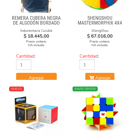
REMERA CUBERA NEGRA
SHENGSHOU
DE ALGODÓN BORDADO
MASTERMORPHIX 4X4
100% CUBERO
Indumentaria Curubik
ShengShou
$
18.445,00
$
67.016,00
Precio unitario.
Precio unitario.
IVA incluido.
IVA incluido.
Cantidad:
Cantidad:
Agregar
Agregar
NUEVO
NUEVO
ENVÍO GRATIS!