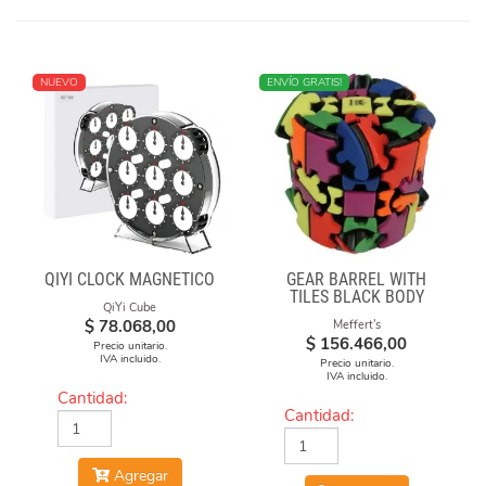
NUEVO
MÁS VENDIDO
ENVÍO GRATIS!
QIYI CLOCK MAGNÉTICO
GEAR BARREL WITH
TILES BLACK BODY
QiYi Cube
$
78.068,00
Meffert's
$
156.466,00
Precio unitario.
IVA incluido.
Precio unitario.
IVA incluido.
Cantidad:
Cantidad:
Agregar