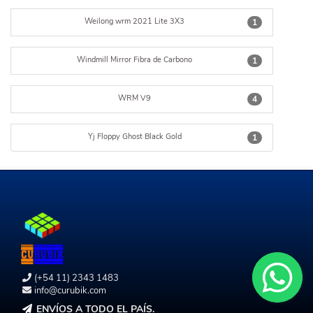
Weilong wrm 2021 Lite 3X3
1
Windmill Mirror Fibra de Carbono
1
WRM V9
4
Yj Floppy Ghost Black Gold
1
(+54 11) 2343 1483
info@curubik.com
ENVÍOS A TODO EL PAÍS.