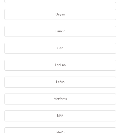
Dayan
Fanxin
Gan
LanLan
Lefun
Meffert's
MF8
MoYu