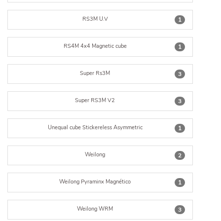
RS3M U.V
1
RS4M 4x4 Magnetic cube
1
Super Rs3M
3
Super RS3M V2
3
Unequal cube Stickereless Asymmetric
1
Weilong
2
Weilong Pyraminx Magnético
1
Weilong WRM
3