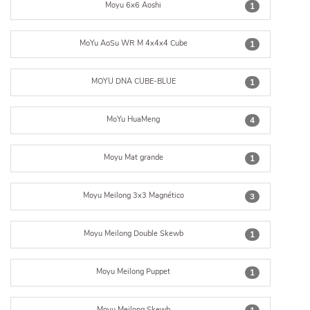
Moyu 6x6 Aoshi
1
MoYu AoSu WR M 4x4x4 Cube
1
MOYU DNA CUBE-BLUE
1
MoYu HuaMeng
4
Moyu Mat grande
1
Moyu Meilong 3x3 Magnético
3
Moyu Meilong Double Skewb
1
Moyu Meilong Puppet
1
Moyu Meilong Skewb