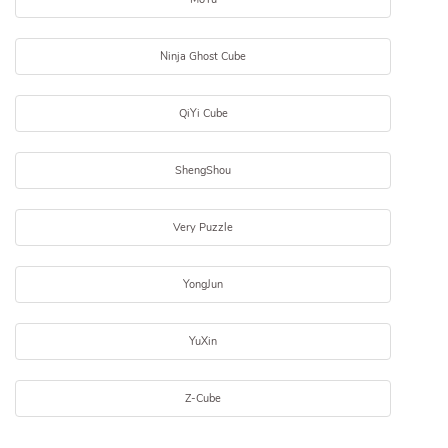
Ninja Ghost Cube
QiYi Cube
ShengShou
Very Puzzle
YongJun
YuXin
Z-Cube