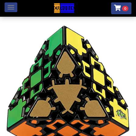
Menú
0