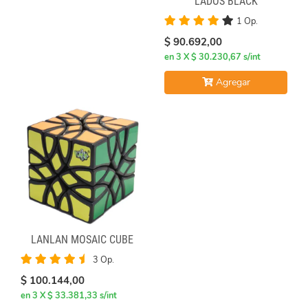
LADOS BLACK
1 Op.
$ 90.692,00
en 3 X $ 30.230,67 s/int
Agregar
LANLAN MOSAIC CUBE
3 Op.
$ 100.144,00
en 3 X $ 33.381,33 s/int