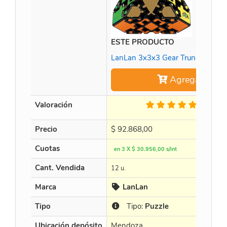
ESTE PRODUCTO
LanLan 3x3x3 Gear Truncated 4 C
Agregar
Valoración
1 Op.
Precio
$
92.868,00
Cuotas
en 3 X $ 30.956,00 s/int
Cant. Vendida
12 u.
Marca
LanLan
Tipo
Tipo:
Puzzle
Ubicación depósito
Mendoza