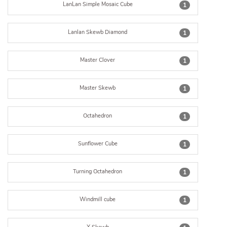
LanLan Simple Mosaic Cube
1
Lanlan Skewb Diamond
1
Master Clover
1
Master Skewb
1
Octahedron
1
Sunflower Cube
1
Turning Octahedron
1
Windmill cube
1