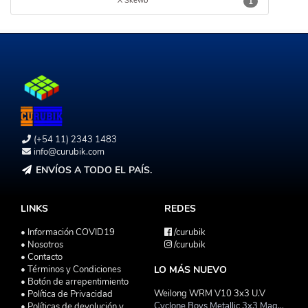
X Skewb
1
(+54 11) 2343 1483
info@curubik.com
ENVÍOS A TODO EL PAÍS.
LINKS
REDES
• Información COVID19
/curubik
• Nosotros
/curubik
• Contacto
• Términos y Condiciones
LO MÁS NUEVO
• Botón de arrepentimiento
Weilong WRM V10 3x3 U.V
• Política de Privacidad
Cyclone Boys Metallic 3x3 Magnetico Macaron
• Políticas de devolución y