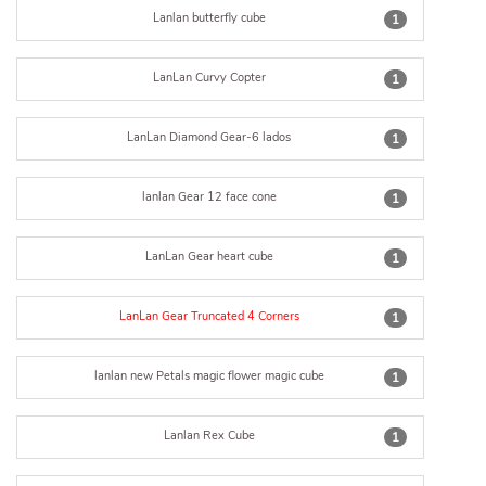
Lanlan butterfly cube
1
LanLan Curvy Copter
1
LanLan Diamond Gear-6 lados
1
lanlan Gear 12 face cone
1
LanLan Gear heart cube
1
LanLan Gear Truncated 4 Corners
1
lanlan new Petals magic flower magic cube
1
Lanlan Rex Cube
1