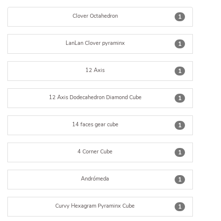
Clover Octahedron
1
LanLan Clover pyraminx
1
12 Axis
1
12 Axis Dodecahedron Diamond Cube
1
14 faces gear cube
1
4 Corner Cube
1
Andrómeda
1
Curvy Hexagram Pyraminx Cube
1