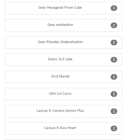
Gear Hexagonal Prism Cube
1
Gear octahedron
2
Gear Rhombic Dodecahedron
1
Geary 3x3 cube
1
Grid Skewb
1
John Lin Curvy
1
LanLan 4-Corners Gemini Plus
1
LanLan 8 Axis Heart
1