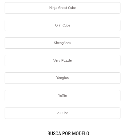
Ninja Ghost Cube
QiYi Cube
ShengShou
Very Puzzle
YongJun
YuXin
Z-Cube
BUSCÁ POR MODELO: