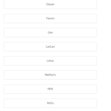
Dayan
Fanxin
Gan
LanLan
Lefun
Meffert's
MF8
MoYu