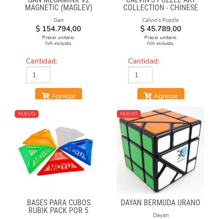
MAGNETIC (MAGLEV)
COLLECTION - CHINESE
BLACK
OPERA FACE-OFF CUBE
Gan
Calvin's Puzzle
(GREEN & YELLOW
$
154.794,00
$
45.789,00
MASKS)
Precio unitario.
Precio unitario.
IVA incluido.
IVA incluido.
Cantidad:
Cantidad:
Agregar
Agregar
NUEVO
NUEVO
BASES PARA CUBOS
DAYAN BERMUDA URANO
RUBIK PACK POR 5
Dayan
UNIDADES