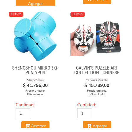
Agregar
NUEVO
NUEVO
SHENGSHOU MIRROR Q-
CALVIN'S PUZZLE ART
PLATYPUS
COLLECTION - CHINESE
OPERA FACE-OFF CUBE
ShengShou
Calvin's Puzzle
(BLACK & WHITE MASKS)
$
41.796,00
$
45.789,00
Precio unitario.
Precio unitario.
IVA incluido.
IVA incluido.
Cantidad:
Cantidad:
Agregar
Agregar