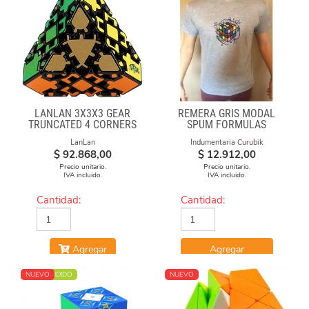
LANLAN 3X3X3 GEAR
REMERA GRIS MODAL
TRUNCATED 4 CORNERS
SPUM FORMULAS
LanLan
Indumentaria Curubik
$
92.868,00
$
12.912,00
Precio unitario.
Precio unitario.
IVA incluido.
IVA incluido.
Cantidad:
Cantidad:
Agregar
Agregar
MÁS VENDIDO
NUEVO
NUEVO