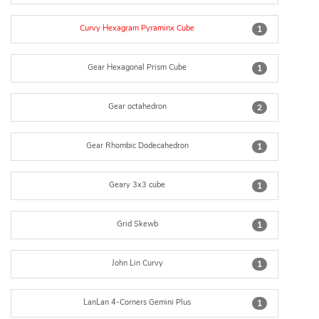
Curvy Hexagram Pyraminx Cube
1
Gear Hexagonal Prism Cube
1
Gear octahedron
2
Gear Rhombic Dodecahedron
1
Geary 3x3 cube
1
Grid Skewb
1
John Lin Curvy
1
LanLan 4-Corners Gemini Plus
1