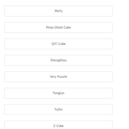
MoYu
Ninja Ghost Cube
QiYi Cube
ShengShou
Very Puzzle
YongJun
YuXin
Z-Cube