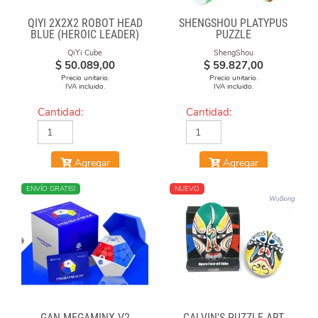
QIYI 2X2X2 ROBOT HEAD
SHENGSHOU PLATYPUS
BLUE (HEROIC LEADER)
PUZZLE
QiYi Cube
ShengShou
$
50.089,00
$
59.827,00
Precio unitario.
Precio unitario.
IVA incluido.
IVA incluido.
Cantidad:
Cantidad:
Agregar
Agregar
NUEVO
ENVÍO GRATIS!
NUEVO
GAN MEGAMINX V2
CALVIN'S PUZZLE ART