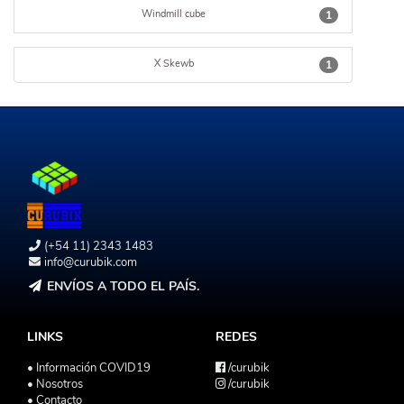
Windmill cube
1
X Skewb
1
(+54 11) 2343 1483
info@curubik.com
ENVÍOS A TODO EL PAÍS.
LINKS
REDES
• Información COVID19
/curubik
• Nosotros
/curubik
• Contacto