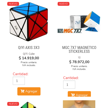
NUEVO
NUEVO
QIYI AXIS 3X3
MGC 7X7 MAGNÉTICO
STICKERLESS
QiYi Cube
$
14.919,00
YJ
$
78.972,00
Precio unitario.
IVA incluido.
Precio unitario.
IVA incluido.
Cantidad:
Cantidad:
Agregar
Agregar
NUEVO