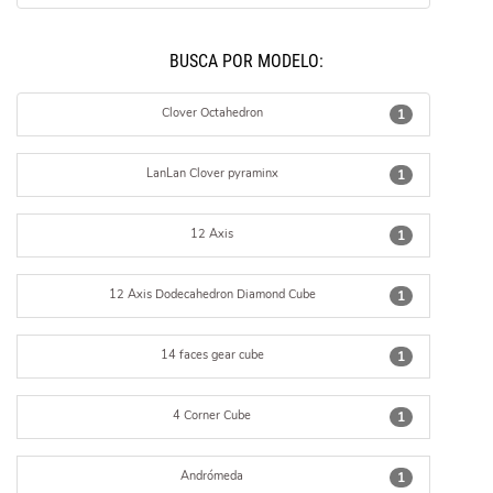
BUSCÁ POR MODELO:
Clover Octahedron
1
LanLan Clover pyraminx
1
12 Axis
1
12 Axis Dodecahedron Diamond Cube
1
14 faces gear cube
1
4 Corner Cube
1
Andrómeda
1