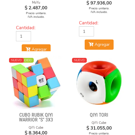
$
97.936,00
MoYu
$
2.487,00
Precio unitario.
IVA incluido.
Precio unitario.
IVA incluido.
Cantidad:
Cantidad:
Agregar
Agregar
MÁS VENDIDO
NUEVO
NUEVO
CUBO RUBIK QIYI
QIYI TORI
WARRIOR "S" 3X3
QiYi Cube
STICKERLESS
$
31.055,00
QiYi Cube
$
8.364,00
Precio unitario.