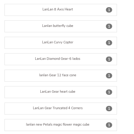
LanLan 8 Axis Heart
1
Lanlan butterfly cube
1
LanLan Curvy Copter
1
LanLan Diamond Gear-6 lados
1
lanlan Gear 12 face cone
1
LanLan Gear heart cube
1
LanLan Gear Truncated 4 Corners
1
lanlan new Petals magic flower magic cube
1