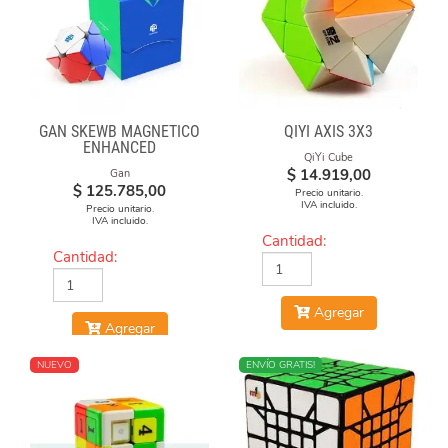
GAN SKEWB MAGNETICO
QIYI AXIS 3X3
ENHANCED
QiYi Cube
$
14.919,00
Gan
$
125.785,00
Precio unitario.
IVA incluido.
Precio unitario.
IVA incluido.
Cantidad:
Cantidad:
Agregar
Agregar
NUEVO
ENVÍO GRATIS!