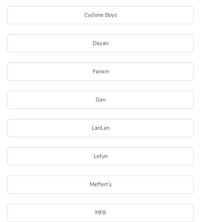
Cyclone Boys
Dayan
Fanxin
Gan
LanLan
Lefun
Meffert's
MF8