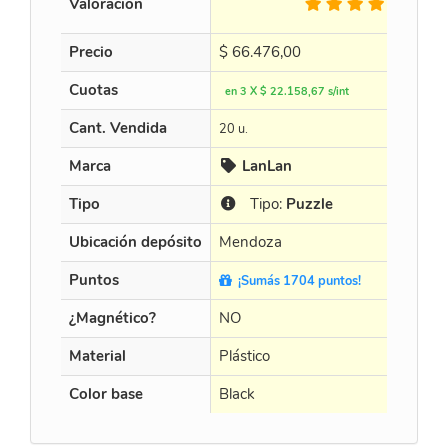
Valoración
3 Op.
Precio
$
66.476,00
Cuotas
en 3 X $ 22.158,67 s/int
Cant. Vendida
20 u.
Marca
LanLan
Tipo
Tipo:
Puzzle
Ubicación depósito
Mendoza
Puntos
¡Sumás 1704 puntos!
¿Magnético?
NO
Material
Plástico
Color base
Black