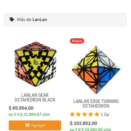
Más de
LanLan
Nuevo
LANLAN GEAR
OCTAHEDRON BLACK
LANLAN EDGE TURNING
OCTAHEDRON
$ 65.954,00
en 3 X $ 21.984,67 s/int
1 Op.
$ 102.852,00
Agregar
en 3 X $ 34.284,00 s/int