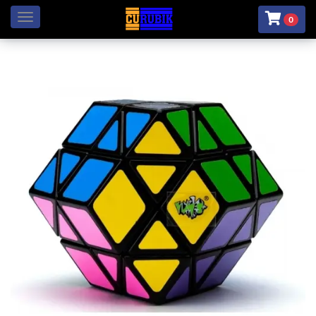
Menú
0