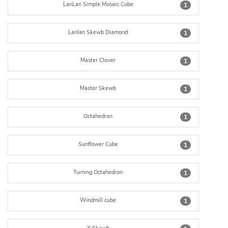
LanLan Simple Mosaic Cube
1
Lanlan Skewb Diamond
1
Master Clover
1
Master Skewb
1
Octahedron
1
Sunflower Cube
1
Turning Octahedron
1
Windmill cube
1