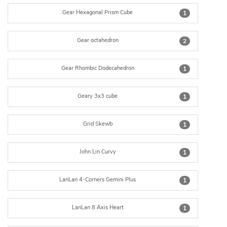
Gear Hexagonal Prism Cube
1
Gear octahedron
2
Gear Rhombic Dodecahedron
1
Geary 3x3 cube
1
Grid Skewb
1
John Lin Curvy
1
LanLan 4-Corners Gemini Plus
1
LanLan 8 Axis Heart
1