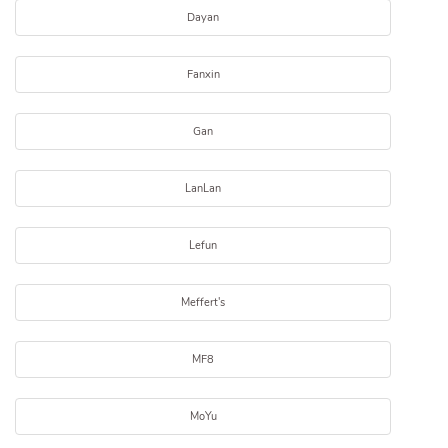
Dayan
Fanxin
Gan
LanLan
Lefun
Meffert's
MF8
MoYu