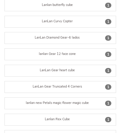
Lanlan butterfly cube
1
LanLan Curvy Copter
1
LanLan Diamond Gear-6 lados
1
lanlan Gear 12 face cone
1
LanLan Gear heart cube
1
LanLan Gear Truncated 4 Corners
1
lanlan new Petals magic flower magic cube
1
Lanlan Rex Cube
1