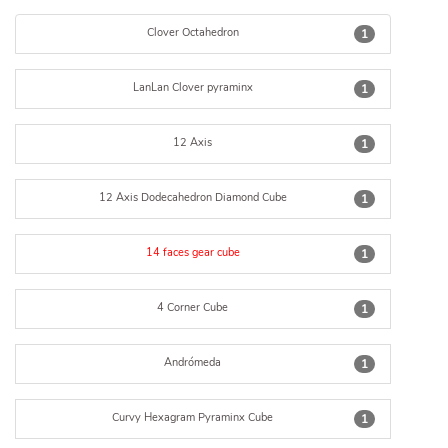
Clover Octahedron
1
LanLan Clover pyraminx
1
12 Axis
1
12 Axis Dodecahedron Diamond Cube
1
14 faces gear cube
1
4 Corner Cube
1
Andrómeda
1
Curvy Hexagram Pyraminx Cube
1