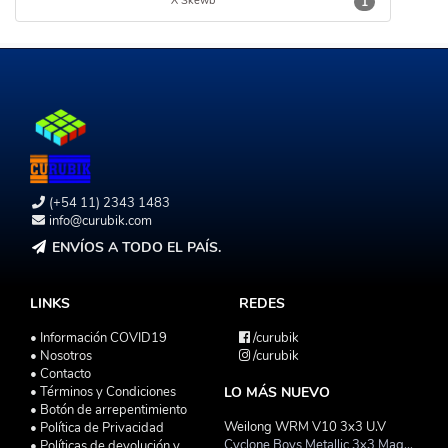
X Skewb
1
(+54 11) 2343 1483
info@curubik.com
ENVÍOS A TODO EL PAÍS.
LINKS
REDES
• Información COVID19
/curubik
• Nosotros
/curubik
• Contacto
• Términos y Condiciones
LO MÁS NUEVO
• Botón de arrepentimiento
Weilong WRM V10 3x3 U.V
• Política de Privacidad
Cyclone Boys Metallic 3x3 Magnetico Macaron
• Políticas de devolución y