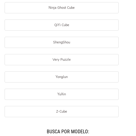
Ninja Ghost Cube
QiYi Cube
ShengShou
Very Puzzle
YongJun
YuXin
Z-Cube
BUSCÁ POR MODELO: