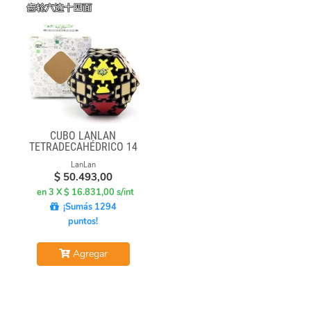
CUBO LANLAN
TETRADECAHÉDRICO 14
FACES GEAR CUBE
LanLan
BLACK
$
50.493,00
en 3 X $ 16.831,00 s/int
¡Sumás 1294
puntos!
Agregar