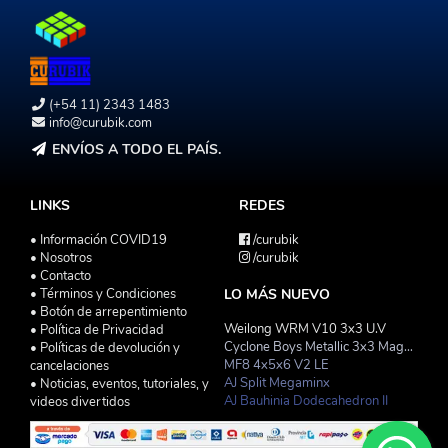
(+54 11) 2343 1483
info@curubik.com
ENVÍOS A TODO EL PAÍS.
LINKS
REDES
• Información COVID19
/curubik
• Nosotros
/curubik
• Contacto
• Términos y Condiciones
LO MÁS NUEVO
• Botón de arrepentimiento
Weilong WRM V10 3x3 U.V
• Política de Privacidad
Cyclone Boys Metallic 3x3 Magnetico Macaron
• Políticas de devolución y
MF8 4x5x6 V2 LE
cancelaciones
AJ Split Megaminx
• Noticias, eventos, tutoriales, y
AJ Bauhinia Dodecahedron II
videos divertidos