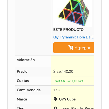
ESTE PRODUCTO
Qiyi Pyraminx Fibra De Carbono
Agregar
Valoración
Precio
$
25.440,00
Cuotas
en 3 X $ 8.480,00 s/int
Cant. Vendida
12 u.
Marca
QiYi Cube
Tipo
Tipos:
Puzzle
,
Pyramide