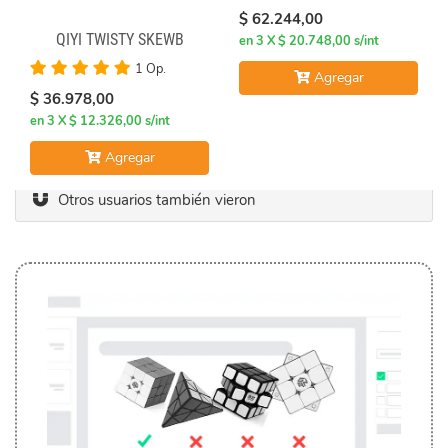
$ 62.244,00
QIYI TWISTY SKEWB
en 3 X $ 20.748,00 s/int
1 Op.
Agregar
$ 36.978,00
en 3 X $ 12.326,00 s/int
Agregar
Otros usuarios también vieron