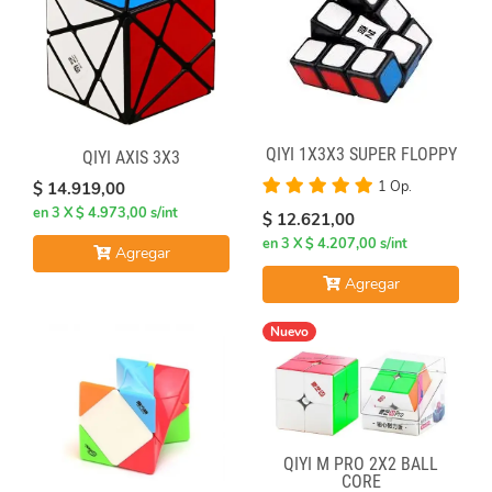
QIYI 1X3X3 SUPER FLOPPY
QIYI AXIS 3X3
1 Op.
$ 14.919,00
en 3 X $ 4.973,00 s/int
$ 12.621,00
en 3 X $ 4.207,00 s/int
Agregar
Agregar
Nuevo
QIYI M PRO 2X2 BALL
CORE