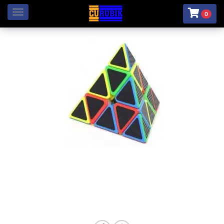
Menú
0