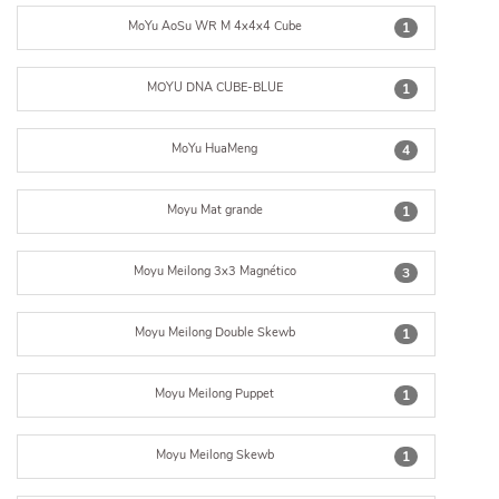
MoYu AoSu WR M 4x4x4 Cube
1
MOYU DNA CUBE-BLUE
1
MoYu HuaMeng
4
Moyu Mat grande
1
Moyu Meilong 3x3 Magnético
3
Moyu Meilong Double Skewb
1
Moyu Meilong Puppet
1
Moyu Meilong Skewb
1