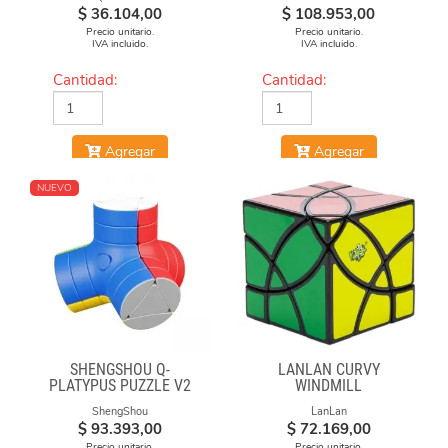
$
36.104,00
$
108.953,00
Precio unitario.
Precio unitario.
IVA incluido.
IVA incluido.
Cantidad:
Cantidad:
Agregar
Agregar
NUEVO
SHENGSHOU Q-
LANLAN CURVY
PLATYPUS PUZZLE V2
WINDMILL
ShengShou
LanLan
$
93.393,00
$
72.169,00
Precio unitario.
Precio unitario.