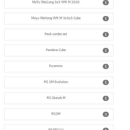
MoYu WeiLong 3x3 WR M 2020
1
Moyu Weilong WR M 3x3x3 Cube
1
Pack combo set
1
Pandora Cube
2
Pyraminx
1
RS 2M Evolution
1
RS Skewb M
1
RS3M
3
RS3M U.V