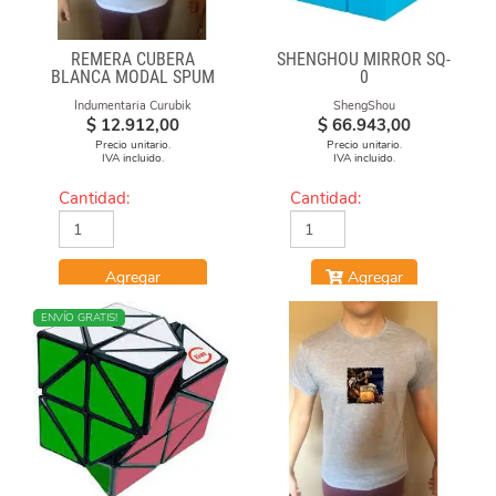
REMERA CUBERA
SHENGHOU MIRROR SQ-
BLANCA MODAL SPUM
0
CUBO FUEGO
Indumentaria Curubik
ShengShou
$
12.912,00
$
66.943,00
Precio unitario.
Precio unitario.
IVA incluido.
IVA incluido.
Cantidad:
Cantidad:
Agregar
Agregar
NUEVO
ENVÍO GRATIS!