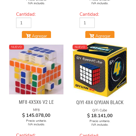
IVA incluido.
IVA incluido.
Cantidad:
Cantidad:
Agregar
Agregar
NUEVO
NUEVO
MF8 4X5X6 V2 LE
QIYI 4X4 QIYUAN BLACK
MF8
QiYi Cube
$
145.078,00
$
18.141,00
Precio unitario.
Precio unitario.
IVA incluido.
IVA incluido.
Cantidad:
Cantidad: