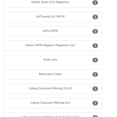
6X6X6 Aoshi GTS Magnético
1
AoChuang 5x5 WR M
1
AoFu WRM
1
Aohun WRM Magnetic Megaminx 3x3
1
Aoshi wrm
1
Bases para Cubos
1
Cubing Classroom Meilong 10x10
1
Cubing Classroom Meilong 3x3
1