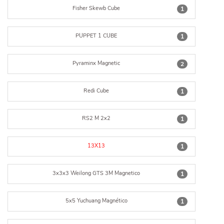
Fisher Skewb Cube
1
PUPPET 1 CUBE
1
Pyraminx Magnetic
2
Redi Cube
1
RS2 M 2x2
1
13X13
1
3x3x3 Weilong GTS 3M Magnetico
1
5x5 Yuchuang Magnético
1