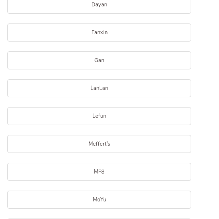
Dayan
Fanxin
Gan
LanLan
Lefun
Meffert's
MF8
MoYu