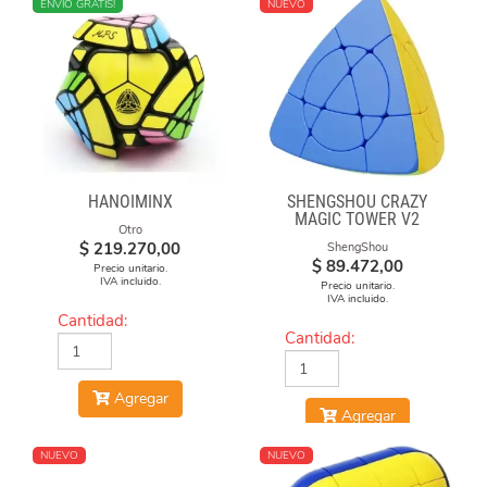
NUEVO
ENVÍO GRATIS!
NUEVO
HANOIMINX
SHENGSHOU CRAZY
MAGIC TOWER V2
Otro
$
219.270,00
ShengShou
$
89.472,00
Precio unitario.
IVA incluido.
Precio unitario.
IVA incluido.
Cantidad:
Cantidad:
Agregar
Agregar
NUEVO
NUEVO