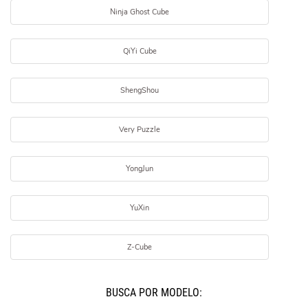
Ninja Ghost Cube
QiYi Cube
ShengShou
Very Puzzle
YongJun
YuXin
Z-Cube
BUSCÁ POR MODELO: