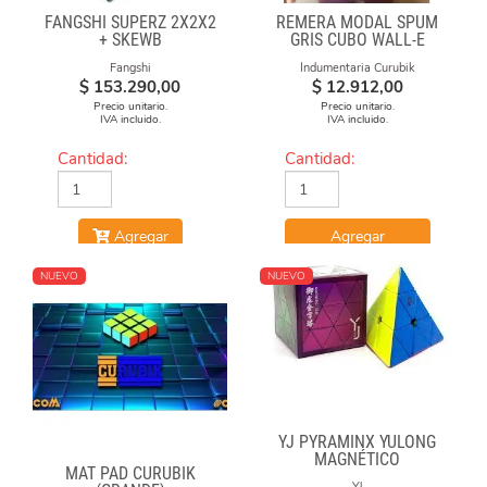
FANGSHI SUPERZ 2X2X2
REMERA MODAL SPUM
+ SKEWB
GRIS CUBO WALL-E
Fangshi
Indumentaria Curubik
$
153.290,00
$
12.912,00
Precio unitario.
Precio unitario.
IVA incluido.
IVA incluido.
Cantidad:
Cantidad:
Agregar
Agregar
NUEVO
NUEVO
YJ PYRAMINX YULONG
MAGNÉTICO
MAT PAD CURUBIK