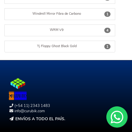
Windmill Mirror Fibra de Carbono
1
WRM V9
4
Yj Floppy Ghost Black Gold
1
(+54 11) 2343 1483
info@curubik.com
ENVÍOS A TODO EL PAÍS.