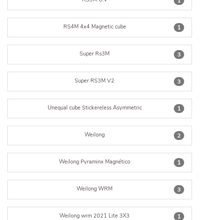
1
RS4M 4x4 Magnetic cube
1
Super Rs3M
3
Super RS3M V2
3
Unequal cube Stickereless Asymmetric
1
Weilong
2
Weilong Pyraminx Magnético
1
Weilong WRM
3
Weilong wrm 2021 Lite 3X3
1