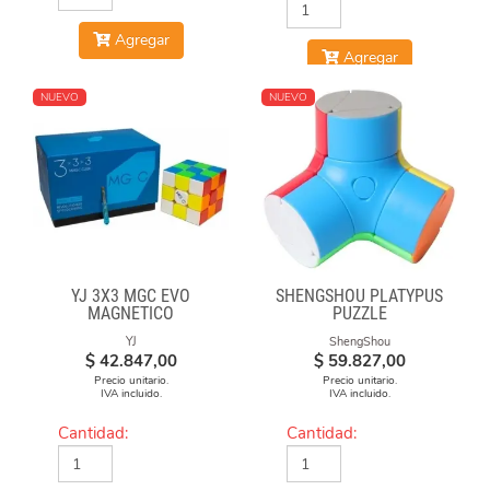
Agregar
Agregar
NUEVO
NUEVO
YJ 3X3 MGC EVO
SHENGSHOU PLATYPUS
MAGNETICO
PUZZLE
YJ
ShengShou
$
42.847,00
$
59.827,00
Precio unitario.
Precio unitario.
IVA incluido.
IVA incluido.
Cantidad:
Cantidad: