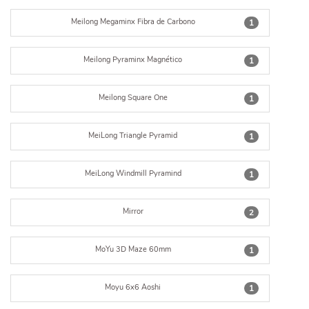
Meilong Megaminx Fibra de Carbono
1
Meilong Pyraminx Magnético
1
Meilong Square One
1
MeiLong Triangle Pyramid
1
MeiLong Windmill Pyramind
1
Mirror
2
MoYu 3D Maze 60mm
1
Moyu 6x6 Aoshi
1