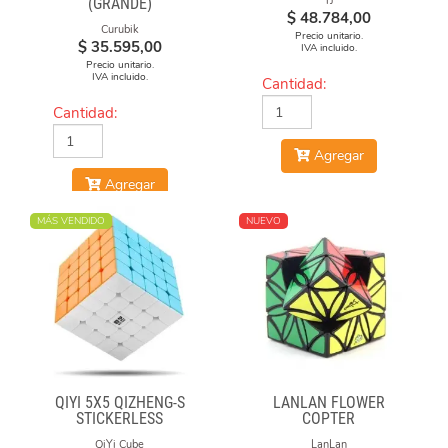
YJ
(GRANDE)
$
48.784,00
Curubik
Precio unitario.
$
35.595,00
IVA incluido.
Precio unitario.
IVA incluido.
Cantidad:
Cantidad:
Agregar
Agregar
MÁS VENDIDO
NUEVO
QIYI 5X5 QIZHENG-S
LANLAN FLOWER
STICKERLESS
COPTER
QiYi Cube
LanLan