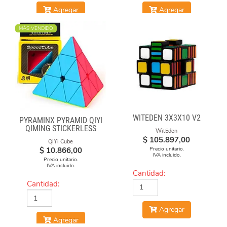
Agregar
Agregar
MÁS VENDIDO
WITEDEN 3X3X10 V2
PYRAMINX PYRAMID QIYI
QIMING STICKERLESS
WitEden
$
105.897,00
QiYi Cube
Precio unitario.
$
10.866,00
IVA incluido.
Precio unitario.
IVA incluido.
Cantidad:
Cantidad:
Agregar
Agregar