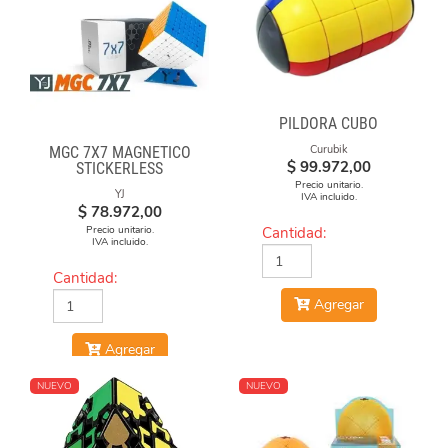
PILDORA CUBO
Curubik
MGC 7X7 MAGNÉTICO
$
99.972,00
STICKERLESS
Precio unitario.
YJ
IVA incluido.
$
78.972,00
Precio unitario.
Cantidad:
IVA incluido.
Cantidad:
Agregar
Agregar
NUEVO
NUEVO