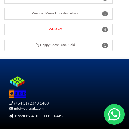
Windmill Mirror Fibra de Carbono
1
WRM V9
4
Yj Floppy Ghost Black Gold
1
(+54 11) 2343 1483
info@curubik.com
ENVÍOS A TODO EL PAÍS.