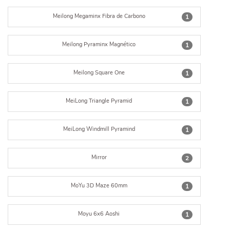
Meilong Megaminx Fibra de Carbono
1
Meilong Pyraminx Magnético
1
Meilong Square One
1
MeiLong Triangle Pyramid
1
MeiLong Windmill Pyramind
1
Mirror
2
MoYu 3D Maze 60mm
1
Moyu 6x6 Aoshi
1