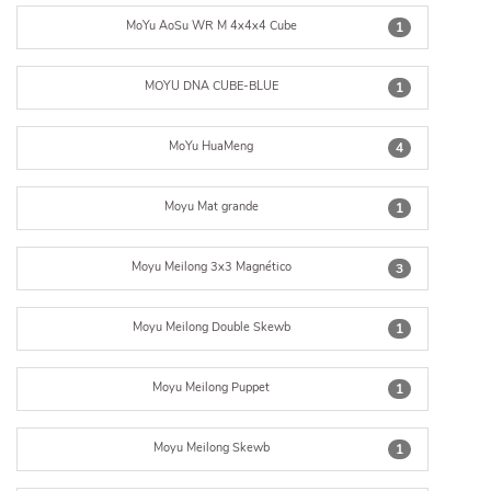
MoYu AoSu WR M 4x4x4 Cube
1
MOYU DNA CUBE-BLUE
1
MoYu HuaMeng
4
Moyu Mat grande
1
Moyu Meilong 3x3 Magnético
3
Moyu Meilong Double Skewb
1
Moyu Meilong Puppet
1
Moyu Meilong Skewb
1