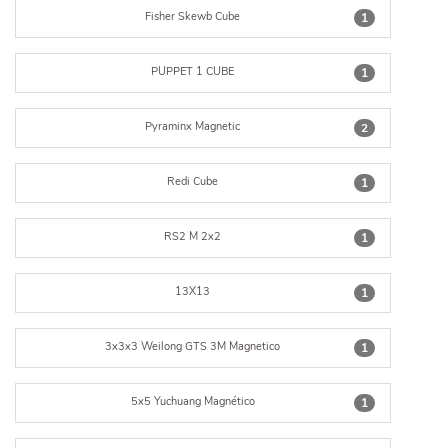
Fisher Skewb Cube
1
PUPPET 1 CUBE
1
Pyraminx Magnetic
2
Redi Cube
1
RS2 M 2x2
1
13X13
1
3x3x3 Weilong GTS 3M Magnetico
1
5x5 Yuchuang Magnético
1