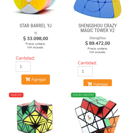
STAR BARREL YJ
SHENGSHOU CRAZY
MAGIC TOWER V2
YJ
$
33.098,00
ShengShou
$
89.472,00
Precio unitario.
IVA incluido.
Precio unitario.
IVA incluido.
Cantidad:
Cantidad:
Agregar
Agregar
NUEVO
NUEVO
ENVÍO GRATIS!