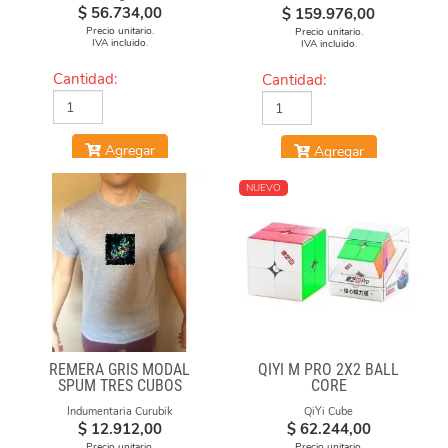
$
56.734,00
$
159.976,00
Precio unitario.
Precio unitario.
IVA incluido.
IVA incluido.
Cantidad:
Cantidad:
Agregar
Agregar
NUEVO
REMERA GRIS MODAL
QIYI M PRO 2X2 BALL
SPUM TRES CUBOS
CORE
Indumentaria Curubik
QiYi Cube
$
12.912,00
$
62.244,00
Precio unitario.
Precio unitario.