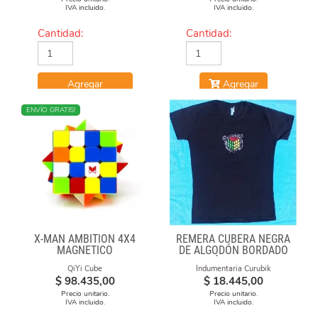
IVA incluido.
IVA incluido.
Cantidad:
Cantidad:
Agregar
Agregar
NUEVO
ENVÍO GRATIS!
X-MAN AMBITION 4X4
REMERA CUBERA NEGRA
MAGNETICO
DE ALGODÓN BORDADO
"FÓRMULAS"
QiYi Cube
Indumentaria Curubik
$
98.435,00
$
18.445,00
Precio unitario.
Precio unitario.
IVA incluido.
IVA incluido.