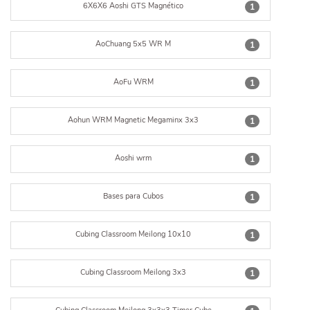
6X6X6 Aoshi GTS Magnético
1
AoChuang 5x5 WR M
1
AoFu WRM
1
Aohun WRM Magnetic Megaminx 3x3
1
Aoshi wrm
1
Bases para Cubos
1
Cubing Classroom Meilong 10x10
1
Cubing Classroom Meilong 3x3
1