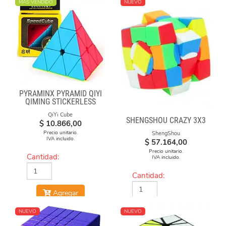
MÁS VENDIDO
NUEVO
PYRAMINX PYRAMID QIYI
QIMING STICKERLESS
QiYi Cube
SHENGSHOU CRAZY 3X3
$
10.866,00
Precio unitario.
ShengShou
IVA incluido.
$
57.164,00
Precio unitario.
Cantidad:
IVA incluido.
Cantidad:
Agregar
Agregar
NUEVO
NUEVO