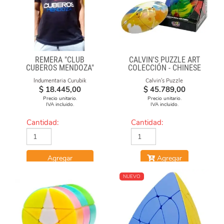
REMERA "CLUB
CALVIN'S PUZZLE ART
CUBEROS MENDOZA"
COLECCIÓN - CHINESE
2020-21 NEGRA DE
OPERA FACE-OFF CUBE
Indumentaria Curubik
Calvin's Puzzle
ALGODÓN ESTAMPADA
(GRAFFITI CAMO)
$
18.445,00
$
45.789,00
Precio unitario.
Precio unitario.
IVA incluido.
IVA incluido.
Cantidad:
Cantidad:
Agregar
Agregar
NUEVO