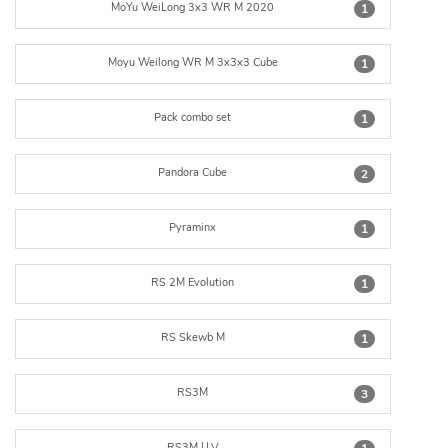
MoYu WeiLong 3x3 WR M 2020
1
Moyu Weilong WR M 3x3x3 Cube
1
Pack combo set
1
Pandora Cube
2
Pyraminx
1
RS 2M Evolution
1
RS Skewb M
1
RS3M
3
RS3M U.V