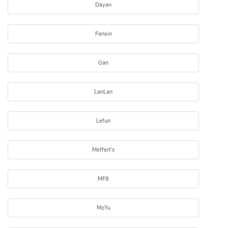
Dayan
Fanxin
Gan
LanLan
Lefun
Meffert's
MF8
MoYu