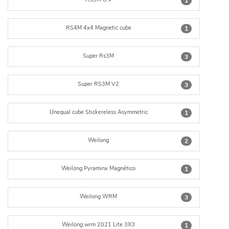
1
RS4M 4x4 Magnetic cube
1
Super Rs3M
3
Super RS3M V2
3
Unequal cube Stickereless Asymmetric
1
Weilong
2
Weilong Pyraminx Magnético
1
Weilong WRM
3
Weilong wrm 2021 Lite 3X3
1