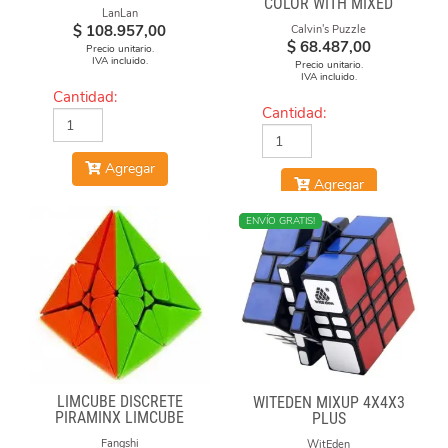
COLOR WITH MIXED
LanLan
NUMBERS STICKERS
$
108.957,00
Calvin's Puzzle
(MOD)
$
68.487,00
Precio unitario.
IVA incluido.
Precio unitario.
IVA incluido.
Cantidad:
Cantidad:
Agregar
Agregar
NUEVO
ENVÍO GRATIS!
LIMCUBE DISCRETE
WITEDEN MIXUP 4X4X3
PIRAMINX LIMCUBE
PLUS
Fangshi
WitEden