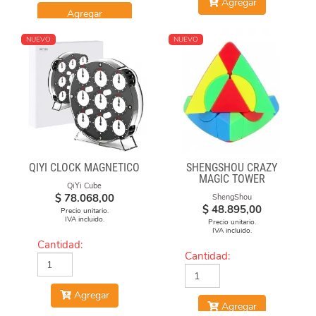
Agregar
Agregar
NUEVO
NUEVO
QIYI CLOCK MAGNÉTICO
SHENGSHOU CRAZY
MAGIC TOWER
QiYi Cube
$
78.068,00
ShengShou
$
48.895,00
Precio unitario.
IVA incluido.
Precio unitario.
IVA incluido.
Cantidad:
Cantidad:
Agregar
Agregar