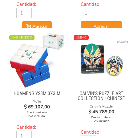
Cantidad:
Cantidad:
Agregar
Agregar
MÁS VENDIDO
NUEVO
HUAMENG YS3M 3X3 M
CALVIN'S PUZZLE ART
COLLECTION - CHINESE
MoYu
OPERA FACE-OFF CUBE
$
69.107,00
Calvin's Puzzle
(GREEN & YELLOW
$
45.789,00
Precio unitario.
MASKS)
IVA incluido.
Precio unitario.
IVA incluido.
Cantidad:
Cantidad: