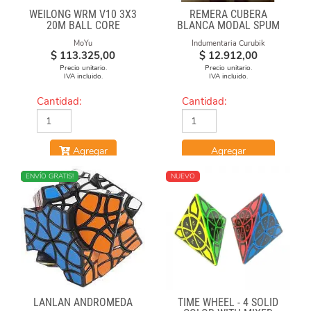
WEILONG WRM V10 3X3
REMERA CUBERA
20M BALL CORE
BLANCA MODAL SPUM
MAGLEV UV
CUBO FUEGO
MoYu
Indumentaria Curubik
$
113.325,00
$
12.912,00
Precio unitario.
Precio unitario.
IVA incluido.
IVA incluido.
Cantidad:
Cantidad:
Agregar
Agregar
NUEVO
ENVÍO GRATIS!
NUEVO
LANLAN ANDROMEDA
TIME WHEEL - 4 SOLID