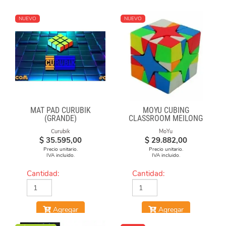
NUEVO
NUEVO
MAT PAD CURUBIK
MOYU CUBING
(GRANDE)
CLASSROOM MEILONG
POLARIS CUBE
Curubik
MoYu
STICKERLESS
$
35.595,00
$
29.882,00
Precio unitario.
Precio unitario.
IVA incluido.
IVA incluido.
Cantidad:
Cantidad:
Agregar
Agregar