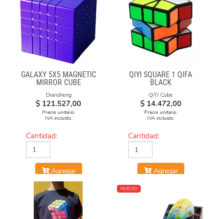
GALAXY 5X5 MAGNETIC
QIYI SQUARE 1 QIFA
MIRROR CUBE
BLACK
Diansheng
QiYi Cube
$
121.527,00
$
14.472,00
Precio unitario.
Precio unitario.
IVA incluido.
IVA incluido.
Cantidad:
Cantidad:
Agregar
Agregar
NUEVO