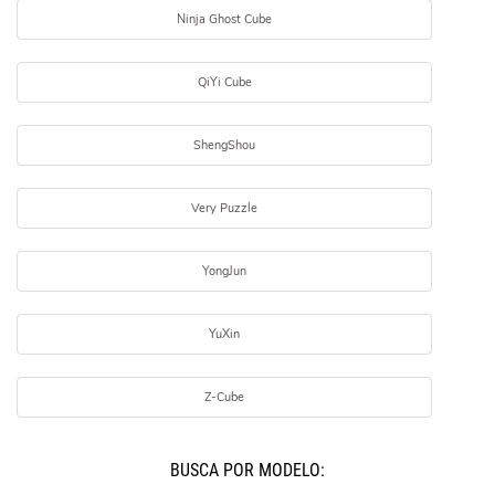
Ninja Ghost Cube
QiYi Cube
ShengShou
Very Puzzle
YongJun
YuXin
Z-Cube
BUSCÁ POR MODELO: