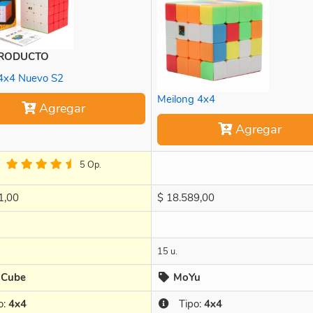
PRODUCTO
4x4 Nuevo S2
Meilong 4x4
Agregar
Agregar
5 Op.
1,00
$
18.589,00
15 u.
 Cube
MoYu
o:
4x4
Tipo:
4x4