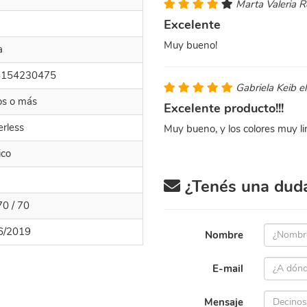
Marta Valeria 
Excelente
Muy bueno!
a
8154230475
Gabriela Keib e
os o más
Excelente producto!!!
erless
Muy bueno, y los colores muy li
ico
¿Tenés una duda 
70 / 70
6/2019
Nombre
E-mail
Mensaje