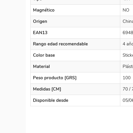
Magnético
NO
Origen
Chin
EAN13
694
Rango edad recomendable
4 añ
Color base
Stick
Material
Plást
Peso producto [GRS]
100
Medidas [CM]
70 / 
Disponible desde
05/0