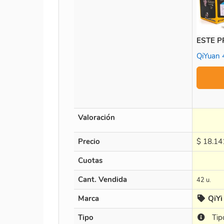
ESTE 
QiYuan 
Valoración
Precio
$
18.14
Cuotas
Cant. Vendida
42 u.
Marca
QiYi
Tipo
Tip