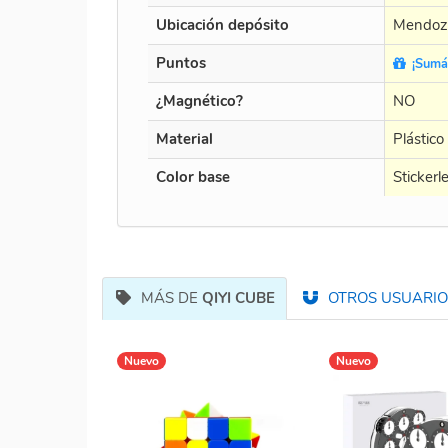
Ubicación depósito
Mendoz
Puntos
¡Sumás
¿Magnético?
NO
Material
Plástico
Color base
Stickerl
MÁS DE
QIYI CUBE
OTROS USUARIOS
Nuevo
Nuevo