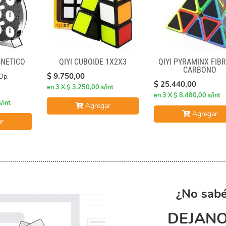
GNÉTICO
QIYI CUBOIDE 1X2X3
QIYI PYRAMINX FIBR
CARBONO
$ 9.750,00
Op.
$ 25.440,00
en 3 X $ 3.250,00 s/int
en 3 X $ 8.480,00 s/int
/int
Agregar
Agregar
r
¿No sabé
DEJANO