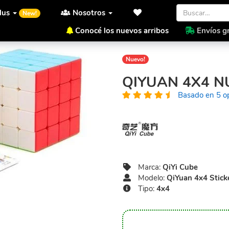
lus
Nosotros
New!
Conocé los nuevos arribos
Envíos gr
Inicio
QiYi Cube
QiYuan 4x4
Nuevo!
QIYUAN 4X4 N
Basado en 5 o
Marca:
QiYi Cube
Modelo:
QiYuan 4x4 Stick
Tipo:
4x4