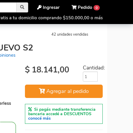
Ingresar
Pedido
0
atis a tu domicilio comprando $150.000,00 o más
 Stickerless
QiYuan 4x4 Nuevo S2
42 unidades vendidas
UEVO S2
piniones
$
18.141,00
Cantidad:
Agregar al pedido
erless
Si pagás mediante transferencia
bancaria accedé a DESCUENTOS
conocé más