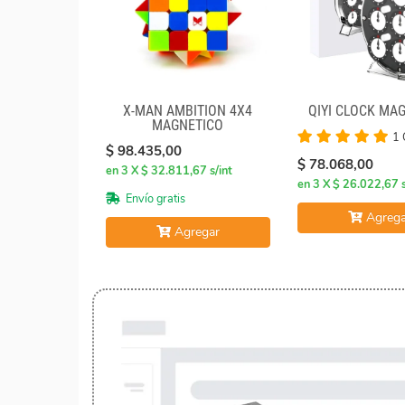
X-MAN AMBITION 4X4
QIYI CLOCK MA
MAGNETICO
1 
$ 98.435,00
$ 78.068,00
en 3 X $ 32.811,67 s/int
en 3 X $ 26.022,67 s
Envío gratis
Agrega
Agregar