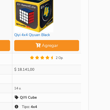
Qiyi 4x4 Qiyuan Black
Agregar
2 Op.
$
18.141,00
14 u.
QiYi Cube
Tipo:
4x4