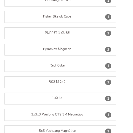
BoChuang GT 5x5
1
Fisher Skewb Cube
1
PUPPET 1 CUBE
1
Pyraminx Magnetic
2
Redi Cube
1
RS2 M 2x2
1
13X13
1
3x3x3 Weilong GTS 3M Magnetico
1
5x5 Yuchuang Magnético
1