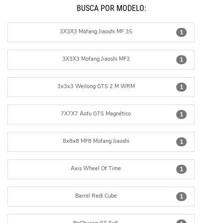
BUSCÁ POR MODELO:
3X3X3 Mofang Jiaoshi MF 3S
1
3X3X3 Mofang Jiaoshi MF3
1
3x3x3 Weilong GTS 2 M WRM
1
7X7X7 Aofu GTS Magnético
1
8x8x8 MF8 Mofang Jiaoshi
1
Axis Wheel Of Time
1
Barrel Redi Cube
1