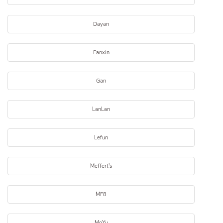
Dayan
Fanxin
Gan
LanLan
Lefun
Meffert's
MF8
MoYu