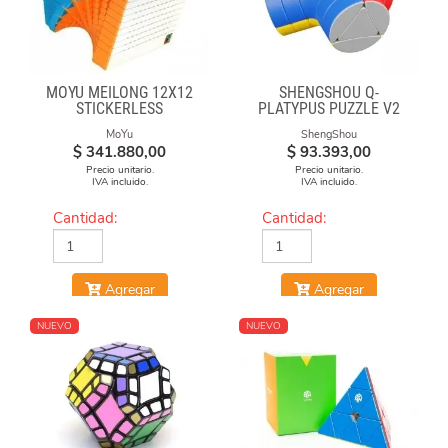
MOYU MEILONG 12X12
SHENGSHOU Q-
STICKERLESS
PLATYPUS PUZZLE V2
MoYu
ShengShou
$
341.880,00
$
93.393,00
Precio unitario.
Precio unitario.
IVA incluido.
IVA incluido.
Cantidad:
Cantidad:
Agregar
Agregar
NUEVO
NUEVO