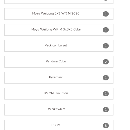
MoYu WeiLong 3x3 WR M 2020
1
Moyu Weilong WR M 3x3x3 Cube
1
Pack combo set
1
Pandora Cube
2
Pyraminx
1
RS 2M Evolution
1
RS Skewb M
1
RS3M
3