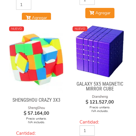
Agregar
Agregar
NUEVO
NUEVO
GALAXY 5X5 MAGNETIC
MIRROR CUBE
Diansheng
SHENGSHOU CRAZY 3X3
$
121.527,00
Precio unitario.
ShengShou
IVA incluido.
$
57.164,00
Precio unitario.
Cantidad:
IVA incluido.
Cantidad: