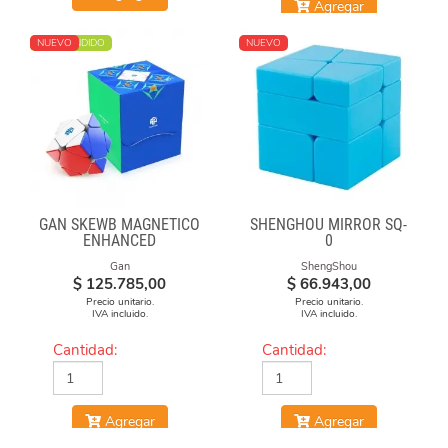
Agregar
MÁS VENDIDO
NUEVO
NUEVO
GAN SKEWB MAGNETICO
SHENGHOU MIRROR SQ-
ENHANCED
0
Gan
ShengShou
$
125.785,00
$
66.943,00
Precio unitario.
Precio unitario.
IVA incluido.
IVA incluido.
Cantidad:
Cantidad:
Agregar
Agregar