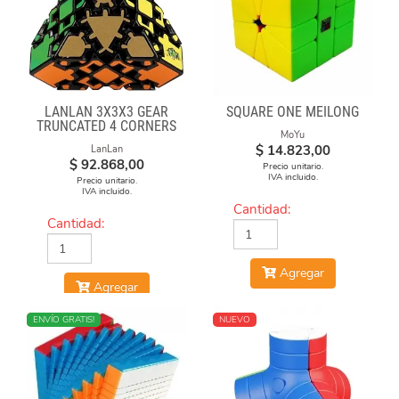
LANLAN 3X3X3 GEAR
SQUARE ONE MEILONG
TRUNCATED 4 CORNERS
MoYu
$
14.823,00
LanLan
$
92.868,00
Precio unitario.
IVA incluido.
Precio unitario.
IVA incluido.
Cantidad:
Cantidad:
Agregar
Agregar
NUEVO
ENVÍO GRATIS!
NUEVO