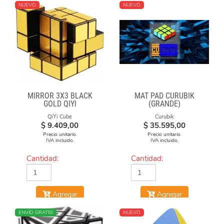
NUEVO
NUEVO
MIRROR 3X3 BLACK
MAT PAD CURUBIK
GOLD QIYI
(GRANDE)
QiYi Cube
Curubik
$
9.409,00
$
35.595,00
Precio unitario.
Precio unitario.
IVA incluido.
IVA incluido.
Cantidad:
Cantidad:
Agregar
Agregar
NUEVO
ENVÍO GRATIS!
NUEVO