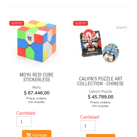
NUEVO
NUEVO
MOYU REDI CUBE
CALVIN'S PUZZLE ART
STICKERLESS
COLLECTION - CHINESE
MoYu
OPERA FACE-OFF CUBE
Calvin's Puzzle
$
67.446,00
(RED & BLUE MASKS)
$
45.789,00
Precio unitario.
IVA incluido.
Precio unitario.
IVA incluido.
Cantidad:
Cantidad:
Agregar