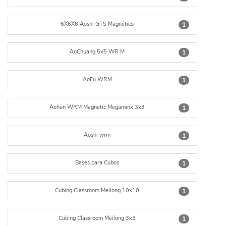
6X6X6 Aoshi GTS Magnético
1
AoChuang 5x5 WR M
1
AoFu WRM
1
Aohun WRM Magnetic Megaminx 3x3
1
Aoshi wrm
1
Bases para Cubos
1
Cubing Classroom Meilong 10x10
1
Cubing Classroom Meilong 3x3
1