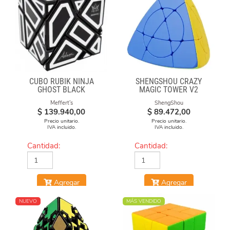
CUBO RUBIK NINJA
SHENGSHOU CRAZY
GHOST BLACK
MAGIC TOWER V2
Meffert's
ShengShou
$
139.940,00
$
89.472,00
Precio unitario.
Precio unitario.
IVA incluido.
IVA incluido.
Cantidad:
Cantidad:
Agregar
Agregar
NUEVO
MÁS VENDIDO