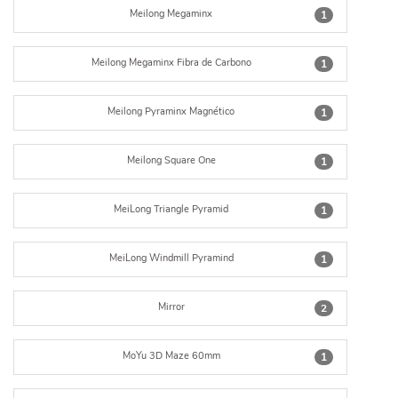
Meilong Megaminx
1
Meilong Megaminx Fibra de Carbono
1
Meilong Pyraminx Magnético
1
Meilong Square One
1
MeiLong Triangle Pyramid
1
MeiLong Windmill Pyramind
1
Mirror
2
MoYu 3D Maze 60mm
1