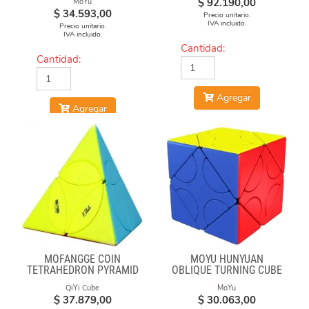
$
92.190,00
MoYu
$
34.593,00
Precio unitario.
IVA incluido.
Precio unitario.
IVA incluido.
Cantidad:
Cantidad:
Agregar
Agregar
MOFANGGE COIN
MOYU HUNYUAN
TETRAHEDRON PYRAMID
OBLIQUE TURNING CUBE
STICKERLESS
1 MIXUP SKEWB
QiYi Cube
MoYu
$
37.879,00
$
30.063,00