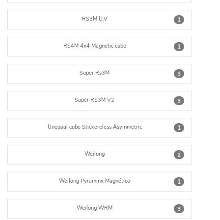
RS3M U.V
1
RS4M 4x4 Magnetic cube
1
Super Rs3M
3
Super RS3M V2
3
Unequal cube Stickereless Asymmetric
1
Weilong
2
Weilong Pyraminx Magnético
1
Weilong WRM
3