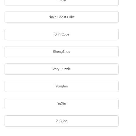
Ninja Ghost Cube
QiYi Cube
ShengShou
Very Puzzle
YongJun
YuXin
Z-Cube