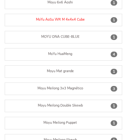
Moyu 6x6 Aoshi
1
MoYu AoSu WR M 4x4x4 Cube
1
MOYU DNA CUBE-BLUE
1
MoYu HuaMeng
4
Moyu Mat grande
1
Moyu Meilong 3x3 Magnético
3
Moyu Meilong Double Skewb
1
Moyu Meilong Puppet
1
Moyu Meilong Skewb