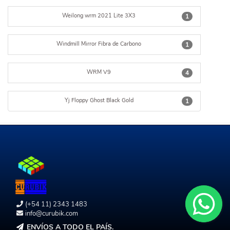
Weilong wrm 2021 Lite 3X3
1
Windmill Mirror Fibra de Carbono
1
WRM V9
4
Yj Floppy Ghost Black Gold
1
(+54 11) 2343 1483
info@curubik.com
ENVÍOS A TODO EL PAÍS.