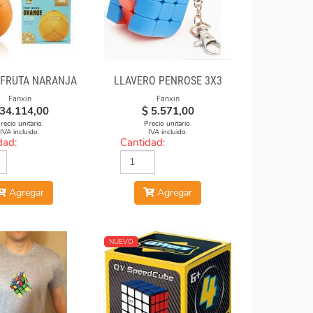
 FRUTA NARANJA
LLAVERO PENROSE 3X3
Fanxin
Fanxin
34.114,00
$
5.571,00
recio unitario.
Precio unitario.
IVA incluido.
IVA incluido.
dad:
Cantidad:
Agregar
Agregar
NUEVO