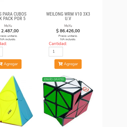
S PARA CUBOS
WEILONG WRM V10 3X3
K PACK POR 5
U.V
UNIDADES
MoYu
MoYu
2.487,00
$
86.426,00
recio unitario.
Precio unitario.
IVA incluido.
IVA incluido.
dad:
Cantidad:
Agregar
Agregar
NUEVO
ENVÍO GRATIS!