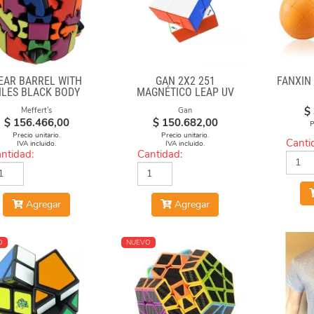
EAR BARREL WITH
GAN 2X2 251
FANXIN
ILES BLACK BODY
MAGNÉTICO LEAP UV
$
Meffert's
Gan
$
156.466,00
$
150.682,00
P
Precio unitario.
Precio unitario.
Canti
IVA incluido.
IVA incluido.
ntidad:
Cantidad:
Agregar
Agregar
O
NUEVO