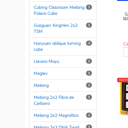
Cubing Classroom Meilong
1
Polaris Cube
G
MA
Guoguan XingHen 2x2
1
TSM
Hunyuan oblique turning
3
Ca
cube
Llavero Moyu
2
Maglev
1
NUEV
Meilong
2
Meilong 2x2 Fibra de
1
Carbono
Meilong 2x2 Magnético
2
Meilong 3x3 DNA Twist
1