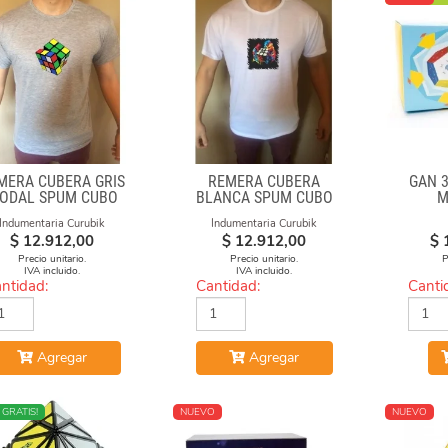
MERA CUBERA GRIS
REMERA CUBERA
GAN 
ODAL SPUM CUBO
BLANCA SPUM CUBO
M
GIRADO
GAN
Indumentaria Curubik
Indumentaria Curubik
$
12.912,00
$
12.912,00
$
Precio unitario.
Precio unitario.
P
IVA incluido.
IVA incluido.
ntidad:
Cantidad:
Canti
Agregar
Agregar
O
 GRATIS!
NUEVO
NUEVO