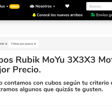
lus
Nosotros
New!
Conocé los nuevos arribos
Envíos gr
l Mejor Precio.
nor a:
Filtrar por precio
bos Rubik MoYu 3X3X3 Mof
or Precio.
 contamos con cubos según tu criterio 
ramos algunos que quizás te gusten.