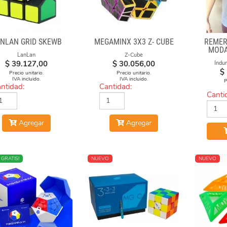
NLAN GRID SKEWB
MEGAMINX 3X3 Z- CUBE
REMER
MODA
LanLan
Z-Cube
$
39.127,00
$
30.056,00
Indu
$
Precio unitario.
Precio unitario.
IVA incluido.
IVA incluido.
P
ntidad:
Cantidad:
Canti
Agregar
Agregar
O
 GRATIS!
NUEVO
NUEVO