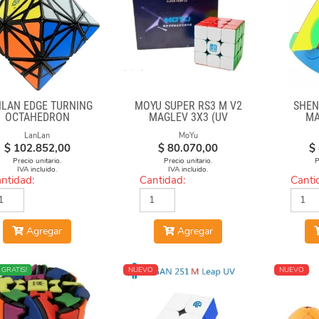
LAN EDGE TURNING
MOYU SUPER RS3 M V2
SHEN
OCTAHEDRON
MAGLEV 3X3 (UV
MA
COATED)
LanLan
MoYu
$
102.852,00
$
80.070,00
$
Precio unitario.
Precio unitario.
P
IVA incluido.
IVA incluido.
ntidad:
Cantidad:
Canti
Agregar
Agregar
ENDIDO
 GRATIS!
NUEVO
NUEVO