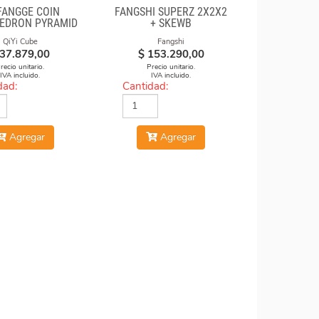
ANGGE COIN
FANGSHI SUPERZ 2X2X2
EDRON PYRAMID
+ SKEWB
TICKERLESS
QiYi Cube
Fangshi
37.879,00
$
153.290,00
recio unitario.
Precio unitario.
IVA incluido.
IVA incluido.
dad:
Cantidad:
Agregar
Agregar