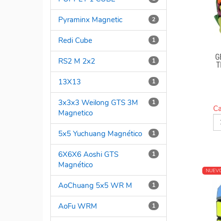
Pyraminx Magnetic
2
Redi Cube
1
G
RS2 M 2x2
1
T
13X13
1
3x3x3 Weilong GTS 3M
1
Ca
Magnetico
5x5 Yuchuang Magnético
1
6X6X6 Aoshi GTS
1
Magnético
NUEV
AoChuang 5x5 WR M
1
AoFu WRM
1