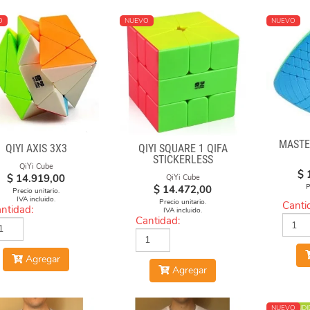
O
NUEVO
NUEVO
MASTE
QIYI AXIS 3X3
QIYI SQUARE 1 QIFA
STICKERLESS
QiYi Cube
$
$
14.919,00
QiYi Cube
P
$
14.472,00
Precio unitario.
IVA incluido.
Precio unitario.
Canti
ntidad:
IVA incluido.
Cantidad:
Agregar
Agregar
MÁS VENDI
NUEVO