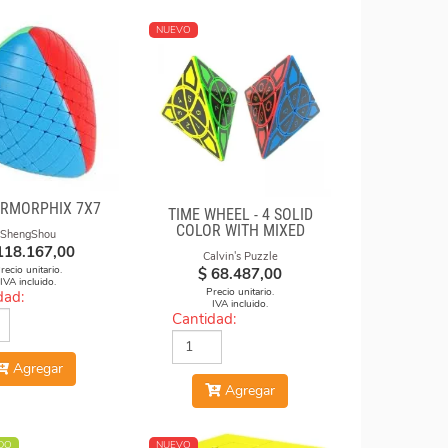
NUEVO
RMORPHIX 7X7
TIME WHEEL - 4 SOLID
COLOR WITH MIXED
ShengShou
NUMBERS STICKERS
118.167,00
Calvin's Puzzle
(MOD)
recio unitario.
$
68.487,00
IVA incluido.
Precio unitario.
dad:
IVA incluido.
Cantidad:
Agregar
Agregar
DO
NUEVO