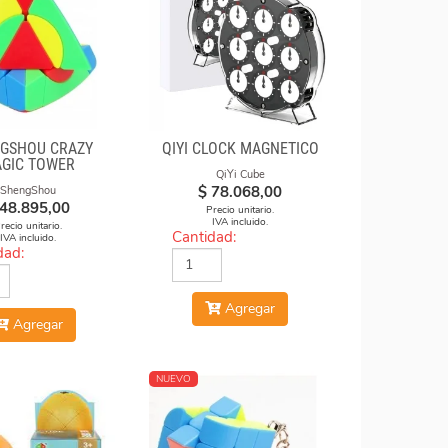
GSHOU CRAZY
QIYI CLOCK MAGNÉTICO
GIC TOWER
QiYi Cube
$
78.068,00
ShengShou
48.895,00
Precio unitario.
IVA incluido.
recio unitario.
Cantidad:
IVA incluido.
dad:
Agregar
Agregar
NUEVO