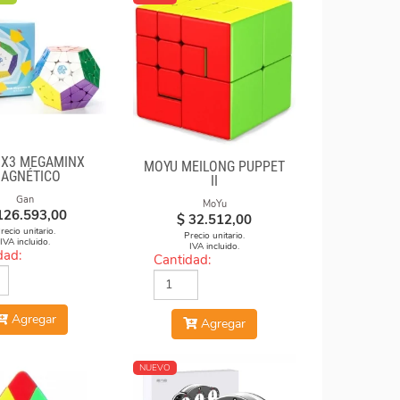
3X3 MEGAMINX
MOYU MEILONG PUPPET
AGNÉTICO
II
Gan
MoYu
126.593,00
$
32.512,00
recio unitario.
Precio unitario.
IVA incluido.
IVA incluido.
dad:
Cantidad:
Agregar
Agregar
NUEVO