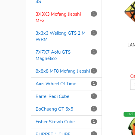
3S
3X3X3 Mofang Jiaoshi
1
MF3
3x3x3 Weilong GTS 2 M
1
WRM
LAN
7X7X7 Aofu GTS
1
Magnético
8x8x8 MF8 Mofang Jiaoshi
1
Ca
Axis Wheel Of Time
1
Barrel Redi Cube
1
BoChuang GT 5x5
1
MÁS V
ENVÍO
Fisher Skewb Cube
1
PUPPET 1 CUBE
1