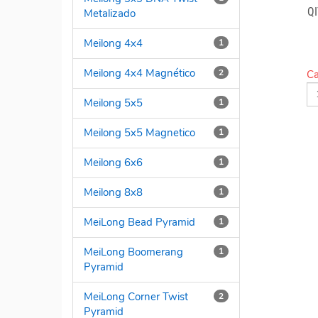
Q
Metalizado
Meilong 4x4
1
Meilong 4x4 Magnético
2
Ca
Meilong 5x5
1
Meilong 5x5 Magnetico
1
Meilong 6x6
1
Meilong 8x8
1
MeiLong Bead Pyramid
1
MeiLong Boomerang
1
Pyramid
MeiLong Corner Twist
2
Pyramid