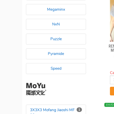
Megaminx
NxN
Puzzle
RE
M
Pyramide
Speed
Ca
NUEV
ENVÍO
3X3X3 Mofang Jiaoshi MF
1