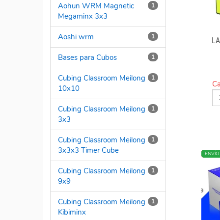
Aohun WRM Magnetic
1
Megaminx 3x3
Aoshi wrm
1
LA
Bases para Cubos
1
Cubing Classroom Meilong
1
Ca
10x10
Cubing Classroom Meilong
1
3x3
Cubing Classroom Meilong
1
3x3x3 Timer Cube
NUEV
ENVÍO
Cubing Classroom Meilong
1
9x9
Cubing Classroom Meilong
1
Kibiminx