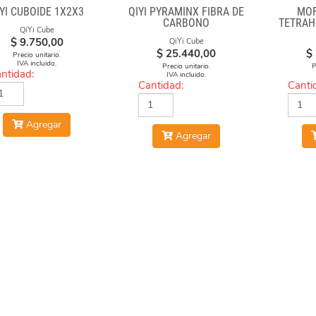
IYI CUBOIDE 1X2X3
QIYI PYRAMINX FIBRA DE
MOF
CARBONO
TETRAH
QiYi Cube
S
$
9.750,00
QiYi Cube
$
25.440,00
$
Precio unitario.
IVA incluido.
Precio unitario.
P
ntidad:
IVA incluido.
Cantidad:
Canti
Agregar
Agregar