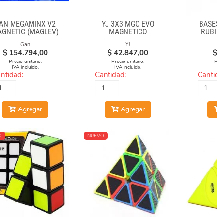
AN MEGAMINX V2
YJ 3X3 MGC EVO
BASE
GNETIC (MAGLEV)
MAGNETICO
RUBI
BLACK
Gan
YJ
$
154.794,00
$
42.847,00
$
Precio unitario.
Precio unitario.
P
IVA incluido.
IVA incluido.
ntidad:
Cantidad:
Canti
Agregar
Agregar
O
NUEVO