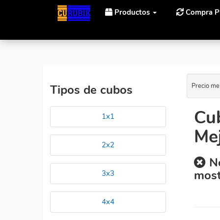
Productos
Compra P
Inicio
Cubos Rubik MoYu 3X3X3 Mofang Jiaoshi MF3 A
Precio me
Tipos de cubos
Cu
1x1
Mej
2x2
No
most
3x3
4x4