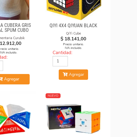
A CUBERA GRIS
QIYI 4X4 QIYUAN BLACK
L SPUM CUBO
QiYi Cube
ESFUMADO
$
18.141,00
mentaria Curubik
12.912,00
Precio unitario.
IVA incluido.
recio unitario.
Cantidad:
IVA incluido.
dad:
Agregar
Agregar
NUEVO