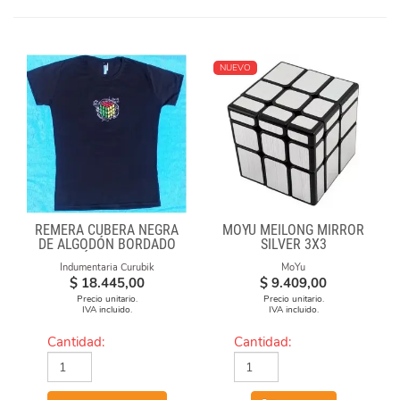
NUEVO
REMERA CUBERA NEGRA
MOYU MEILONG MIRROR
DE ALGODÓN BORDADO
SILVER 3X3
"FÓRMULAS"
Indumentaria Curubik
MoYu
$
18.445,00
$
9.409,00
Precio unitario.
Precio unitario.
IVA incluido.
IVA incluido.
Cantidad:
Cantidad: