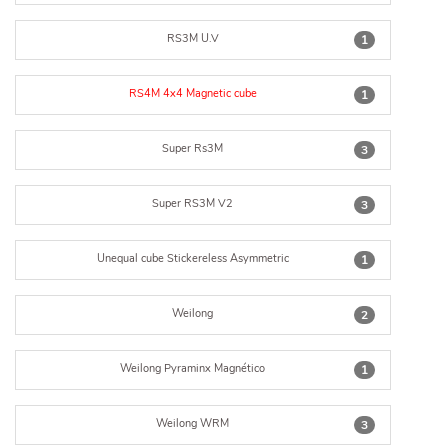
RS3M U.V
1
RS4M 4x4 Magnetic cube
1
Super Rs3M
3
Super RS3M V2
3
Unequal cube Stickereless Asymmetric
1
Weilong
2
Weilong Pyraminx Magnético
1
Weilong WRM
3