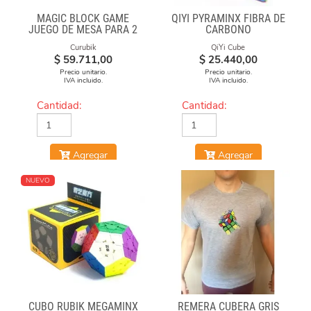
MAGIC BLOCK GAME
QIYI PYRAMINX FIBRA DE
JUEGO DE MESA PARA 2
CARBONO
Curubik
QiYi Cube
$
59.711,00
$
25.440,00
Precio unitario.
Precio unitario.
IVA incluido.
IVA incluido.
Cantidad:
Cantidad:
Agregar
Agregar
NUEVO
CUBO RUBIK MEGAMINX
REMERA CUBERA GRIS