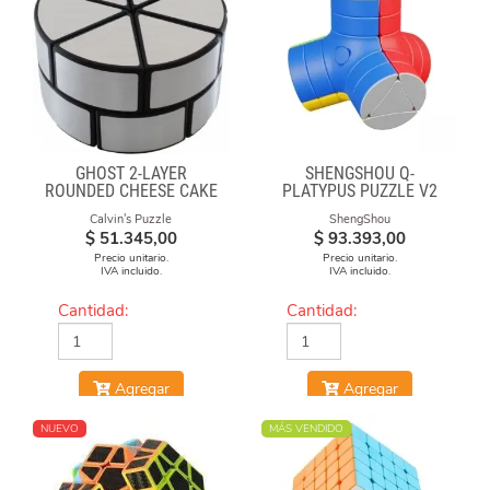
GHOST 2-LAYER
SHENGSHOU Q-
ROUNDED CHEESE CAKE
PLATYPUS PUZZLE V2
-BLACK BODY WITH
Calvin's Puzzle
ShengShou
SILVER LABEL
$
51.345,00
$
93.393,00
Precio unitario.
Precio unitario.
IVA incluido.
IVA incluido.
Cantidad:
Cantidad:
Agregar
Agregar
NUEVO
MÁS VENDIDO