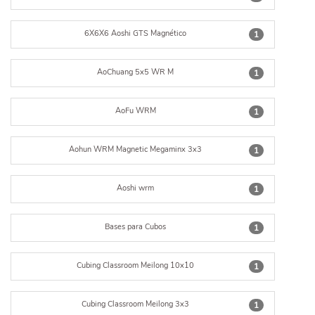
6X6X6 Aoshi GTS Magnético
1
AoChuang 5x5 WR M
1
AoFu WRM
1
Aohun WRM Magnetic Megaminx 3x3
1
Aoshi wrm
1
Bases para Cubos
1
Cubing Classroom Meilong 10x10
1
Cubing Classroom Meilong 3x3
1