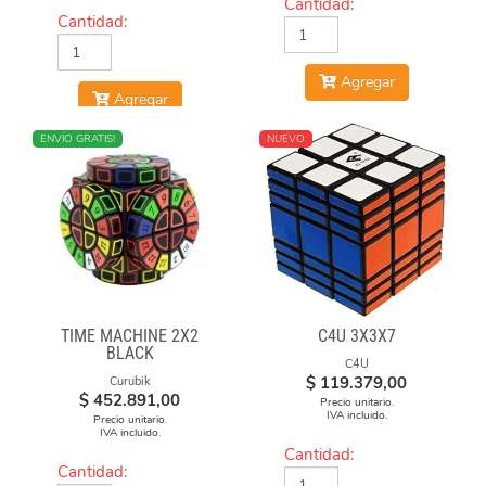
Cantidad:
Cantidad:
Agregar
Agregar
NUEVO
ENVÍO GRATIS!
NUEVO
TIME MACHINE 2X2
C4U 3X3X7
BLACK
C4U
$
119.379,00
Curubik
$
452.891,00
Precio unitario.
IVA incluido.
Precio unitario.
IVA incluido.
Cantidad:
Cantidad: