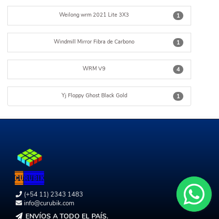
Weilong wrm 2021 Lite 3X3
1
Windmill Mirror Fibra de Carbono
1
WRM V9
4
Yj Floppy Ghost Black Gold
1
(+54 11) 2343 1483
info@curubik.com
ENVÍOS A TODO EL PAÍS.