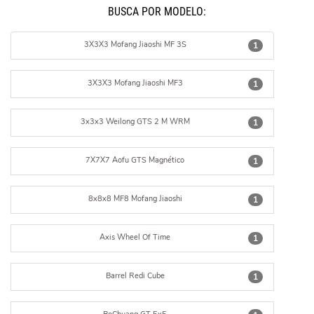
BUSCÁ POR MODELO:
3X3X3 Mofang Jiaoshi MF 3S
1
3X3X3 Mofang Jiaoshi MF3
1
3x3x3 Weilong GTS 2 M WRM
1
7X7X7 Aofu GTS Magnético
1
8x8x8 MF8 Mofang Jiaoshi
1
Axis Wheel Of Time
1
Barrel Redi Cube
1