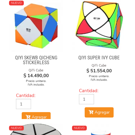
NUEVO
QIYI SKEWB QICHENG
QIYI SUPER IVY CUBE
STICKERLESS
QiYi Cube
$
51.554,00
QiYi Cube
$
14.490,00
Precio unitario.
IVA incluido.
Precio unitario.
IVA incluido.
Cantidad:
Cantidad:
Agregar
Agregar
NUEVO
NUEVO