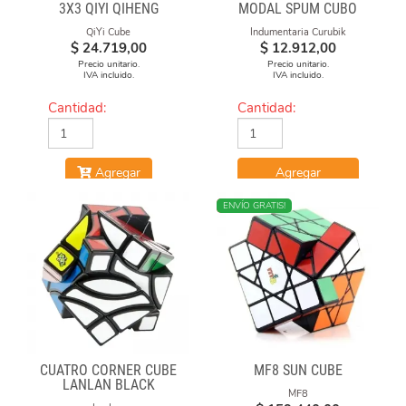
3X3 QIYI QIHENG
MODAL SPUM CUBO
ESFUMADO
QiYi Cube
Indumentaria Curubik
$
24.719,00
$
12.912,00
Precio unitario.
Precio unitario.
IVA incluido.
IVA incluido.
Cantidad:
Cantidad:
Agregar
Agregar
NUEVO
ENVÍO GRATIS!
CUATRO CORNER CUBE
MF8 SUN CUBE
LANLAN BLACK
MF8