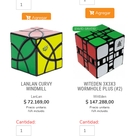
Agregar
Agregar
ENVÍO GRATIS!
LANLAN CURVY
WITEDEN 3X3X3
WINDMILL
WORMHOLE PLUS (#2)
LanLan
WitEden
$
72.169,00
$
147.288,00
Precio unitario.
Precio unitario.
IVA incluido.
IVA incluido.
Cantidad:
Cantidad: