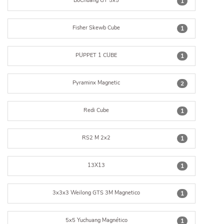
BoChuang GT 5x5
1
Fisher Skewb Cube
1
PUPPET 1 CUBE
1
Pyraminx Magnetic
2
Redi Cube
1
RS2 M 2x2
1
13X13
1
3x3x3 Weilong GTS 3M Magnetico
1
5x5 Yuchuang Magnético
1