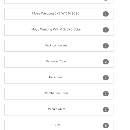
MoYu WeiLong 3x3 WR M 2020
1
Moyu Weilong WR M 3x3x3 Cube
1
Pack combo set
1
Pandora Cube
2
Pyraminx
1
RS 2M Evolution
1
RS Skewb M
1
RS3M
3