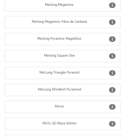
Meilong Megaminx
1
Meilong Megaminx Fibra de Carbono
1
Meilong Pyraminx Magnético
1
Meilong Square One
1
MeiLong Triangle Pyramid
1
MeiLong Windmill Pyramind
1
Mirror
2
MoYu 3D Maze 60mm
1