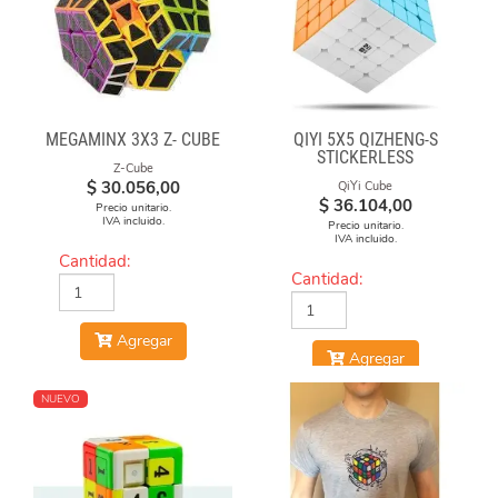
MEGAMINX 3X3 Z- CUBE
QIYI 5X5 QIZHENG-S
STICKERLESS
Z-Cube
$
30.056,00
QiYi Cube
$
36.104,00
Precio unitario.
IVA incluido.
Precio unitario.
IVA incluido.
Cantidad:
Cantidad:
Agregar
Agregar
NUEVO