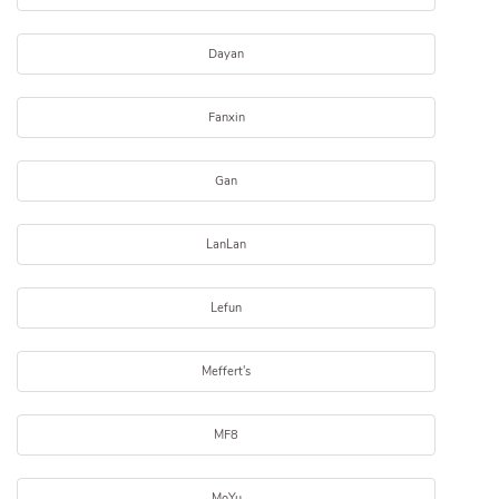
Dayan
Fanxin
Gan
LanLan
Lefun
Meffert's
MF8
MoYu