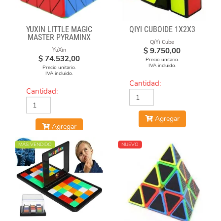
YUXIN LITTLE MAGIC
QIYI CUBOIDE 1X2X3
MASTER PYRAMINX
QiYi Cube
$
9.750,00
YuXin
$
74.532,00
Precio unitario.
IVA incluido.
Precio unitario.
IVA incluido.
Cantidad:
Cantidad:
Agregar
Agregar
MÁS VENDIDO
NUEVO