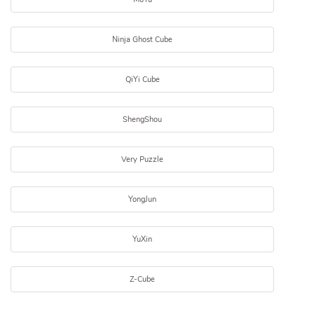
Ninja Ghost Cube
QiYi Cube
ShengShou
Very Puzzle
YongJun
YuXin
Z-Cube