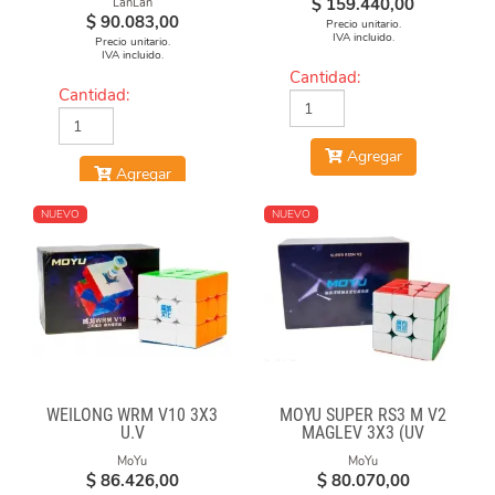
$
159.440,00
LanLan
$
90.083,00
Precio unitario.
IVA incluido.
Precio unitario.
IVA incluido.
Cantidad:
Cantidad:
Agregar
Agregar
NUEVO
NUEVO
WEILONG WRM V10 3X3
MOYU SUPER RS3 M V2
U.V
MAGLEV 3X3 (UV
COATED)
MoYu
MoYu
$
86.426,00
$
80.070,00