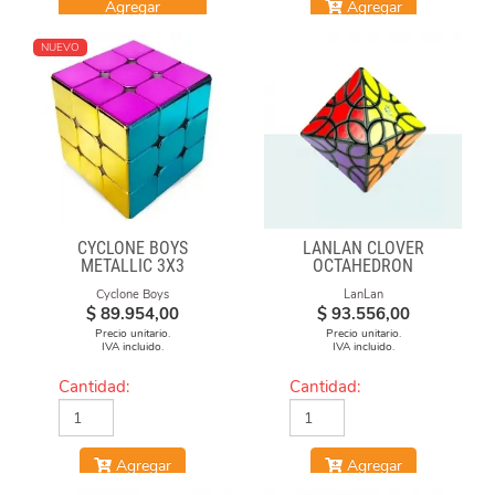
Agregar
Agregar
NUEVO
CYCLONE BOYS
LANLAN CLOVER
METALLIC 3X3
OCTAHEDRON
MAGNETICO MACARON
Cyclone Boys
LanLan
$
89.954,00
$
93.556,00
Precio unitario.
Precio unitario.
IVA incluido.
IVA incluido.
Cantidad:
Cantidad:
Agregar
Agregar