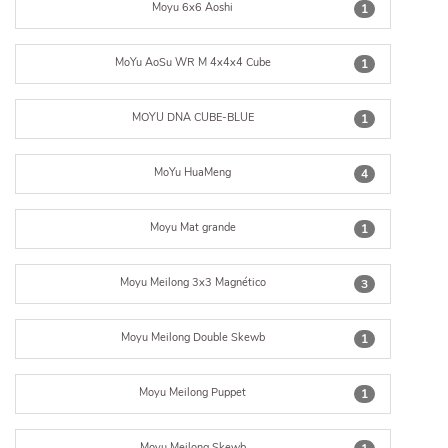
Moyu 6x6 Aoshi
1
MoYu AoSu WR M 4x4x4 Cube
1
MOYU DNA CUBE-BLUE
1
MoYu HuaMeng
4
Moyu Mat grande
1
Moyu Meilong 3x3 Magnético
3
Moyu Meilong Double Skewb
1
Moyu Meilong Puppet
1
Moyu Meilong Skewb