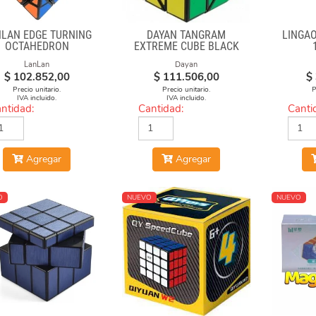
LAN EDGE TURNING
DAYAN TANGRAM
LINGAO
OCTAHEDRON
EXTREME CUBE BLACK
BODY
LanLan
Dayan
$
102.852,00
$
111.506,00
$
Precio unitario.
Precio unitario.
P
IVA incluido.
IVA incluido.
ntidad:
Cantidad:
Canti
Agregar
Agregar
O
NUEVO
NUEVO