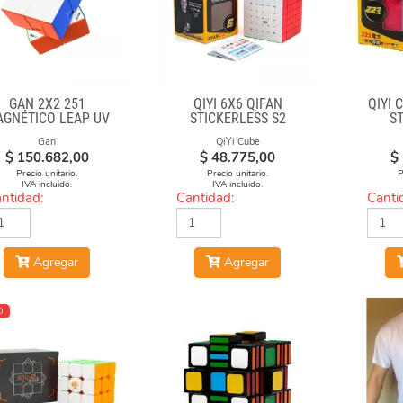
GAN 2X2 251
QIYI 6X6 QIFAN
QIYI 
GNÉTICO LEAP UV
STICKERLESS S2
S
Gan
QiYi Cube
$
150.682,00
$
48.775,00
$
Precio unitario.
Precio unitario.
P
IVA incluido.
IVA incluido.
ntidad:
Cantidad:
Canti
Agregar
Agregar
O