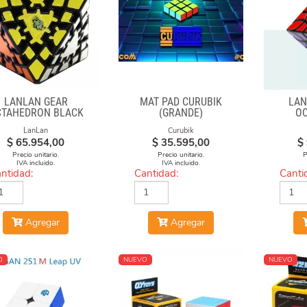
LANLAN GEAR
MAT PAD CURUBIK
LAN
CTAHEDRON BLACK
(GRANDE)
O
LanLan
Curubik
$
65.954,00
$
35.595,00
$
Precio unitario.
Precio unitario.
P
IVA incluido.
IVA incluido.
ntidad:
Cantidad:
Canti
Agregar
Agregar
O
NUEVO
NUEVO