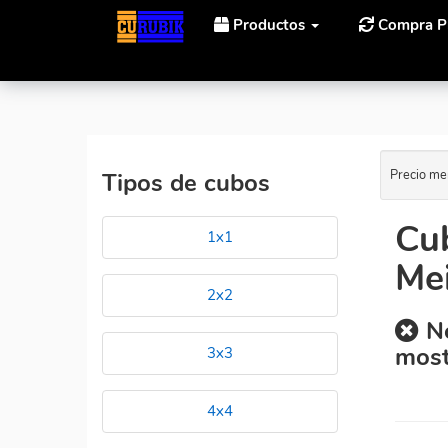
Productos
Compra P
Inicio
Cubos Rubik MoYu Moyu Mofangjiaoshi 11x11 M
Precio me
Tipos de cubos
Cu
1x1
Mei
2x2
No
most
3x3
4x4