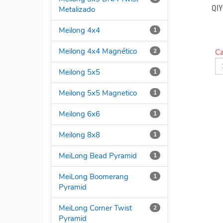
QIY
Metalizado
Meilong 4x4
1
Meilong 4x4 Magnético
2
Ca
Meilong 5x5
1
Meilong 5x5 Magnetico
1
Meilong 6x6
1
Meilong 8x8
1
MeiLong Bead Pyramid
1
MeiLong Boomerang
1
Pyramid
MeiLong Corner Twist
2
Pyramid