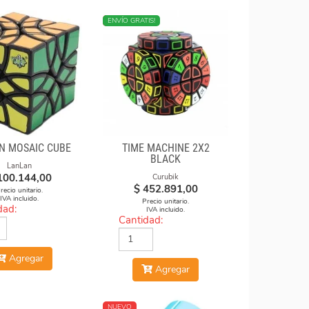
NUEVO
ENVÍO GRATIS!
N MOSAIC CUBE
TIME MACHINE 2X2
BLACK
LanLan
100.144,00
Curubik
$
452.891,00
recio unitario.
IVA incluido.
Precio unitario.
dad:
IVA incluido.
Cantidad:
Agregar
Agregar
NUEVO