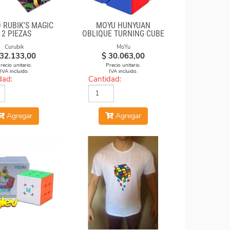
 RUBIK'S MAGIC
MOYU HUNYUAN
12 PIEZAS
OBLIQUE TURNING CUBE
1 MIXUP SKEWB
Curubik
MoYu
32.133,00
$
30.063,00
recio unitario.
Precio unitario.
IVA incluido.
IVA incluido.
dad:
Cantidad:
Agregar
Agregar