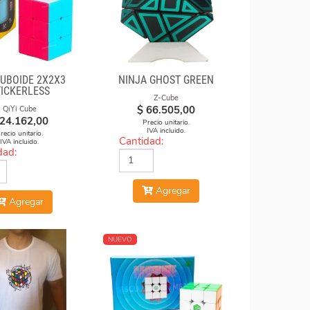
CUBOIDE 2X2X3
NINJA GHOST GREEN
TICKERLESS
Z-Cube
$
66.505,00
QiYi Cube
24.162,00
Precio unitario.
IVA incluido.
recio unitario.
Cantidad:
IVA incluido.
dad:
Agregar
Agregar
NUEVO