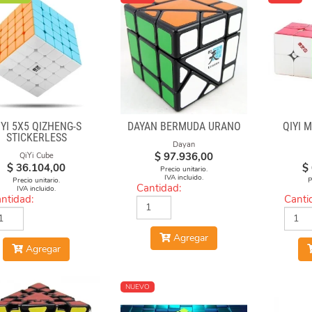
IYI 5X5 QIZHENG-S
DAYAN BERMUDA URANO
QIYI 
STICKERLESS
Dayan
$
97.936,00
QiYi Cube
$
36.104,00
$
Precio unitario.
IVA incluido.
Precio unitario.
P
Cantidad:
IVA incluido.
ntidad:
Canti
Agregar
Agregar
NUEVO