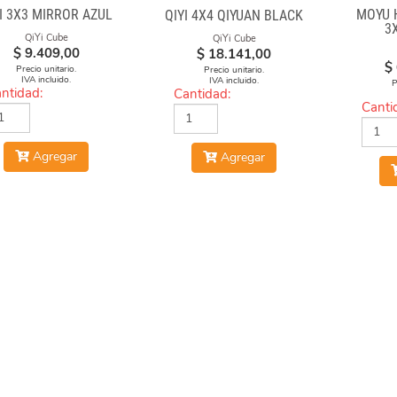
I 3X3 MIRROR AZUL
MOYU 
QIYI 4X4 QIYUAN BLACK
3
QiYi Cube
QiYi Cube
$
9.409,00
$
18.141,00
$
Precio unitario.
Precio unitario.
IVA incluido.
IVA incluido.
P
ntidad:
Cantidad:
Canti
Agregar
Agregar