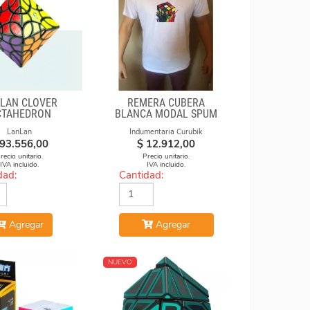
LAN CLOVER
REMERA CUBERA
CTAHEDRON
BLANCA MODAL SPUM
CUBO FUEGO
LanLan
Indumentaria Curubik
93.556,00
$
12.912,00
recio unitario.
Precio unitario.
IVA incluido.
IVA incluido.
dad:
Cantidad:
Agregar
Agregar
NUEVO