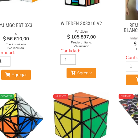
WITEDEN 3X3X10 V2
YJ MGC EST 3X3
REM
BLANC
WitEden
YJ
CUBO 
$
105.897,00
$
56.610,00
Indu
Precio unitario.
$
Precio unitario.
IVA incluido.
IVA incluido.
P
Cantidad:
ntidad:
Canti
Agregar
Agregar
O
 GRATIS!
NUEVO
NUEVO