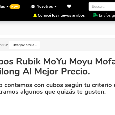
lus
Nosotros
New!
Conocé los nuevos arribos
Envíos gr
eilong Al Mejor Precio.
nor a:
Filtrar por precio
bos Rubik MoYu Moyu Mofa
long Al Mejor Precio.
 contamos con cubos según tu criterio 
ramos algunos que quizás te gusten.