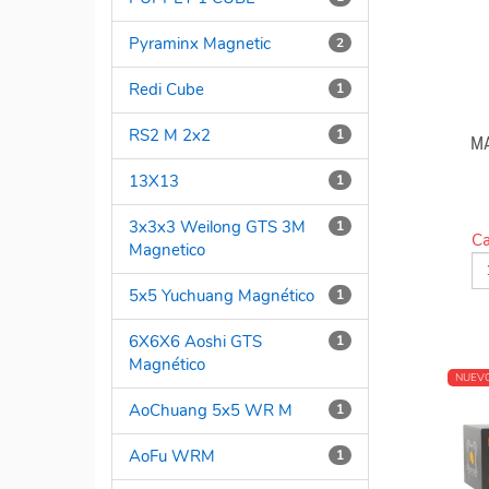
Pyraminx Magnetic
2
Redi Cube
1
RS2 M 2x2
1
MA
13X13
1
3x3x3 Weilong GTS 3M
1
Ca
Magnetico
5x5 Yuchuang Magnético
1
6X6X6 Aoshi GTS
1
Magnético
NUEV
AoChuang 5x5 WR M
1
AoFu WRM
1