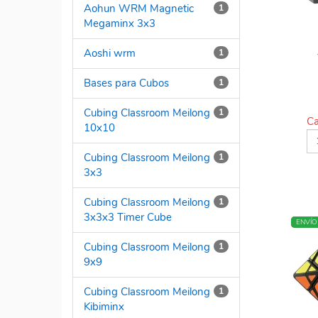
Aohun WRM Magnetic
1
Megaminx 3x3
Aoshi wrm
1
Bases para Cubos
1
Cubing Classroom Meilong
1
Ca
10x10
Cubing Classroom Meilong
1
3x3
Cubing Classroom Meilong
1
3x3x3 Timer Cube
NUEV
ENVÍO
Cubing Classroom Meilong
1
9x9
Cubing Classroom Meilong
1
Kibiminx