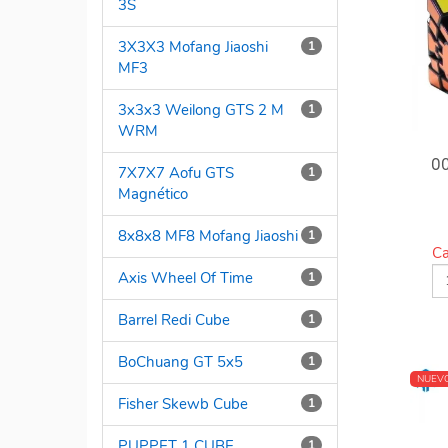
3S
3X3X3 Mofang Jiaoshi
1
MF3
3x3x3 Weilong GTS 2 M
1
WRM
O
7X7X7 Aofu GTS
1
Magnético
8x8x8 MF8 Mofang Jiaoshi
1
Ca
Axis Wheel Of Time
1
Barrel Redi Cube
1
BoChuang GT 5x5
1
NUEV
Fisher Skewb Cube
1
PUPPET 1 CUBE
1