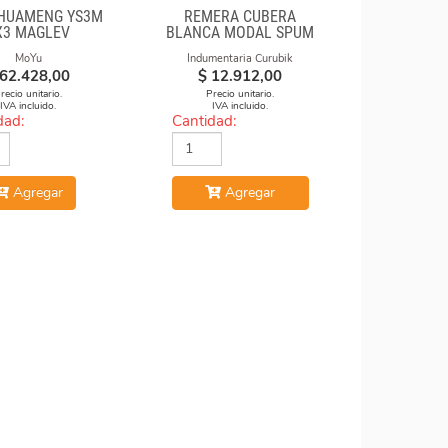
HUAMENG YS3M
REMERA CUBERA
X3 MAGLEV
BLANCA MODAL SPUM
CUBOS CAE
MoYu
Indumentaria Curubik
62.428,00
$
12.912,00
recio unitario.
Precio unitario.
IVA incluido.
IVA incluido.
dad:
Cantidad:
Agregar
Agregar