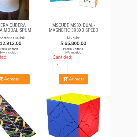
ERA CUBERA
MSCUBE MS3X DUAL-
A MODAL SPUM
MAGNETIC 3X3X3 SPEED
CON FORMULAS
CUBE STICKERLESS
mentaria Curubik
MS cube
12.912,00
$
65.800,00
recio unitario.
Precio unitario.
IVA incluido.
IVA incluido.
dad:
Cantidad:
Agregar
Agregar