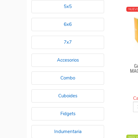
5x5
NUEV
6x6
7x7
Accesorios
G
MA
Combo
Cuboides
Ca
Fidgets
Indumentaria
MÁS V