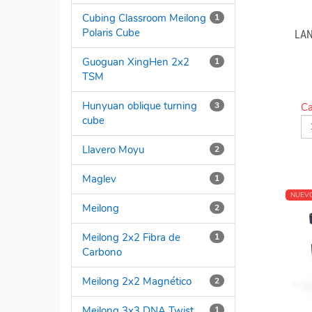
Cubing Classroom Meilong
1
Polaris Cube
LAN
Guoguan XingHen 2x2
1
TSM
Hunyuan oblique turning
3
Ca
cube
Llavero Moyu
2
Maglev
1
NUEV
Meilong
2
Meilong 2x2 Fibra de
1
Carbono
Meilong 2x2 Magnético
2
Meilong 3x3 DNA Twist
1