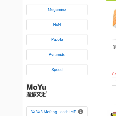
Megaminx
NxN
Puzzle
Q
Pyramide
Speed
Ca
3X3X3 Mofang Jiaoshi MF
1