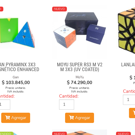
O
NUEVO
AN PYRAMINX 3X3
MOYU SUPER RS3 M V2
LANLA
GNÉTICO ENHANCED
M 3X3 (UV COATED)
$
Gan
MoYu
$
103.845,00
$
74.290,00
P
Precio unitario.
Precio unitario.
Canti
IVA incluido.
IVA incluido.
ntidad:
Cantidad:
Agregar
Agregar
ENDIDO
NUEVO
NUEVO