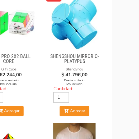
M PRO 2X2 BALL
SHENGSHOU MIRROR Q-
CORE
PLATYPUS
QiYi Cube
ShengShou
62.244,00
$
41.796,00
recio unitario.
Precio unitario.
IVA incluido.
IVA incluido.
dad:
Cantidad:
Agregar
Agregar