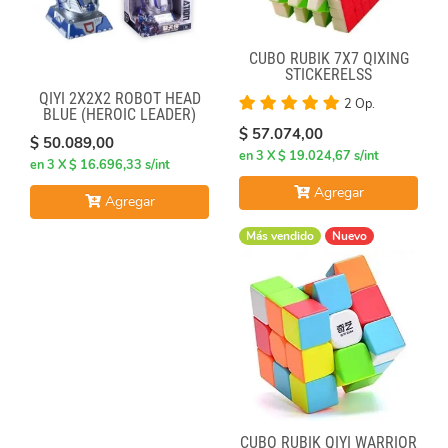
CUBO RUBIK 7X7 QIXING
STICKERELSS
QIYI 2X2X2 ROBOT HEAD
2 Op.
BLUE (HEROIC LEADER)
$ 57.074,00
$ 50.089,00
en 3 X $ 19.024,67 s/int
en 3 X $ 16.696,33 s/int
Agregar
Agregar
Más vendido
Nuevo
CUBO RUBIK QIYI WARRIOR