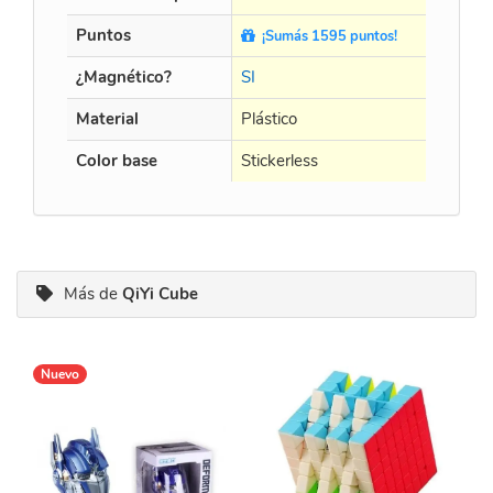
Puntos
¡Sumás 1595 puntos!
¡Sumá
¿Magnético?
SI
SI
Material
Plástico
Plástic
Color base
Stickerless
Sticker
Más de
QiYi Cube
Nuevo