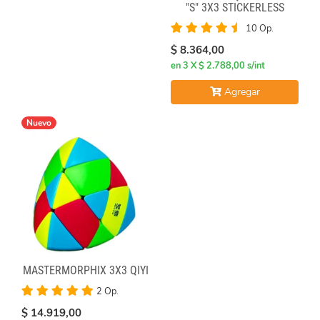
"S" 3X3 STICKERLESS
10 Op.
$ 8.364,00
en 3 X $ 2.788,00 s/int
Agregar
Nuevo
MASTERMORPHIX 3X3 QIYI
2 Op.
$ 14.919,00