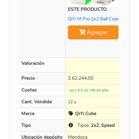
ESTE PRODUCTO
QiYi M Pro 2x2 Ball Core
Agregar
Gan 2X
Valoración
Precio
$
62.244,00
$
150.
Cuotas
en 3 X $ 20.748,00 s/int
en 3 X $
Cant. Vendida
12 u.
8 u.
Marca
QiYi Cube
Ga
Tipo
Tipos:
2x2
,
Speed
Tip
Ubicación depósito
Mendoza
Mendo