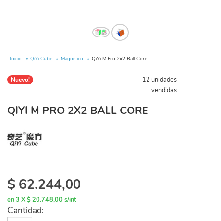
Inicio
QiYi Cube
Magnetico
QiYi M Pro 2x2 Ball Core
12 unidades
Nuevo!
vendidas
QIYI M PRO 2X2 BALL CORE
$
62.244,00
en 3 X $ 20.748,00 s/int
Cantidad: