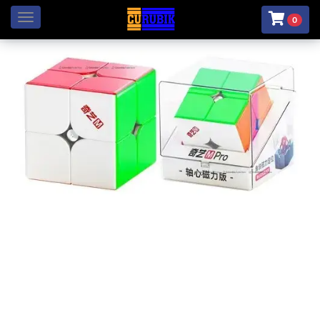
Menú
0