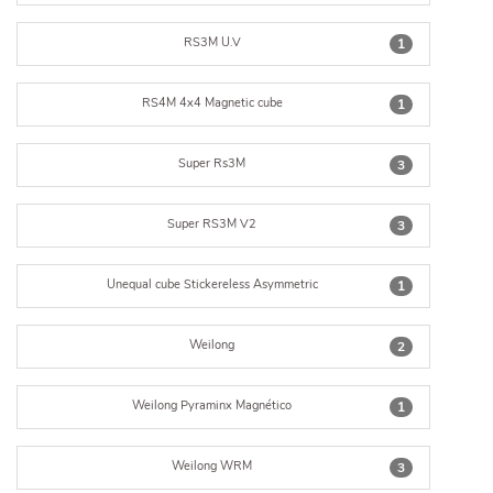
RS3M U.V
1
RS4M 4x4 Magnetic cube
1
Super Rs3M
3
Super RS3M V2
3
Unequal cube Stickereless Asymmetric
1
Weilong
2
Weilong Pyraminx Magnético
1
Weilong WRM
3