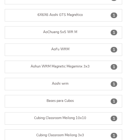
6X6X6 Aoshi GTS Magnético
1
AoChuang 5x5 WR M
1
AoFu WRM
1
Aohun WRM Magnetic Megaminx 3x3
1
Aoshi wrm
1
Bases para Cubos
1
Cubing Classroom Meilong 10x10
1
Cubing Classroom Meilong 3x3
1