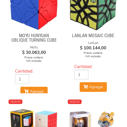
MOYU HUNYUAN
LANLAN MOSAIC CUBE
OBLIQUE TURNING CUBE
LanLan
1 MIXUP SKEWB
$
100.144,00
MoYu
$
30.063,00
Precio unitario.
IVA incluido.
Precio unitario.
IVA incluido.
Cantidad:
Cantidad:
Agregar
Agregar
NUEVO
NUEVO