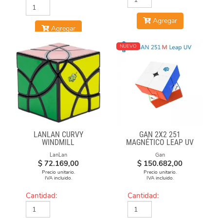
Agregar
Agregar
NUEVO
LANLAN CURVY
GAN 2X2 251
WINDMILL
MAGNÉTICO LEAP UV
LanLan
Gan
$
72.169,00
$
150.682,00
Precio unitario.
Precio unitario.
IVA incluido.
IVA incluido.
Cantidad:
Cantidad: