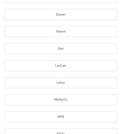
Dayan
Fanxin
Gan
LanLan
Lefun
Meffert's
MF8
MoYu