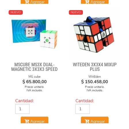
Agregar
Agregar
NUEVO
NUEVO
MSCUBE MS3X DUAL-
WITEDEN 3X3X4 MIXUP
MAGNETIC 3X3X3 SPEED
PLUS
CUBE STICKERLESS
MS cube
WitEden
$
65.800,00
$
150.458,00
Precio unitario.
Precio unitario.
IVA incluido.
IVA incluido.
Cantidad:
Cantidad:
Agregar
Agregar