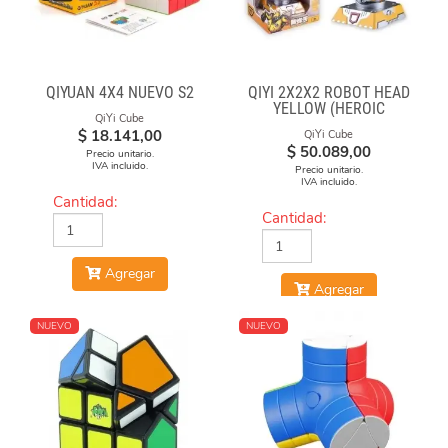
QIYUAN 4X4 NUEVO S2
QIYI 2X2X2 ROBOT HEAD
YELLOW (HEROIC
QiYi Cube
LEADER)
$
18.141,00
QiYi Cube
$
50.089,00
Precio unitario.
IVA incluido.
Precio unitario.
IVA incluido.
Cantidad:
Cantidad:
Agregar
Agregar
NUEVO
NUEVO