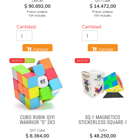
LanLan
QiYi Cube
$
90.692,00
$
14.472,00
Precio unitario.
Precio unitario.
IVA incluido.
IVA incluido.
Cantidad:
Cantidad:
Agregar
Agregar
MÁS VENDIDO
NUEVO
NUEVO
CUBO RUBIK QIYI
SQ-1 MAGNÉTICO
WARRIOR "S" 3X3
STICKERLESS SQUARE-1
STICKERLESS
QiYi Cube
YuXin
$
8.364,00
$
48.250,00