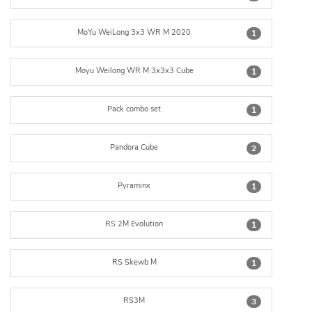
MoYu WeiLong 3x3 WR M 2020
1
Moyu Weilong WR M 3x3x3 Cube
1
Pack combo set
1
Pandora Cube
2
Pyraminx
1
RS 2M Evolution
1
RS Skewb M
1
RS3M
3