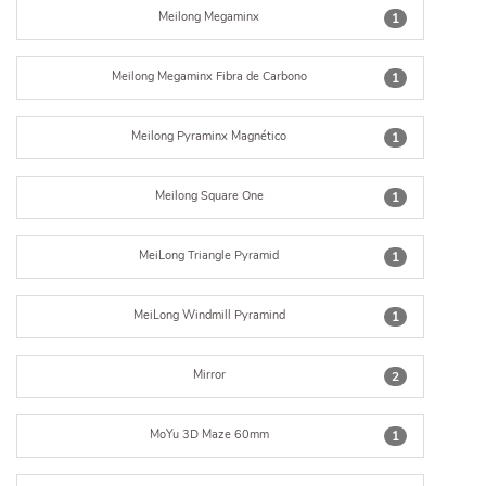
Meilong Megaminx
1
Meilong Megaminx Fibra de Carbono
1
Meilong Pyraminx Magnético
1
Meilong Square One
1
MeiLong Triangle Pyramid
1
MeiLong Windmill Pyramind
1
Mirror
2
MoYu 3D Maze 60mm
1