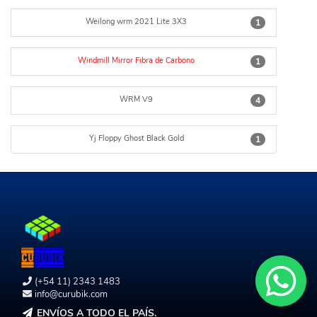
Weilong wrm 2021 Lite 3X3
1
Windmill Mirror Fibra de Carbono
1
WRM V9
4
Yj Floppy Ghost Black Gold
1
(+54 11) 2343 1483
info@curubik.com
ENVÍOS A TODO EL PAÍS.