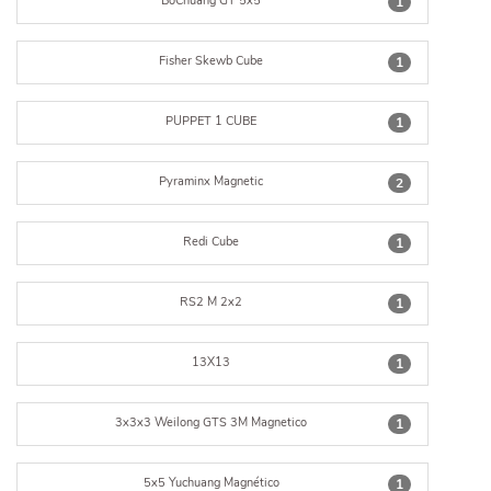
BoChuang GT 5x5
1
Fisher Skewb Cube
1
PUPPET 1 CUBE
1
Pyraminx Magnetic
2
Redi Cube
1
RS2 M 2x2
1
13X13
1
3x3x3 Weilong GTS 3M Magnetico
1
5x5 Yuchuang Magnético
1