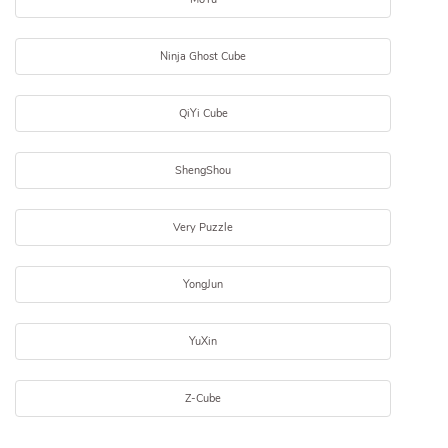
Ninja Ghost Cube
QiYi Cube
ShengShou
Very Puzzle
YongJun
YuXin
Z-Cube