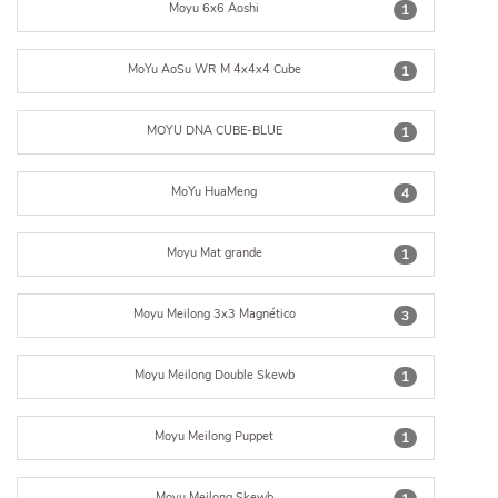
Moyu 6x6 Aoshi
1
MoYu AoSu WR M 4x4x4 Cube
1
MOYU DNA CUBE-BLUE
1
MoYu HuaMeng
4
Moyu Mat grande
1
Moyu Meilong 3x3 Magnético
3
Moyu Meilong Double Skewb
1
Moyu Meilong Puppet
1
Moyu Meilong Skewb