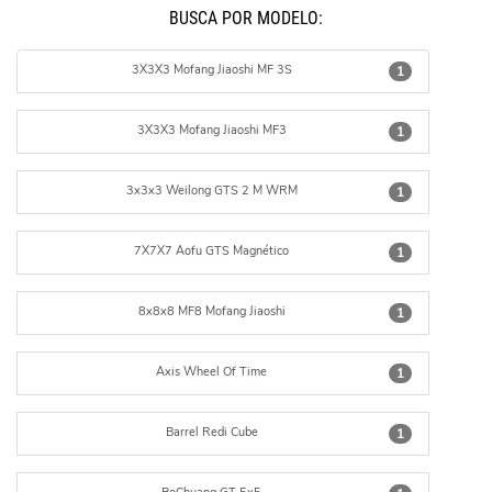
BUSCÁ POR MODELO:
3X3X3 Mofang Jiaoshi MF 3S
1
3X3X3 Mofang Jiaoshi MF3
1
3x3x3 Weilong GTS 2 M WRM
1
7X7X7 Aofu GTS Magnético
1
8x8x8 MF8 Mofang Jiaoshi
1
Axis Wheel Of Time
1
Barrel Redi Cube
1