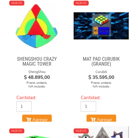
NUEVO
NUEVO
SHENGSHOU CRAZY
MAT PAD CURUBIK
MAGIC TOWER
(GRANDE)
ShengShou
Curubik
$
48.895,00
$
35.595,00
Precio unitario.
Precio unitario.
IVA incluido.
IVA incluido.
Cantidad:
Cantidad:
Agregar
Agregar
NUEVO
NUEVO