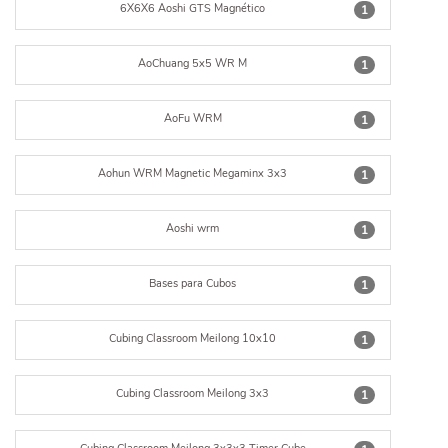
6X6X6 Aoshi GTS Magnético
1
AoChuang 5x5 WR M
1
AoFu WRM
1
Aohun WRM Magnetic Megaminx 3x3
1
Aoshi wrm
1
Bases para Cubos
1
Cubing Classroom Meilong 10x10
1
Cubing Classroom Meilong 3x3
1