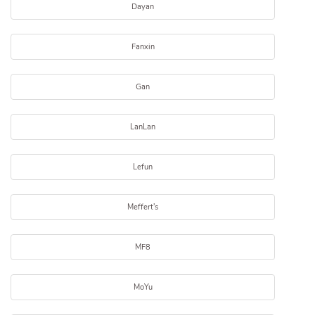
Dayan
Fanxin
Gan
LanLan
Lefun
Meffert's
MF8
MoYu