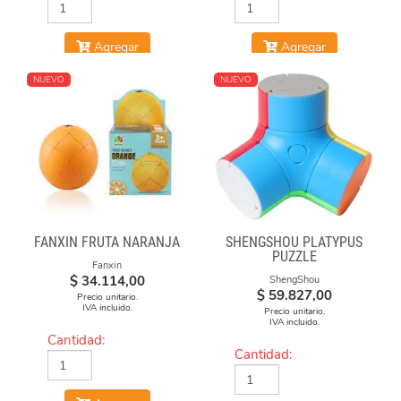
Agregar
Agregar
NUEVO
NUEVO
FANXIN FRUTA NARANJA
SHENGSHOU PLATYPUS
PUZZLE
Fanxin
$
34.114,00
ShengShou
$
59.827,00
Precio unitario.
IVA incluido.
Precio unitario.
IVA incluido.
Cantidad:
Cantidad: