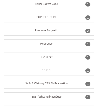
Fisher Skewb Cube
1
PUPPET 1 CUBE
1
Pyraminx Magnetic
2
Redi Cube
1
RS2 M 2x2
1
13X13
1
3x3x3 Weilong GTS 3M Magnetico
1
5x5 Yuchuang Magnético
1