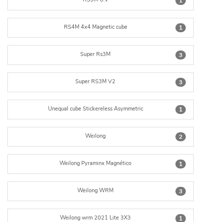
1
RS4M 4x4 Magnetic cube
1
Super Rs3M
3
Super RS3M V2
3
Unequal cube Stickereless Asymmetric
1
Weilong
2
Weilong Pyraminx Magnético
1
Weilong WRM
3
Weilong wrm 2021 Lite 3X3
1