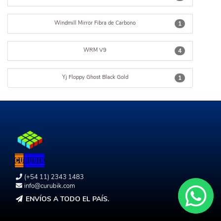
Windmill Mirror Fibra de Carbono
1
WRM V9
4
Yj Floppy Ghost Black Gold
1
(+54 11) 2343 1483
info@curubik.com
ENVÍOS A TODO EL PAÍS.