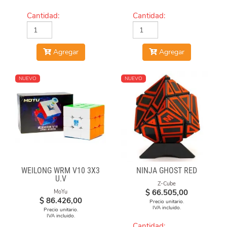
Cantidad:
Cantidad:
Agregar
Agregar
NUEVO
NUEVO
WEILONG WRM V10 3X3
NINJA GHOST RED
U.V
Z-Cube
$
66.505,00
MoYu
$
86.426,00
Precio unitario.
IVA incluido.
Precio unitario.
IVA incluido.
Cantidad: