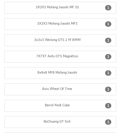
3X3X3 Mofang Jiaoshi MF 3S
1
3X3X3 Mofang Jiaoshi MF3
1
3x3x3 Weilong GTS 2 M WRM
1
7X7X7 Aofu GTS Magnético
1
8x8x8 MF8 Mofang Jiaoshi
1
Axis Wheel Of Time
1
Barrel Redi Cube
1
BoChuang GT 5x5
1