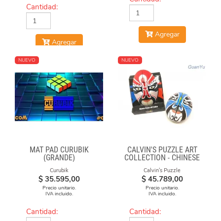
Cantidad:
Agregar
Agregar
NUEVO
NUEVO
MAT PAD CURUBIK
CALVIN'S PUZZLE ART
(GRANDE)
COLLECTION - CHINESE
OPERA FACE-OFF CUBE
Curubik
Calvin's Puzzle
(RED & BLUE MASKS)
$
35.595,00
$
45.789,00
Precio unitario.
Precio unitario.
IVA incluido.
IVA incluido.
Cantidad:
Cantidad: