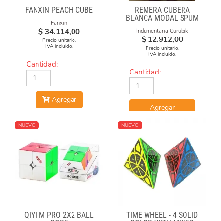
FANXIN PEACH CUBE
REMERA CUBERA
BLANCA MODAL SPUM
Fanxin
CUBOS CAE
$
34.114,00
Indumentaria Curubik
$
12.912,00
Precio unitario.
IVA incluido.
Precio unitario.
IVA incluido.
Cantidad:
Cantidad:
Agregar
Agregar
NUEVO
NUEVO
QIYI M PRO 2X2 BALL
TIME WHEEL - 4 SOLID