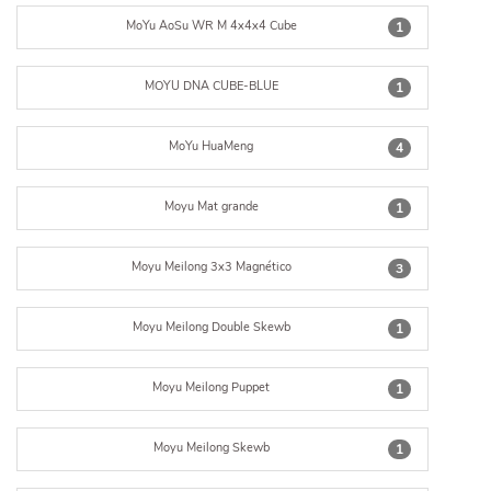
MoYu AoSu WR M 4x4x4 Cube
1
MOYU DNA CUBE-BLUE
1
MoYu HuaMeng
4
Moyu Mat grande
1
Moyu Meilong 3x3 Magnético
3
Moyu Meilong Double Skewb
1
Moyu Meilong Puppet
1
Moyu Meilong Skewb
1