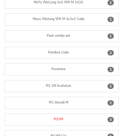
MoYu WeiLong 3x3 WR M 2020
1
Moyu Weilong WR M 3x3x3 Cube
1
Pack combo set
1
Pandora Cube
2
Pyraminx
1
RS 2M Evolution
1
RS Skewb M
1
RS3M
3
RS3M U.V