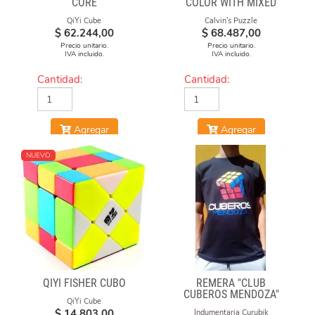
CORE
COLOR WITH MIXED
NUMBERS STICKERS
QiYi Cube
Calvin's Puzzle
(MOD)
$
62.244,00
$
68.487,00
Precio unitario.
Precio unitario.
IVA incluido.
IVA incluido.
Cantidad:
Cantidad:
Agregar
Agregar
NUEVO
QIYI FISHER CUBO
REMERA "CLUB
CUBEROS MENDOZA"
QiYi Cube
2020-21 NEGRA DE
$
14.803,00
Indumentaria Curubik