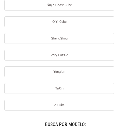
Ninja Ghost Cube
QiYi Cube
ShengShou
Very Puzzle
YongJun
YuXin
Z-Cube
BUSCÁ POR MODELO: