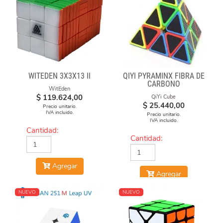
WITEDEN 3X3X13 II
QIYI PYRAMINX FIBRA DE
CARBONO
WitEden
$
119.624,00
QiYi Cube
$
25.440,00
Precio unitario.
IVA incluido.
Precio unitario.
IVA incluido.
Cantidad:
Cantidad:
Agregar
Agregar
NUEVO
NUEVO