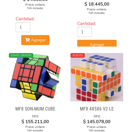
ALGODÓN ESTAMPADA
$
18.445,00
Precio unitario.
IVA incluido.
Precio unitario.
IVA incluido.
Cantidad:
Cantidad:
Agregar
Agregar
NUEVO
ENVÍO GRATIS!
NUEVO
MF8 SON-MUM CUBE
MF8 4X5X6 V2 LE
MF8
MF8
$
155.211,00
$
145.078,00
Precio unitario.
Precio unitario.
IVA incluido.
IVA incluido.