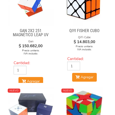
GAN 2X2 251
QIYI FISHER CUBO
MAGNÉTICO LEAP UV
QiYi Cube
$
14.803,00
Gan
$
150.682,00
Precio unitario.
IVA incluido.
Precio unitario.
IVA incluido.
Cantidad:
Cantidad:
Agregar
Agregar
NUEVO
NUEVO