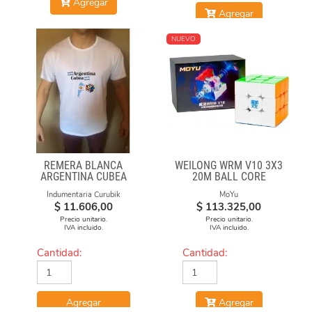
Agregar
Agregar
NUEVO
REMERA BLANCA
WEILONG WRM V10 3X3
ARGENTINA CUBEA
20M BALL CORE
MAGLEV UV
Indumentaria Curubik
MoYu
$
11.606,00
$
113.325,00
Precio unitario.
Precio unitario.
IVA incluido.
IVA incluido.
Cantidad:
Cantidad:
Agregar
Agregar