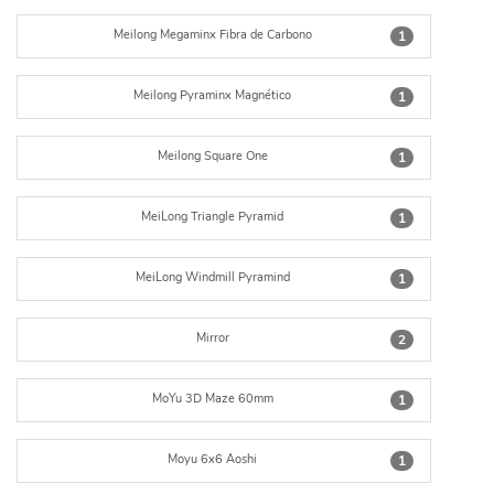
Meilong Megaminx Fibra de Carbono
1
Meilong Pyraminx Magnético
1
Meilong Square One
1
MeiLong Triangle Pyramid
1
MeiLong Windmill Pyramind
1
Mirror
2
MoYu 3D Maze 60mm
1
Moyu 6x6 Aoshi
1