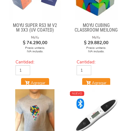
MOYU SUPER RS3 M V2
MOYU CUBING
M 3X3 (UV COATED)
CLASSROOM MEILONG
POLARIS CUBE
MoYu
MoYu
STICKERLESS
$
74.290,00
$
29.882,00
Precio unitario.
Precio unitario.
IVA incluido.
IVA incluido.
Cantidad:
Cantidad:
Agregar
Agregar
NUEVO