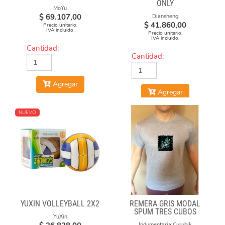
ONLY
MoYu
$
69.107,00
Diansheng
$
41.860,00
Precio unitario.
IVA incluido.
Precio unitario.
IVA incluido.
Cantidad:
Cantidad:
Agregar
Agregar
NUEVO
YUXIN VOLLEYBALL 2X2
REMERA GRIS MODAL
SPUM TRES CUBOS
YuXin
Indumentaria Curubik