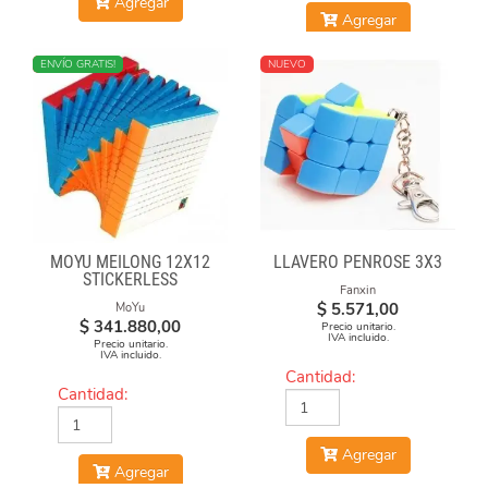
Agregar
Agregar
NUEVO
ENVÍO GRATIS!
NUEVO
MOYU MEILONG 12X12
LLAVERO PENROSE 3X3
STICKERLESS
Fanxin
$
5.571,00
MoYu
$
341.880,00
Precio unitario.
IVA incluido.
Precio unitario.
IVA incluido.
Cantidad:
Cantidad:
Agregar
Agregar