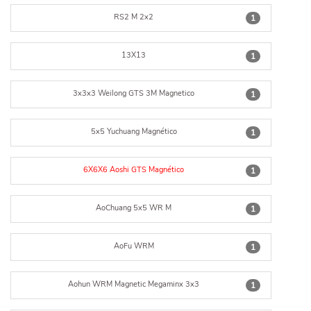
RS2 M 2x2
1
13X13
1
3x3x3 Weilong GTS 3M Magnetico
1
5x5 Yuchuang Magnético
1
6X6X6 Aoshi GTS Magnético
1
AoChuang 5x5 WR M
1
AoFu WRM
1
Aohun WRM Magnetic Megaminx 3x3
1