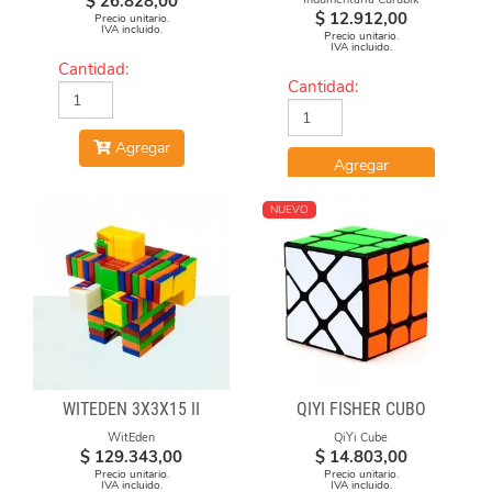
$
26.828,00
$
12.912,00
Precio unitario.
IVA incluido.
Precio unitario.
IVA incluido.
Cantidad:
Cantidad:
Agregar
Agregar
NUEVO
WITEDEN 3X3X15 II
QIYI FISHER CUBO
WitEden
QiYi Cube
$
129.343,00
$
14.803,00
Precio unitario.
Precio unitario.
IVA incluido.
IVA incluido.