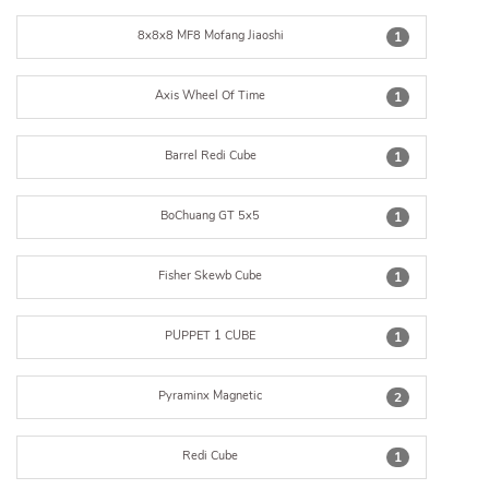
8x8x8 MF8 Mofang Jiaoshi
1
Axis Wheel Of Time
1
Barrel Redi Cube
1
BoChuang GT 5x5
1
Fisher Skewb Cube
1
PUPPET 1 CUBE
1
Pyraminx Magnetic
2
Redi Cube
1