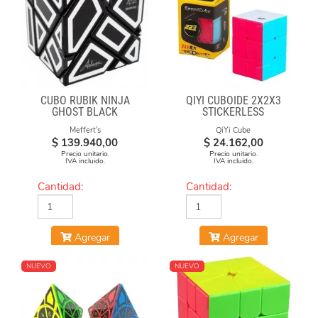
CUBO RUBIK NINJA
QIYI CUBOIDE 2X2X3
GHOST BLACK
STICKERLESS
Meffert's
QiYi Cube
$
139.940,00
$
24.162,00
Precio unitario.
Precio unitario.
IVA incluido.
IVA incluido.
Cantidad:
Cantidad:
Agregar
Agregar
NUEVO
NUEVO