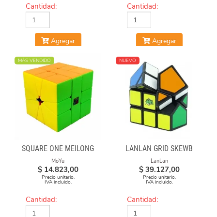
Cantidad:
Cantidad:
Agregar
Agregar
MÁS VENDIDO
NUEVO
SQUARE ONE MEILONG
LANLAN GRID SKEWB
MoYu
LanLan
$
14.823,00
$
39.127,00
Precio unitario.
Precio unitario.
IVA incluido.
IVA incluido.
Cantidad:
Cantidad: