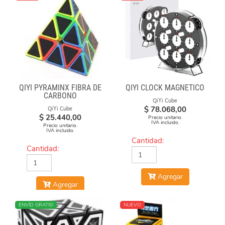
QIYI PYRAMINX FIBRA DE
QIYI CLOCK MAGNÉTICO
CARBONO
QiYi Cube
$
78.068,00
QiYi Cube
$
25.440,00
Precio unitario.
IVA incluido.
Precio unitario.
IVA incluido.
Cantidad:
Cantidad:
Agregar
Agregar
NUEVO
ENVÍO GRATIS!
NUEVO