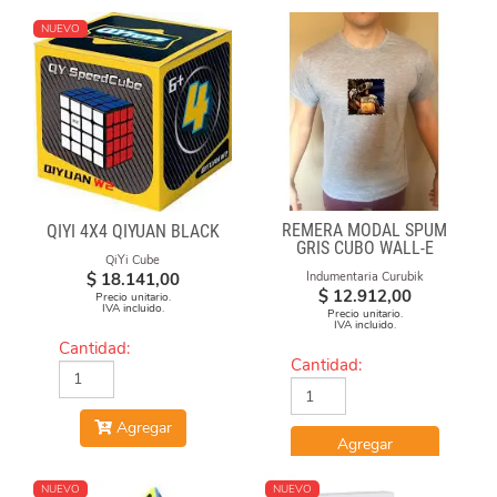
NUEVO
REMERA MODAL SPUM
QIYI 4X4 QIYUAN BLACK
GRIS CUBO WALL-E
QiYi Cube
$
18.141,00
Indumentaria Curubik
$
12.912,00
Precio unitario.
IVA incluido.
Precio unitario.
IVA incluido.
Cantidad:
Cantidad:
Agregar
Agregar
NUEVO
NUEVO