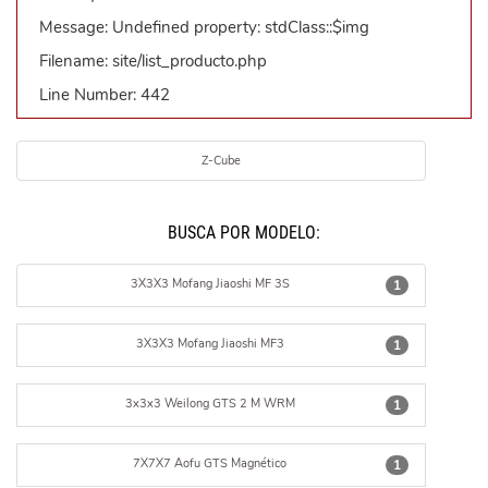
Message: Undefined property: stdClass::$img
Filename: site/list_producto.php
Line Number: 442
Z-Cube
BUSCÁ POR MODELO:
3X3X3 Mofang Jiaoshi MF 3S
1
3X3X3 Mofang Jiaoshi MF3
1
3x3x3 Weilong GTS 2 M WRM
1
7X7X7 Aofu GTS Magnético
1