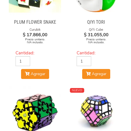
PLUM FLOWER SNAKE
QIYI TORI
Curubik
QiYi Cube
$
17.866,00
$
31.055,00
Precio unitario.
Precio unitario.
IVA incluido.
IVA incluido.
Cantidad:
Cantidad:
Agregar
Agregar
NUEVO