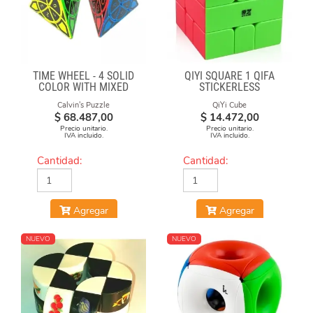
TIME WHEEL - 4 SOLID
QIYI SQUARE 1 QIFA
COLOR WITH MIXED
STICKERLESS
NUMBERS STICKERS
Calvin's Puzzle
QiYi Cube
(MOD)
$
68.487,00
$
14.472,00
Precio unitario.
Precio unitario.
IVA incluido.
IVA incluido.
Cantidad:
Cantidad:
Agregar
Agregar
NUEVO
NUEVO