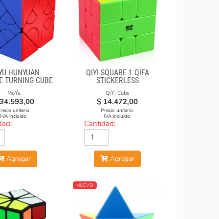
YU HUNYUAN
QIYI SQUARE 1 QIFA
E TURNING CUBE
STICKERLESS
MIUP SKEWB
MoYu
QiYi Cube
34.593,00
$
14.472,00
recio unitario.
Precio unitario.
IVA incluido.
IVA incluido.
dad:
Cantidad:
Agregar
Agregar
NUEVO