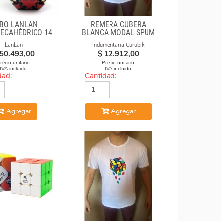
BO LANLAN
REMERA CUBERA
ECAHÉDRICO 14
BLANCA MODAL SPUM
ES GEAR CUBE
CUBO FUEGO
LanLan
Indumentaria Curubik
BLACK
50.493,00
$
12.912,00
recio unitario.
Precio unitario.
IVA incluido.
IVA incluido.
dad:
Cantidad:
Agregar
Agregar