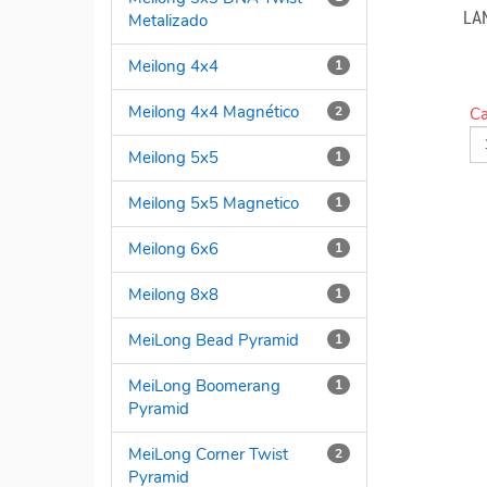
LA
Metalizado
Meilong 4x4
1
Meilong 4x4 Magnético
2
Ca
Meilong 5x5
1
Meilong 5x5 Magnetico
1
Meilong 6x6
1
Meilong 8x8
1
MeiLong Bead Pyramid
1
MeiLong Boomerang
1
Pyramid
MeiLong Corner Twist
2
Pyramid