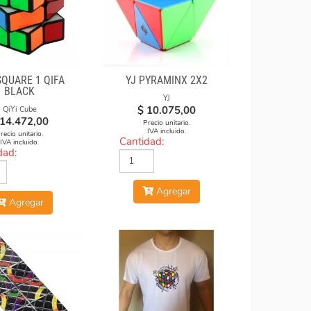
SQUARE 1 QIFA
YJ PYRAMINX 2X2
BLACK
YJ
$
10.075,00
QiYi Cube
14.472,00
Precio unitario.
IVA incluido.
recio unitario.
Cantidad:
IVA incluido.
dad:
Agregar
Agregar