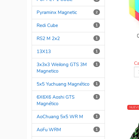
Pyraminx Magnetic
2
Redi Cube
1
RS2 M 2x2
1
13X13
1
Ca
3x3x3 Weilong GTS 3M
1
Magnetico
5x5 Yuchuang Magnético
1
6X6X6 Aoshi GTS
1
Magnético
NUEV
AoChuang 5x5 WR M
1
AoFu WRM
1