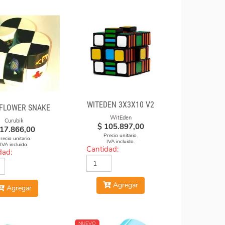
WITEDEN 3X3X10 V2
FLOWER SNAKE
WitEden
Curubik
$
105.897,00
17.866,00
Precio unitario.
recio unitario.
IVA incluido.
IVA incluido.
Cantidad:
dad:
Agregar
Agregar
NUEVO