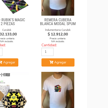
 RUBIK'S MAGIC
REMERA CUBERA
12 PIEZAS
BLANCA MODAL SPUM
CUBO CON FORMULAS
Curubik
Indumentaria Curubik
32.133,00
$
12.912,00
recio unitario.
Precio unitario.
IVA incluido.
IVA incluido.
dad:
Cantidad:
Agregar
Agregar