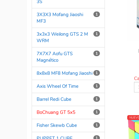
3S
3X3X3 Mofang Jiaoshi
1
MF3
3x3x3 Weilong GTS 2 M
1
WRM
7X7X7 Aofu GTS
1
Magnético
8x8x8 MF8 Mofang Jiaoshi
1
Ca
Axis Wheel Of Time
1
Barrel Redi Cube
1
BoChuang GT 5x5
1
NUEV
Fisher Skewb Cube
1
PUPPET 1 CUBE
1