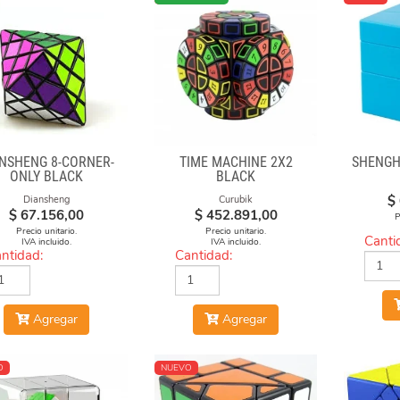
ANSHENG 8-CORNER-
TIME MACHINE 2X2
SHENGH
ONLY BLACK
BLACK
$
Diansheng
Curubik
$
67.156,00
$
452.891,00
P
Precio unitario.
Precio unitario.
Canti
IVA incluido.
IVA incluido.
ntidad:
Cantidad:
Agregar
Agregar
O
NUEVO