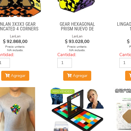
NLAN 3X3X3 GEAR
GEAR HEXAGONAL
LINGAO
NCATED 4 CORNERS
PRISM NUEVO DE
LANLAN
LanLan
LanLan
$
92.868,00
$
93.028,00
$
Precio unitario.
Precio unitario.
P
IVA incluido.
IVA incluido.
ntidad:
Cantidad:
Canti
Agregar
Agregar
MÁS VENDIDO