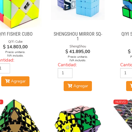
QIYI FISHER CUBO
SHENGSHOU MIRROR SQ-
QIYI 
1
QiYi Cube
$
14.803,00
ShengShou
$
41.895,00
$
Precio unitario.
IVA incluido.
Precio unitario.
P
ntidad:
IVA incluido.
Cantidad:
Canti
Agregar
Agregar
O
NUEVO