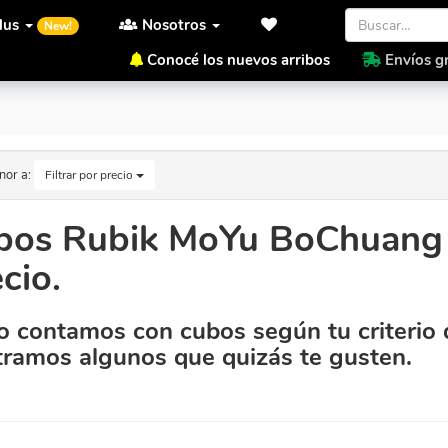
lus
Nosotros
New!
Conocé los nuevos arribos
Envíos gr
Precio.
nor a:
Filtrar por precio
bos Rubik MoYu BoChuang 
cio.
 contamos con cubos según tu criterio 
ramos algunos que quizás te gusten.