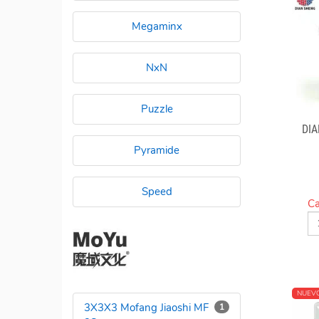
Megaminx
NxN
Puzzle
DI
Pyramide
Speed
Ca
NUEV
3X3X3 Mofang Jiaoshi MF
1