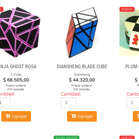
O
NUEVO
INJA GHOST ROSA
DIANSHENG BLADE CUBE
PLUM 
Z-Cube
Diansheng
$
66.505,00
$
44.320,00
$
Precio unitario.
Precio unitario.
P
IVA incluido.
IVA incluido.
ntidad:
Cantidad:
Canti
Agregar
Agregar
NUEVO
ENVÍO GRATIS!
NUEVO