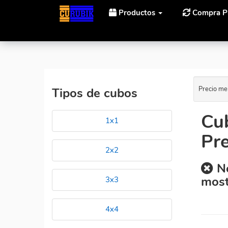
Productos
Compra P
Inicio
Cubos Rubik MoYu BoChuang GT 5x5 Al Mejor 
Precio me
Tipos de cubos
Cu
1x1
Pre
2x2
No
most
3x3
4x4