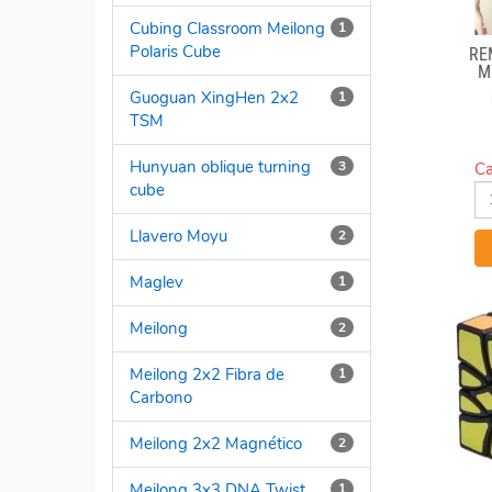
Cubing Classroom Meilong
1
Polaris Cube
RE
M
Guoguan XingHen 2x2
1
TSM
Hunyuan oblique turning
3
Ca
cube
Llavero Moyu
2
Maglev
1
Meilong
2
Meilong 2x2 Fibra de
1
Carbono
Meilong 2x2 Magnético
2
Meilong 3x3 DNA Twist
1