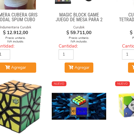
MERA CUBERA GRIS
MAGIC BLOCK GAME
CU
ODAL SPUM CUBO
JUEGO DE MESA PARA 2
TETRAD
GIRADO
FAC
Indumentaria Curubik
Curubik
$
12.912,00
$
59.711,00
$
Precio unitario.
Precio unitario.
P
IVA incluido.
IVA incluido.
ntidad:
Cantidad:
Canti
Agregar
Agregar
NUEVO
NUEVO