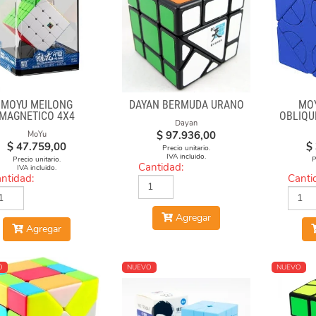
MOYU MEILONG
DAYAN BERMUDA URANO
MO
MAGNETICO 4X4
OBLIQU
Dayan
2 
$
97.936,00
MoYu
$
47.759,00
$
Precio unitario.
IVA incluido.
Precio unitario.
P
Cantidad:
IVA incluido.
ntidad:
Canti
Agregar
Agregar
O
NUEVO
NUEVO