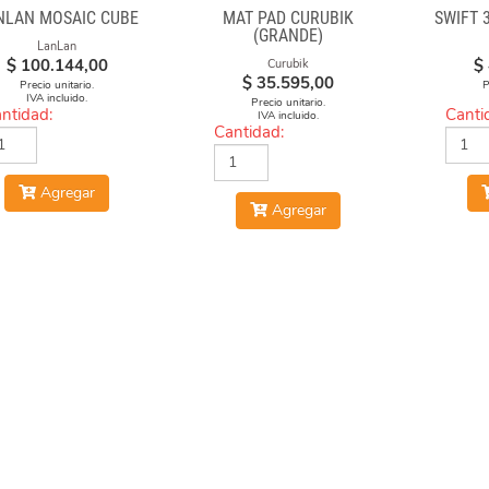
NLAN MOSAIC CUBE
MAT PAD CURUBIK
SWIFT 
(GRANDE)
LanLan
$
100.144,00
$
Curubik
$
35.595,00
Precio unitario.
P
IVA incluido.
Precio unitario.
ntidad:
Canti
IVA incluido.
Cantidad:
Agregar
Agregar