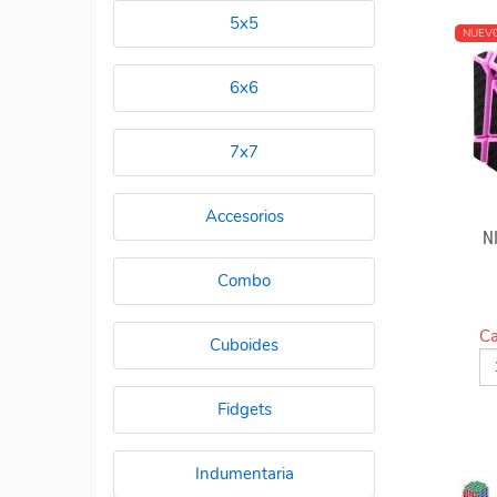
5x5
NUEV
6x6
7x7
Accesorios
N
Combo
Ca
Cuboides
Fidgets
Indumentaria