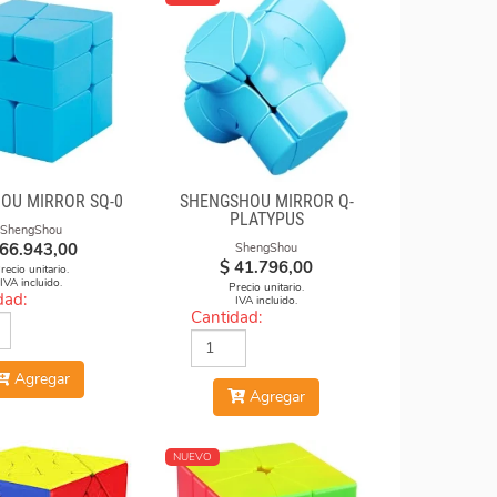
OU MIRROR SQ-0
SHENGSHOU MIRROR Q-
PLATYPUS
ShengShou
66.943,00
ShengShou
$
41.796,00
recio unitario.
IVA incluido.
Precio unitario.
dad:
IVA incluido.
Cantidad:
Agregar
Agregar
NUEVO