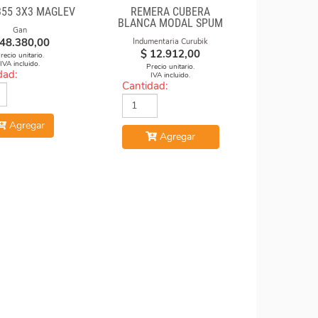
355 3X3 MAGLEV
REMERA CUBERA
BLANCA MODAL SPUM
Gan
CUBOS CAE
48.380,00
Indumentaria Curubik
$
12.912,00
recio unitario.
IVA incluido.
Precio unitario.
dad:
IVA incluido.
Cantidad:
Agregar
Agregar