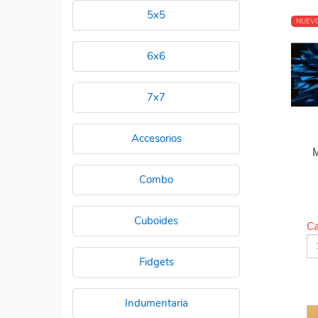
5x5
NUEV
6x6
7x7
Accesorios
Combo
Cuboides
Ca
Fidgets
Indumentaria