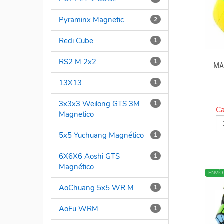
Pyraminx Magnetic
2
Redi Cube
1
RS2 M 2x2
1
MA
13X13
1
3x3x3 Weilong GTS 3M
1
Ca
Magnetico
5x5 Yuchuang Magnético
1
6X6X6 Aoshi GTS
1
Magnético
NUEV
ENVÍO
AoChuang 5x5 WR M
1
AoFu WRM
1