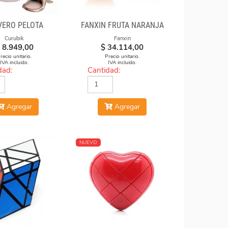
VERO PELOTA
FANXIN FRUTA NARANJA
Curubik
Fanxin
8.949,00
$
34.114,00
recio unitario.
Precio unitario.
IVA incluido.
IVA incluido.
dad:
Cantidad:
Agregar
Agregar
NUEVO