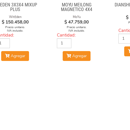
TEDEN 3X3X4 MIXUP
MOYU MEILONG
DIANSH
PLUS
MAGNETICO 4X4
$
WitEden
MoYu
$
150.458,00
$
47.759,00
P
Precio unitario.
Precio unitario.
Canti
IVA incluido.
IVA incluido.
ntidad:
Cantidad:
Agregar
Agregar