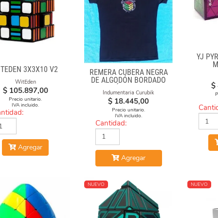
YJ PY
M
ITEDEN 3X3X10 V2
REMERA CUBERA NEGRA
DE ALGODÓN BORDADO
WitEden
$
"FÓRMULAS"
$
105.897,00
Indumentaria Curubik
P
Precio unitario.
$
18.445,00
IVA incluido.
Canti
Precio unitario.
ntidad:
IVA incluido.
Cantidad:
Agregar
Agregar
NUEVO
NUEVO