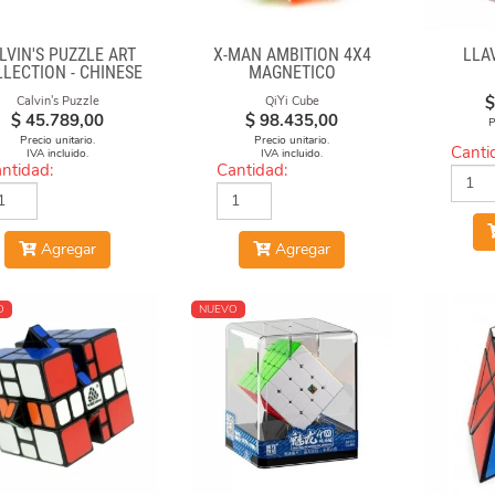
LVIN'S PUZZLE ART
X-MAN AMBITION 4X4
LLA
LECTION - CHINESE
MAGNETICO
ERA FACE-OFF CUBE
$
Calvin's Puzzle
QiYi Cube
(GREEN & YELLOW
$
45.789,00
$
98.435,00
MASKS)
P
Precio unitario.
Precio unitario.
Canti
IVA incluido.
IVA incluido.
ntidad:
Cantidad:
Agregar
Agregar
O
NUEVO