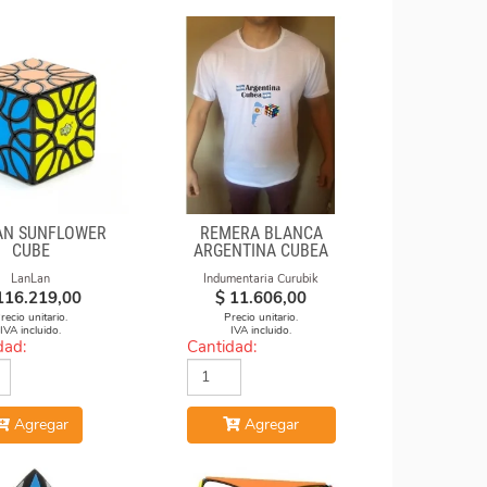
AN SUNFLOWER
REMERA BLANCA
CUBE
ARGENTINA CUBEA
LanLan
Indumentaria Curubik
116.219,00
$
11.606,00
recio unitario.
Precio unitario.
IVA incluido.
IVA incluido.
dad:
Cantidad:
Agregar
Agregar