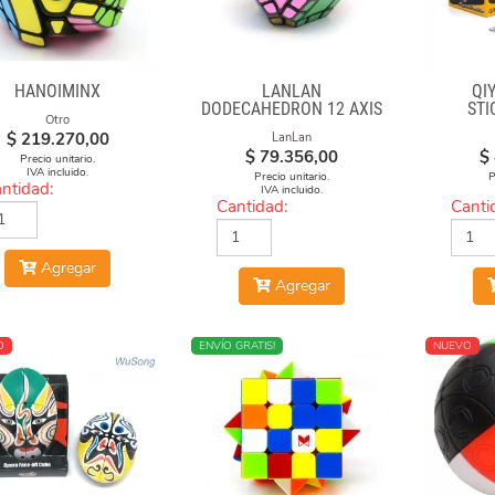
HANOIMINX
LANLAN
QIY
DODECAHEDRON 12 AXIS
STI
Otro
$
219.270,00
LanLan
$
79.356,00
$
Precio unitario.
IVA incluido.
Precio unitario.
P
ntidad:
IVA incluido.
Cantidad:
Canti
Agregar
Agregar
O
NUEVO
ENVÍO GRATIS!
NUEVO