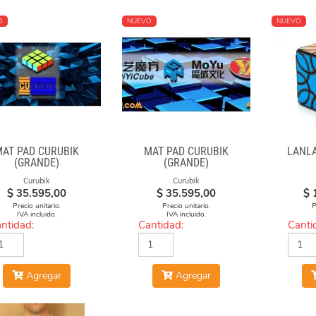
O
NUEVO
NUEVO
MAT PAD CURUBIK
MAT PAD CURUBIK
LANL
(GRANDE)
(GRANDE)
Curubik
Curubik
$
35.595,00
$
35.595,00
$
Precio unitario.
Precio unitario.
P
IVA incluido.
IVA incluido.
ntidad:
Cantidad:
Canti
Agregar
Agregar