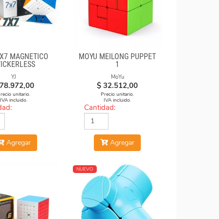
X7 MAGNÉTICO
MOYU MEILONG PUPPET
TICKERLESS
1
YJ
MoYu
78.972,00
$
32.512,00
recio unitario.
Precio unitario.
IVA incluido.
IVA incluido.
dad:
Cantidad:
Agregar
Agregar
NUEVO