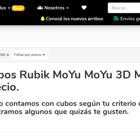
lus
Nosotros
New!
Conocé los nuevos arribos
Envíos gr
or Precio.
nor a:
Filtrar por precio
bos Rubik MoYu MoYu 3D 
cio.
 contamos con cubos según tu criterio 
ramos algunos que quizás te gusten.