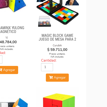
RAMINX YULONG
AGNÉTICO
MAGIC BLOCK GAME
YJ
JUEGO DE MESA PARA 2
48.784,00
Curubik
recio unitario.
$
59.711,00
IVA incluido.
dad:
Precio unitario.
IVA incluido.
Cantidad:
Agregar
Agregar