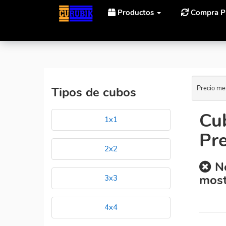
Productos
Compra P
Inicio
Cubos Rubik MoYu MoYu 3D Maze 60mm Al Mej
Precio me
Tipos de cubos
Cu
1x1
Pre
2x2
No
most
3x3
4x4