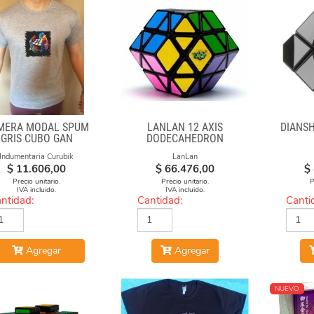
MERA MODAL SPUM
LANLAN 12 AXIS
DIANS
GRIS CUBO GAN
DODECAHEDRON
DIAMOND CUBE
Indumentaria Curubik
LanLan
$
11.606,00
$
66.476,00
$
Precio unitario.
Precio unitario.
P
IVA incluido.
IVA incluido.
ntidad:
Cantidad:
Canti
Agregar
Agregar
NUEVO