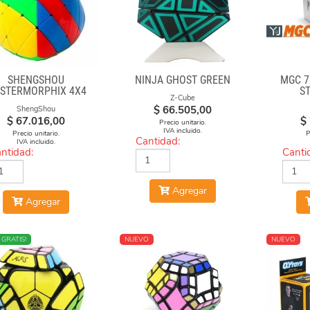
SHENGSHOU
NINJA GHOST GREEN
MGC 7
STERMORPHIX 4X4
S
Z-Cube
$
66.505,00
ShengShou
$
67.016,00
$
Precio unitario.
IVA incluido.
Precio unitario.
P
Cantidad:
IVA incluido.
ntidad:
Canti
Agregar
Agregar
O
 GRATIS!
NUEVO
NUEVO