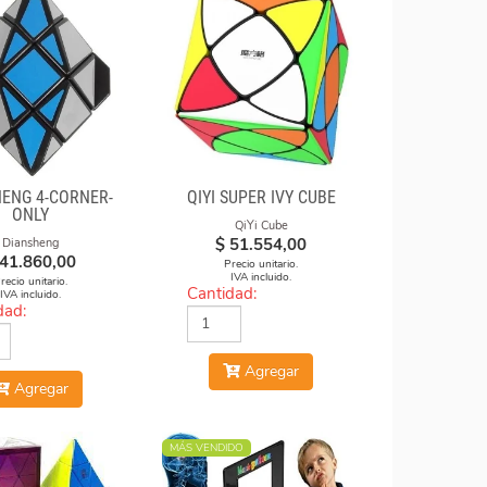
HENG 4-CORNER-
QIYI SUPER IVY CUBE
ONLY
QiYi Cube
$
51.554,00
Diansheng
41.860,00
Precio unitario.
IVA incluido.
recio unitario.
Cantidad:
IVA incluido.
dad:
Agregar
Agregar
MÁS VENDIDO