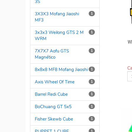
3S
3X3X3 Mofang Jiaoshi
1
MF3
3x3x3 Weilong GTS 2 M
1
WRM
W
7X7X7 Aofu GTS
1
Magnético
Ca
8x8x8 MF8 Mofang Jiaoshi
1
Axis Wheel Of Time
1
Barrel Redi Cube
1
BoChuang GT 5x5
1
Fisher Skewb Cube
1
PUPPET 1 CUBE
1