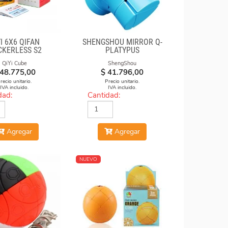
I 6X6 QIFAN
SHENGSHOU MIRROR Q-
CKERLESS S2
PLATYPUS
QiYi Cube
ShengShou
48.775,00
$
41.796,00
recio unitario.
Precio unitario.
IVA incluido.
IVA incluido.
dad:
Cantidad:
Agregar
Agregar
NUEVO