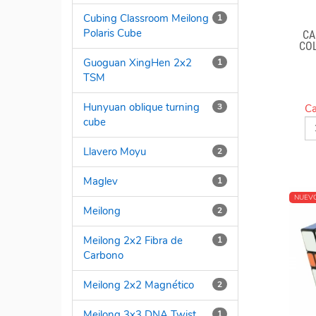
Cubing Classroom Meilong
1
Polaris Cube
CA
COL
OP
Guoguan XingHen 2x2
1
TSM
Hunyuan oblique turning
3
Ca
cube
Llavero Moyu
2
Maglev
1
NUEV
Meilong
2
Meilong 2x2 Fibra de
1
Carbono
Meilong 2x2 Magnético
2
Meilong 3x3 DNA Twist
1