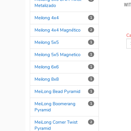
WI
Metalizado
Meilong 4x4
1
Meilong 4x4 Magnético
2
Ca
Meilong 5x5
1
Meilong 5x5 Magnetico
1
Meilong 6x6
1
Meilong 8x8
1
MeiLong Bead Pyramid
1
MeiLong Boomerang
1
Pyramid
MeiLong Corner Twist
2
Pyramid