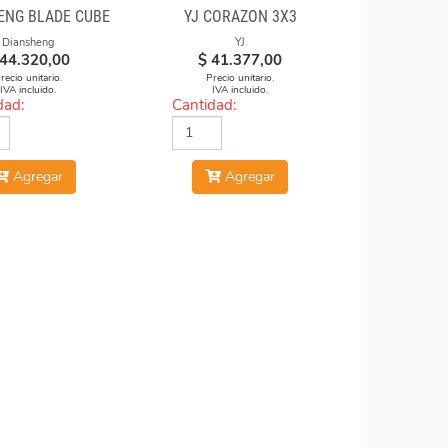
ENG BLADE CUBE
YJ CORAZON 3X3
Diansheng
YJ
44.320,00
$
41.377,00
recio unitario.
Precio unitario.
IVA incluido.
IVA incluido.
dad:
Cantidad:
Agregar
Agregar