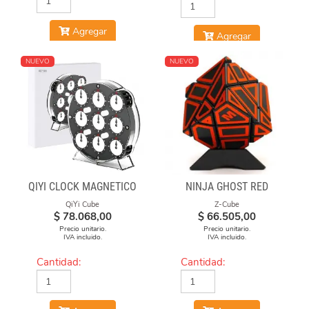
Agregar
Agregar
NUEVO
NUEVO
QIYI CLOCK MAGNÉTICO
NINJA GHOST RED
QiYi Cube
Z-Cube
$
78.068,00
$
66.505,00
Precio unitario.
Precio unitario.
IVA incluido.
IVA incluido.
Cantidad:
Cantidad: