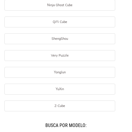
Ninja Ghost Cube
QiYi Cube
ShengShou
Very Puzzle
YongJun
YuXin
Z-Cube
BUSCÁ POR MODELO: