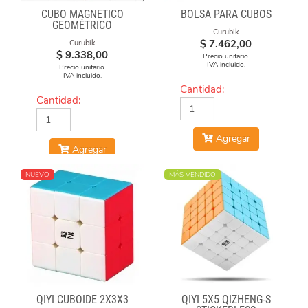
CUBO MAGNÉTICO
BOLSA PARA CUBOS
GEOMÉTRICO
Curubik
$
7.462,00
Curubik
$
9.338,00
Precio unitario.
IVA incluido.
Precio unitario.
IVA incluido.
Cantidad:
Cantidad:
Agregar
Agregar
NUEVO
MÁS VENDIDO
QIYI CUBOIDE 2X3X3
QIYI 5X5 QIZHENG-S