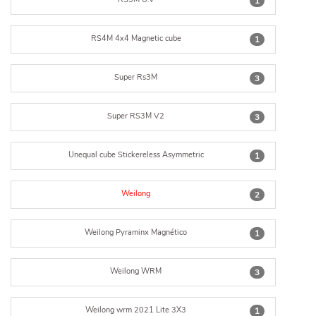
1
RS4M 4x4 Magnetic cube
1
Super Rs3M
3
Super RS3M V2
3
Unequal cube Stickereless Asymmetric
1
Weilong
2
Weilong Pyraminx Magnético
1
Weilong WRM
3
Weilong wrm 2021 Lite 3X3
1