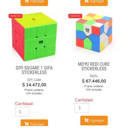
Agregar
Agregar
NUEVO
NUEVO
MOYU REDI CUBE
QIYI SQUARE 1 QIFA
STICKERLESS
STICKERLESS
MoYu
QiYi Cube
$
67.446,00
$
14.472,00
Precio unitario.
IVA incluido.
Precio unitario.
IVA incluido.
Cantidad:
Cantidad:
Agregar
Agregar