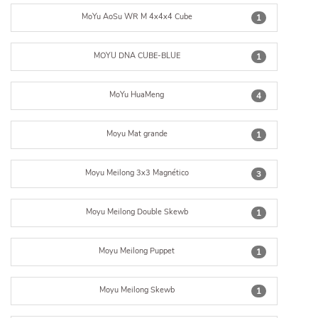
MoYu AoSu WR M 4x4x4 Cube
1
MOYU DNA CUBE-BLUE
1
MoYu HuaMeng
4
Moyu Mat grande
1
Moyu Meilong 3x3 Magnético
3
Moyu Meilong Double Skewb
1
Moyu Meilong Puppet
1
Moyu Meilong Skewb
1