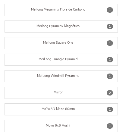
Meilong Megaminx Fibra de Carbono
1
Meilong Pyraminx Magnético
1
Meilong Square One
1
MeiLong Triangle Pyramid
1
MeiLong Windmill Pyramind
1
Mirror
2
MoYu 3D Maze 60mm
1
Moyu 6x6 Aoshi
1