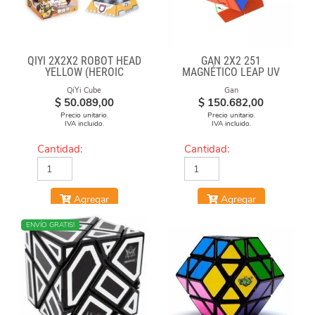
QIYI 2X2X2 ROBOT HEAD
GAN 2X2 251
YELLOW (HEROIC
MAGNÉTICO LEAP UV
LEADER)
QiYi Cube
Gan
$
50.089,00
$
150.682,00
Precio unitario.
Precio unitario.
IVA incluido.
IVA incluido.
Cantidad:
Cantidad:
Agregar
Agregar
NUEVO
ENVÍO GRATIS!