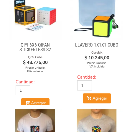
QIYI 6X6 QIFAN
LLAVERO 1X1X1 CUBO
STICKERLESS S2
Curubik
$
10.245,00
QiYi Cube
$
48.775,00
Precio unitario.
IVA incluido.
Precio unitario.
IVA incluido.
Cantidad:
Cantidad:
Agregar
Agregar