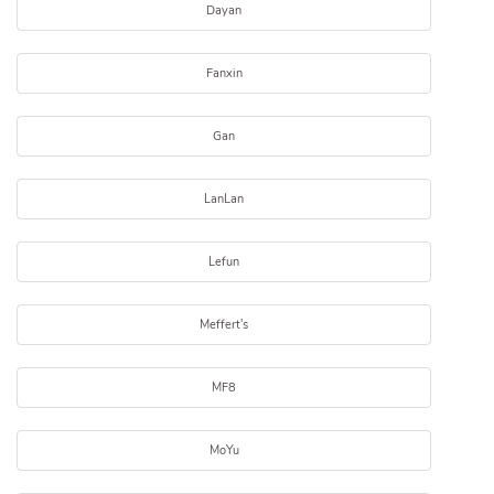
Dayan
Fanxin
Gan
LanLan
Lefun
Meffert's
MF8
MoYu