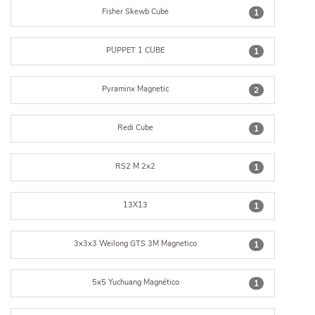
Fisher Skewb Cube
1
PUPPET 1 CUBE
1
Pyraminx Magnetic
2
Redi Cube
1
RS2 M 2x2
1
13X13
1
3x3x3 Weilong GTS 3M Magnetico
1
5x5 Yuchuang Magnético
1