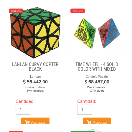
NUEVO
NUEVO
LANLAN CURVY COPTER
TIME WHEEL - 4 SOLID
BLACK
COLOR WITH MIXED
NUMBERS STICKERS
LanLan
Calvin's Puzzle
(MOD)
$
56.442,00
$
68.487,00
Precio unitario.
Precio unitario.
IVA incluido.
IVA incluido.
Cantidad:
Cantidad:
Agregar
Agregar