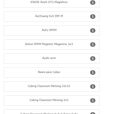
6X6X6 Aoshi GTS Magnético
1
AoChuang 5x5 WR M
1
AoFu WRM
1
Aohun WRM Magnetic Megaminx 3x3
1
Aoshi wrm
1
Bases para Cubos
1
Cubing Classroom Meilong 10x10
1
Cubing Classroom Meilong 3x3
1