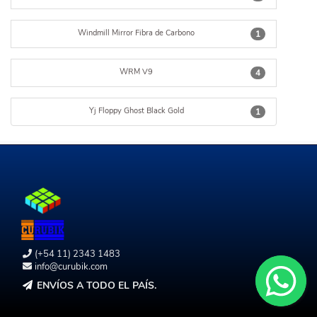
Windmill Mirror Fibra de Carbono
1
WRM V9
4
Yj Floppy Ghost Black Gold
1
(+54 11) 2343 1483
info@curubik.com
ENVÍOS A TODO EL PAÍS.