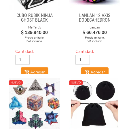
CUBO RUBIK NINJA
LANLAN 12 AXIS
GHOST BLACK
DODECAHEDRON
DIAMOND CUBE
Meffert's
LanLan
$
139.940,00
$
66.476,00
Precio unitario.
Precio unitario.
IVA incluido.
IVA incluido.
Cantidad:
Cantidad:
Agregar
Agregar
NUEVO
NUEVO