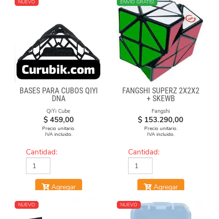
NUEVO
NUEVO
ENVÍO GRATIS!
BASES PARA CUBOS QIYI
FANGSHI SUPERZ 2X2X2
DNA
+ SKEWB
QiYi Cube
Fangshi
$
459,00
$
153.290,00
Precio unitario.
Precio unitario.
IVA incluido.
IVA incluido.
Cantidad:
Cantidad:
Agregar
Agregar
NUEVO
NUEVO