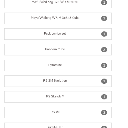
MoYu WeiLong 3x3 WR M 2020
1
Moyu Weilong WR M 3x3x3 Cube
1
Pack combo set
1
Pandora Cube
2
Pyraminx
1
RS 2M Evolution
1
RS Skewb M
1
RS3M
3
RS3M U.V