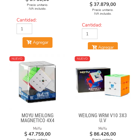
$
37.879,00
Precio unitario.
IVA incluido.
Precio unitario.
IVA incluido.
Cantidad:
Cantidad:
Agregar
Agregar
NUEVO
NUEVO
MOYU MEILONG
WEILONG WRM V10 3X3
MAGNETICO 4X4
U.V
MoYu
MoYu
$
47.759,00
$
86.426,00
Precio unitario.
Precio unitario.