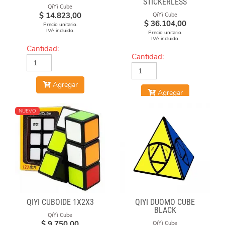
STICKERLESS
QiYi Cube
$
14.823,00
QiYi Cube
$
36.104,00
Precio unitario.
IVA incluido.
Precio unitario.
IVA incluido.
Cantidad:
Cantidad:
Agregar
Agregar
NUEVO
QIYI CUBOIDE 1X2X3
QIYI DUOMO CUBE
BLACK
QiYi Cube
$
9.750,00
QiYi Cube