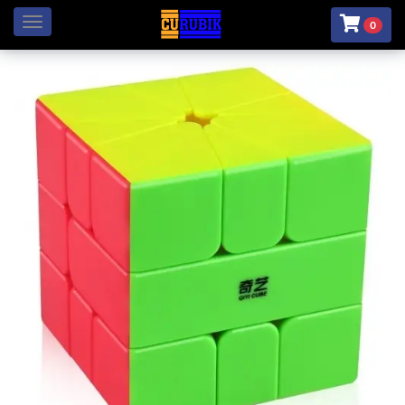
Menú
0