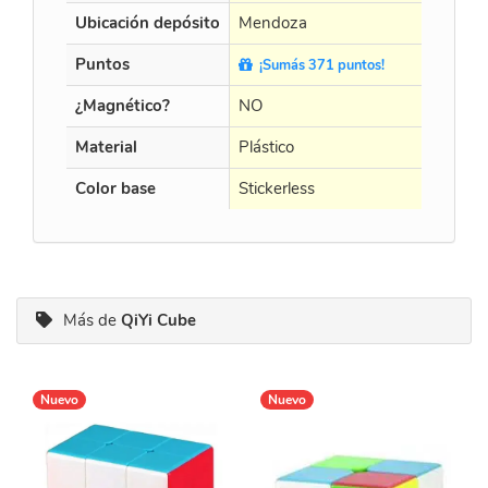
Ubicación depósito
Mendoza
Me
Puntos
¡Sumás 371 puntos!
¿Magnético?
NO
N
Material
Plástico
Pl
Color base
Stickerless
Bl
Más de
QiYi Cube
Nuevo
Nuevo