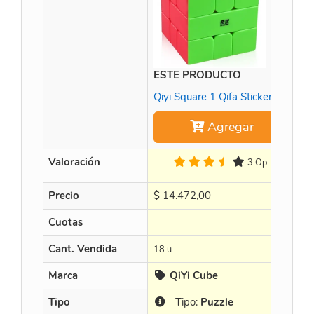
ESTE PRODUCTO
Ti
Qiyi Square 1 Qifa Stickerless
Agregar
Valoración
3 Op.
Precio
$
14.472,00
$
Cuotas
en
Cant. Vendida
18 u.
15 
Marca
QiYi Cube
Tipo
Tipo:
Puzzle