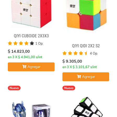
QIYI CUBOIDE 2X3X3
1 Op.
QIYI QIDI 2X2 S2
$ 14.823,00
4 Op.
en 3 X $ 4.941,00 s/int
$ 9.305,00
Agregar
en 3 X $ 3.101,67 s/int
Agregar
Nuevo
Nuevo