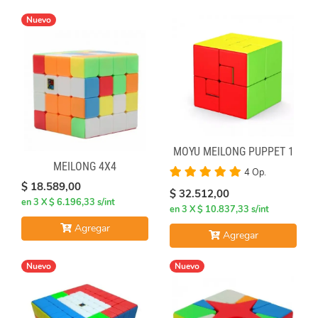
Nuevo
MOYU MEILONG PUPPET 1
MEILONG 4X4
4 Op.
$ 18.589,00
$ 32.512,00
en 3 X $ 6.196,33 s/int
en 3 X $ 10.837,33 s/int
Agregar
Agregar
Nuevo
Nuevo