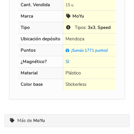
Cant. Vendida
15 u.
20 u.
Marca
MoYu
MoY
Tipo
Tipos:
3x3
,
Speed
Tip
Ubicación depósito
Mendoza
Mendo
Puntos
¡Sumás 1771 puntos!
¡Sumá
¿Magnético?
SI
SI
Material
Plástico
Plástico
Color base
Stickerless
Stickerl
Más de
MoYu