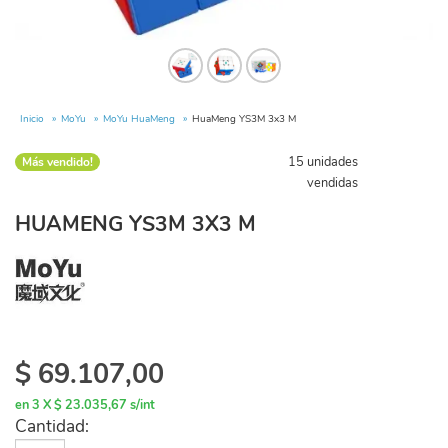
Inicio
MoYu
MoYu HuaMeng
HuaMeng YS3M 3x3 M
15 unidades
Más vendido!
vendidas
HUAMENG YS3M 3X3 M
$
69.107,00
en 3 X $ 23.035,67 s/int
Cantidad: