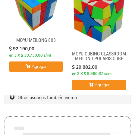
MOYU MEILONG 8X8
$ 92.190,00
MOYU CUBING CLASSROOM
en 3 X $ 30.730,00 s/int
MEILONG POLARIS CUBE
STICKERLESS
Agregar
$ 29.882,00
en 3 X $ 9.960,67 s/int
Agregar
Otros usuarios también vieron