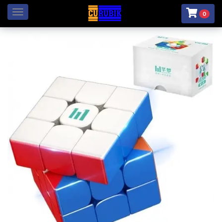
Menú
0