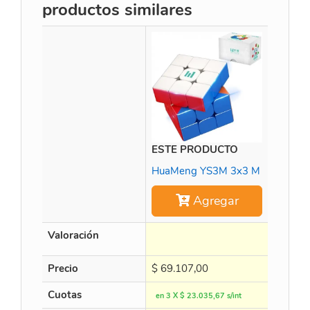
productos similares
ESTE PRODUCTO
Weilon
HuaMeng YS3M 3x3 M
Agregar
Valoración
Precio
$
69.107,00
$
113.3
Cuotas
en 3 X $ 23.035,67 s/int
en 3 X $