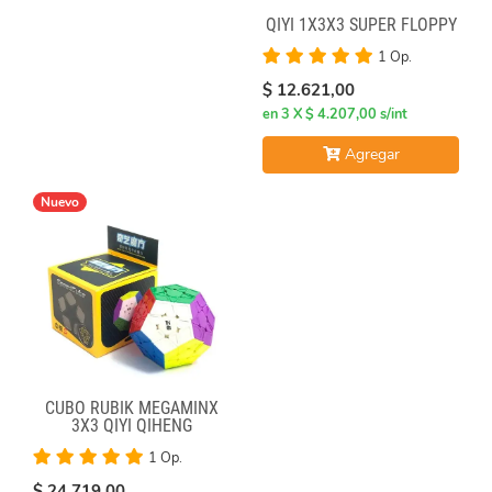
QIYI 1X3X3 SUPER FLOPPY
1 Op.
$ 12.621,00
en 3 X $ 4.207,00 s/int
Agregar
Nuevo
CUBO RUBIK MEGAMINX
3X3 QIYI QIHENG
1 Op.
$ 24.719,00