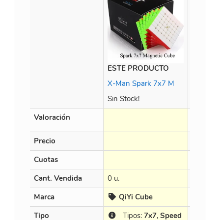
ESTE PRODUCTO
MGC 7X7
X-Man Spark 7x7 M
Sin Stock!
Valoración
Precio
$
78.97
Cuotas
en 3 X $ 
Cant. Vendida
0 u.
14 u.
Marca
QiYi Cube
YJ
Tipo
Tipos:
7x7
,
Speed
Tipo