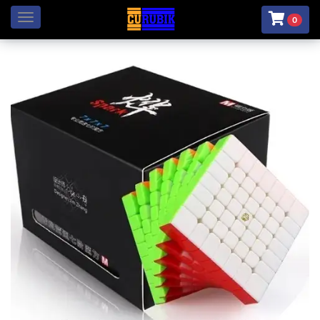
Menú
0