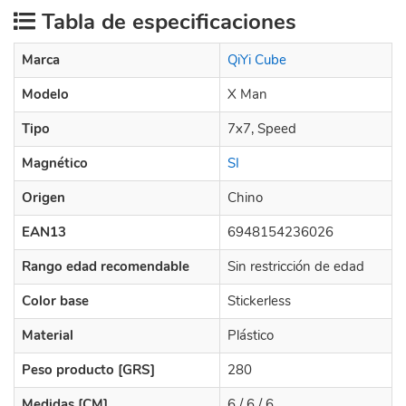
Tabla de especificaciones
Marca
QiYi Cube
Modelo
X Man
Tipo
7x7, Speed
Magnético
SI
Origen
Chino
EAN13
6948154236026
Rango edad recomendable
Sin restricción de edad
Color base
Stickerless
Material
Plástico
Peso producto [GRS]
280
Medidas [CM]
6 / 6 / 6