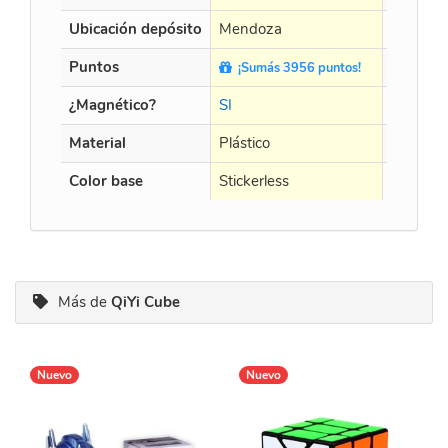
Ubicación depósito
Mendoza
Mendoz
Puntos
¡Sumás 3956 puntos!
¡Sumás
¿Magnético?
SI
SI
Material
Plástico
Plástico
Color base
Stickerless
Stickerl
Más de
QiYi Cube
Nuevo
Nuevo