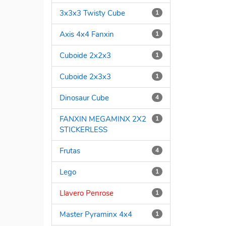
3x3x3 Twisty Cube
1
Axis 4x4 Fanxin
1
Cuboide 2x2x3
1
Cuboide 2x3x3
1
Dinosaur Cube
4
FANXIN MEGAMINX 2X2
1
STICKERLESS
Frutas
4
Lego
1
Llavero Penrose
1
Master Pyraminx 4x4
1