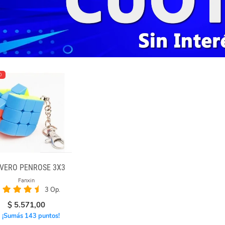
O
VERO PENROSE 3X3
Fanxin
3 Op.
$
5.571,00
¡Sumás 143 puntos!