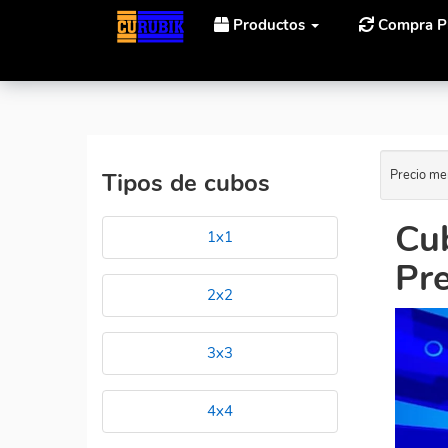
Productos
Compra P
Inicio
Cubos Rubik Fanxin Llavero Penrose Al Mejor P
Precio me
Tipos de cubos
Cub
1x1
Pre
2x2
3x3
4x4