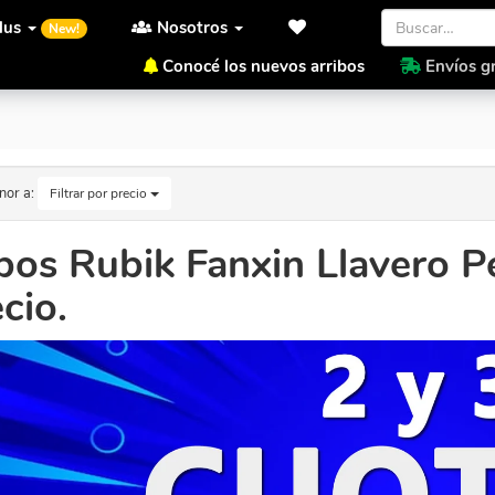
lus
Nosotros
New!
Conocé los nuevos arribos
Envíos gr
recio.
nor a:
Filtrar por precio
os Rubik Fanxin Llavero P
cio.