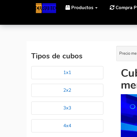
Productos
Compra P
Inicio
Cubos Rubik Fanxin Llavero Penrose de preci
Precio me
Tipos de cubos
Cub
1x1
me
2x2
3x3
4x4