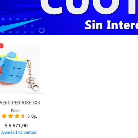
O
VERO PENROSE 3X3
Fanxin
3 Op.
$
5.571,00
¡Sumás 143 puntos!