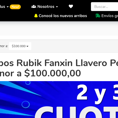
lus
Nosotros
New!
Conocé los nuevos arribos
Envíos gr
o menor a $100.000,00
nor a:
$100.000
os Rubik Fanxin Llavero P
nor a $100.000,00