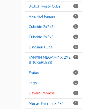
3x3x3 Twisty Cube
1
Axis 4x4 Fanxin
1
Cuboide 2x2x3
1
Cuboide 2x3x3
1
Dinosaur Cube
4
FANXIN MEGAMINX 2X2
1
STICKERLESS
Frutas
4
Lego
1
Llavero Penrose
1
Master Pyraminx 4x4
1