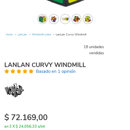
Inicio
LanLan
Windmill cube
LanLan Curvy Windmill
18 unidades
vendidas
LANLAN CURVY WINDMILL
Basado en 1 opinión
$
72.169,00
en 3 X $ 24.056,33 s/int