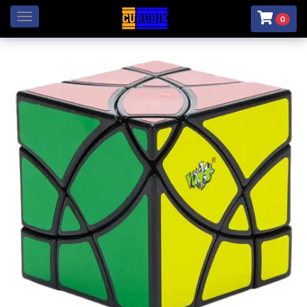
Menú
0