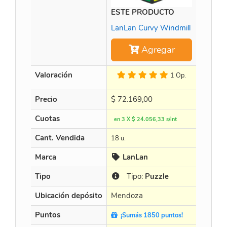
ESTE PRODUCTO
Time M
LanLan Curvy Windmill
Agregar
Valoración
1 Op.
Precio
$
72.169,00
$
452.8
Cuotas
en 3 X $ 24.056,33 s/int
en 3 X $
Cant. Vendida
18 u.
15 u.
Marca
LanLan
Cur
Tipo
Tipo:
Puzzle
Tip
Ubicación depósito
Mendoza
Mendo
Puntos
¡Sumás 1850 puntos!
¡Sumá