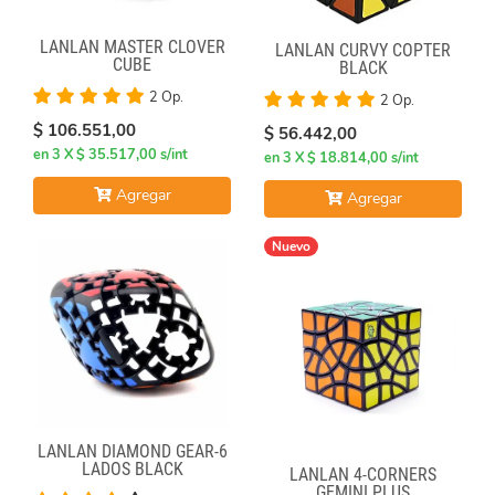
LANLAN MASTER CLOVER
LANLAN CURVY COPTER
CUBE
BLACK
2 Op.
2 Op.
$ 106.551,00
$ 56.442,00
en 3 X $ 35.517,00 s/int
en 3 X $ 18.814,00 s/int
Agregar
Agregar
Nuevo
LANLAN DIAMOND GEAR-6
LADOS BLACK
LANLAN 4-CORNERS
GEMINI PLUS