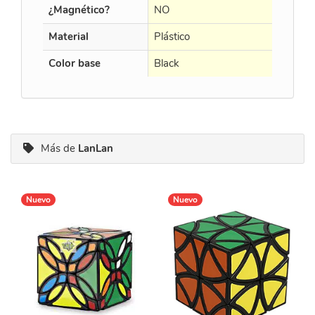
¿Magnético?
NO
NO
Material
Plástico
Plástico
Color base
Black
Black
Más de
LanLan
Nuevo
Nuevo