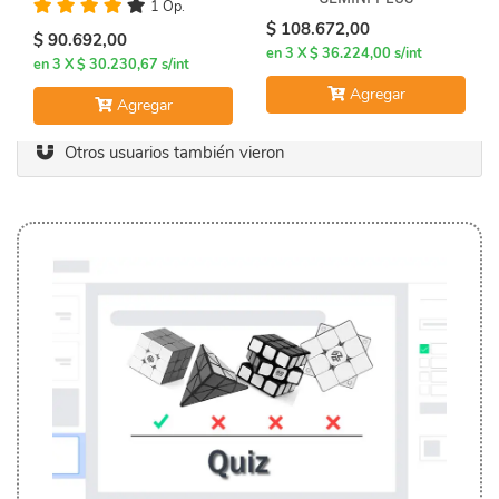
1 Op.
$ 108.672,00
$ 90.692,00
en 3 X $ 36.224,00 s/int
en 3 X $ 30.230,67 s/int
Agregar
Agregar
Otros usuarios también vieron