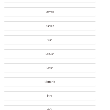
Dayan
Fanxin
Gan
LanLan
Lefun
Meffert's
MF8
MoYu