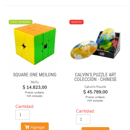
MÁS VENDIDO
NUEVO
SQUARE ONE MEILONG
CALVIN'S PUZZLE ART
COLECCIÓN - CHINESE
MoYu
OPERA FACE-OFF CUBE
$
14.823,00
Calvin's Puzzle
(GRAFFITI CAMO)
$
45.789,00
Precio unitario.
IVA incluido.
Precio unitario.
IVA incluido.
Cantidad:
Cantidad:
Agregar