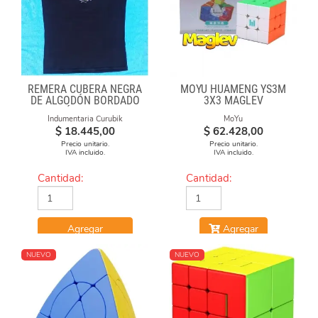
REMERA CUBERA NEGRA
MOYU HUAMENG YS3M
DE ALGODÓN BORDADO
3X3 MAGLEV
"FÓRMULAS"
Indumentaria Curubik
MoYu
$
18.445,00
$
62.428,00
Precio unitario.
Precio unitario.
IVA incluido.
IVA incluido.
Cantidad:
Cantidad:
Agregar
Agregar
NUEVO
NUEVO