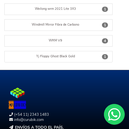
Weilong wrm 2021 Lite 3X3
1
Windmill Mirror Fibra de Carbono
1
WRM V9
4
Yj Floppy Ghost Black Gold
1
(+54 11) 2343 1483
info@curubik.com
ENVÍOS A TODO EL PAÍS.