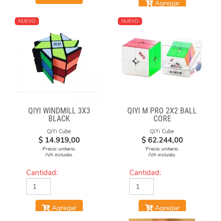
Agregar
NUEVO
NUEVO
QIYI WINDMILL 3X3
QIYI M PRO 2X2 BALL
BLACK
CORE
QiYi Cube
QiYi Cube
$
14.919,00
$
62.244,00
Precio unitario.
Precio unitario.
IVA incluido.
IVA incluido.
Cantidad:
Cantidad:
Agregar
Agregar