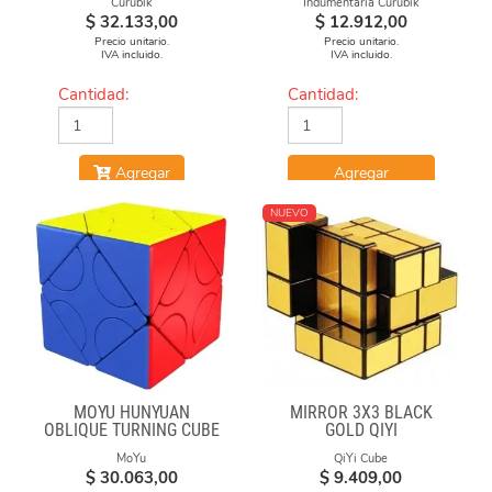
Curubik
Indumentaria Curubik
$
32.133,00
$
12.912,00
Precio unitario.
Precio unitario.
IVA incluido.
IVA incluido.
Cantidad:
Cantidad:
Agregar
Agregar
NUEVO
MOYU HUNYUAN
MIRROR 3X3 BLACK
OBLIQUE TURNING CUBE
GOLD QIYI
1 MIXUP SKEWB
MoYu
QiYi Cube
$
30.063,00
$
9.409,00