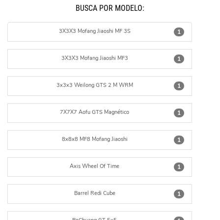
BUSCÁ POR MODELO:
3X3X3 Mofang Jiaoshi MF 3S
1
3X3X3 Mofang Jiaoshi MF3
1
3x3x3 Weilong GTS 2 M WRM
1
7X7X7 Aofu GTS Magnético
1
8x8x8 MF8 Mofang Jiaoshi
1
Axis Wheel Of Time
1
Barrel Redi Cube
1