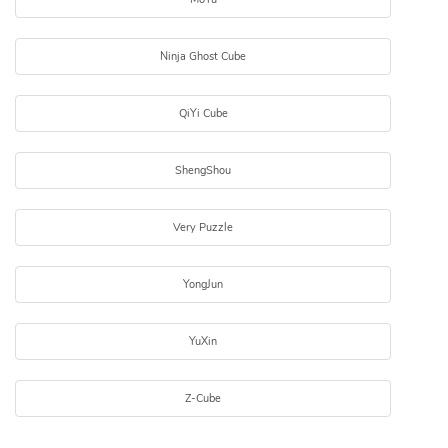
Ninja Ghost Cube
QiYi Cube
ShengShou
Very Puzzle
YongJun
YuXin
Z-Cube