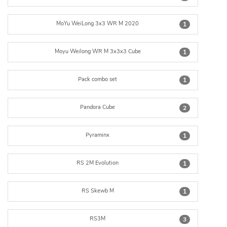
MoYu WeiLong 3x3 WR M 2020
1
Moyu Weilong WR M 3x3x3 Cube
1
Pack combo set
1
Pandora Cube
2
Pyraminx
1
RS 2M Evolution
1
RS Skewb M
1
RS3M
3