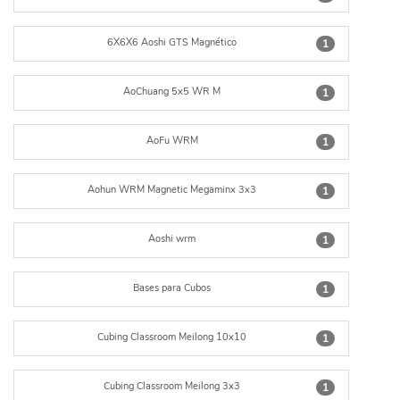
6X6X6 Aoshi GTS Magnético
1
AoChuang 5x5 WR M
1
AoFu WRM
1
Aohun WRM Magnetic Megaminx 3x3
1
Aoshi wrm
1
Bases para Cubos
1
Cubing Classroom Meilong 10x10
1
Cubing Classroom Meilong 3x3
1