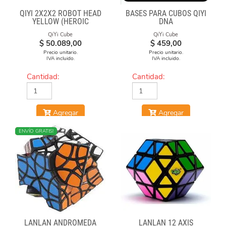
QIYI 2X2X2 ROBOT HEAD
BASES PARA CUBOS QIYI
YELLOW (HEROIC
DNA
LEADER)
QiYi Cube
QiYi Cube
$
50.089,00
$
459,00
Precio unitario.
Precio unitario.
IVA incluido.
IVA incluido.
Cantidad:
Cantidad:
Agregar
Agregar
NUEVO
ENVÍO GRATIS!
LANLAN ANDROMEDA
LANLAN 12 AXIS