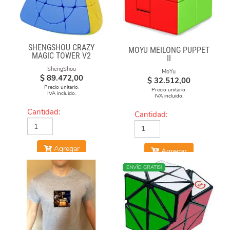
SHENGSHOU CRAZY
MOYU MEILONG PUPPET
MAGIC TOWER V2
II
ShengShou
MoYu
$
89.472,00
$
32.512,00
Precio unitario.
Precio unitario.
IVA incluido.
IVA incluido.
Cantidad:
Cantidad:
Agregar
Agregar
NUEVO
ENVÍO GRATIS!