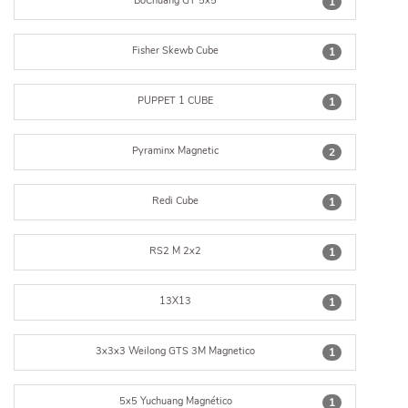
BoChuang GT 5x5
1
Fisher Skewb Cube
1
PUPPET 1 CUBE
1
Pyraminx Magnetic
2
Redi Cube
1
RS2 M 2x2
1
13X13
1
3x3x3 Weilong GTS 3M Magnetico
1
5x5 Yuchuang Magnético
1