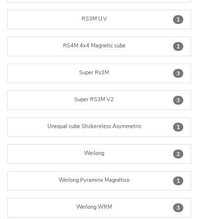
RS3M U.V
1
RS4M 4x4 Magnetic cube
1
Super Rs3M
3
Super RS3M V2
3
Unequal cube Stickereless Asymmetric
1
Weilong
2
Weilong Pyraminx Magnético
1
Weilong WRM
3