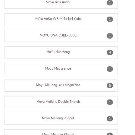
Moyu 6x6 Aoshi
1
MoYu AoSu WR M 4x4x4 Cube
1
MOYU DNA CUBE-BLUE
1
MoYu HuaMeng
4
Moyu Mat grande
1
Moyu Meilong 3x3 Magnético
3
Moyu Meilong Double Skewb
1
Moyu Meilong Puppet
1
Moyu Meilong Skewb