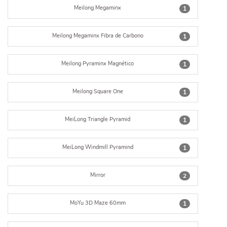
Meilong Megaminx
1
Meilong Megaminx Fibra de Carbono
1
Meilong Pyraminx Magnético
1
Meilong Square One
1
MeiLong Triangle Pyramid
1
MeiLong Windmill Pyramind
1
Mirror
2
MoYu 3D Maze 60mm
1