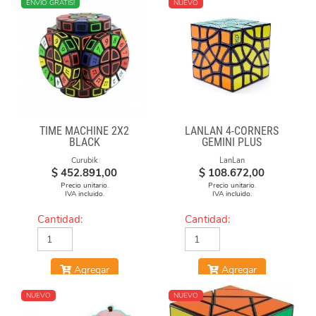
NUEVO
ENVÍO GRATIS!
NUEVO
TIME MACHINE 2X2
LANLAN 4-CORNERS
BLACK
GEMINI PLUS
Curubik
LanLan
$
452.891,00
$
108.672,00
Precio unitario.
Precio unitario.
IVA incluido.
IVA incluido.
Cantidad:
Cantidad:
Agregar
Agregar
NUEVO
NUEVO