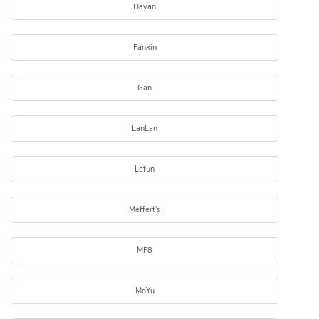
Dayan
Fanxin
Gan
LanLan
Lefun
Meffert's
MF8
MoYu