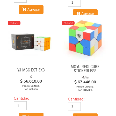
Agregar
Agregar
NUEVO
NUEVO
MOYU REDI CUBE
YJ MGC EST 3X3
STICKERLESS
YJ
MoYu
$
56.610,00
$
67.446,00
Precio unitario.
Precio unitario.
IVA incluido.
IVA incluido.
Cantidad:
Cantidad: