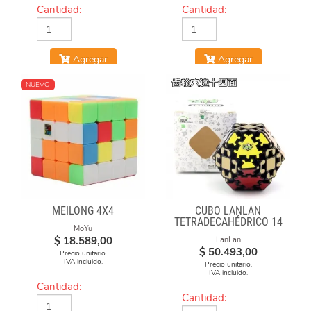
Cantidad:
Cantidad:
Agregar
Agregar
NUEVO
MEILONG 4X4
CUBO LANLAN
TETRADECAHÉDRICO 14
MoYu
FACES GEAR CUBE
$
18.589,00
LanLan
BLACK
$
50.493,00
Precio unitario.
IVA incluido.
Precio unitario.
IVA incluido.
Cantidad:
Cantidad: