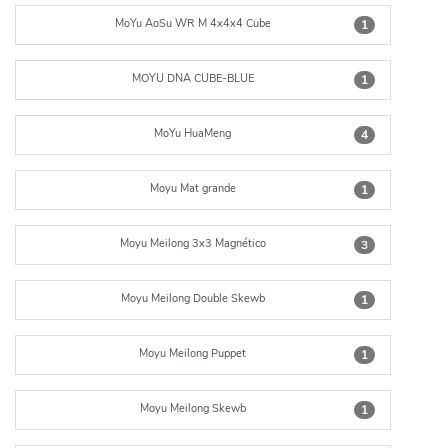
MoYu AoSu WR M 4x4x4 Cube
1
MOYU DNA CUBE-BLUE
1
MoYu HuaMeng
4
Moyu Mat grande
1
Moyu Meilong 3x3 Magnético
3
Moyu Meilong Double Skewb
1
Moyu Meilong Puppet
1
Moyu Meilong Skewb
1