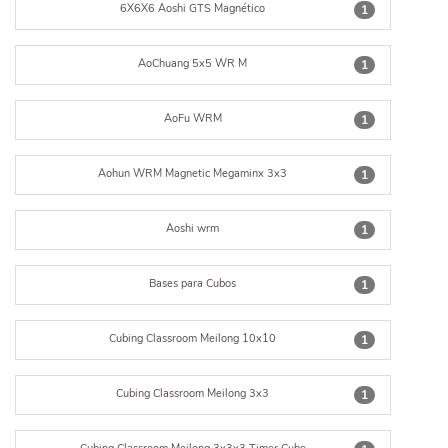
6X6X6 Aoshi GTS Magnético
1
AoChuang 5x5 WR M
1
AoFu WRM
1
Aohun WRM Magnetic Megaminx 3x3
1
Aoshi wrm
1
Bases para Cubos
1
Cubing Classroom Meilong 10x10
1
Cubing Classroom Meilong 3x3
1