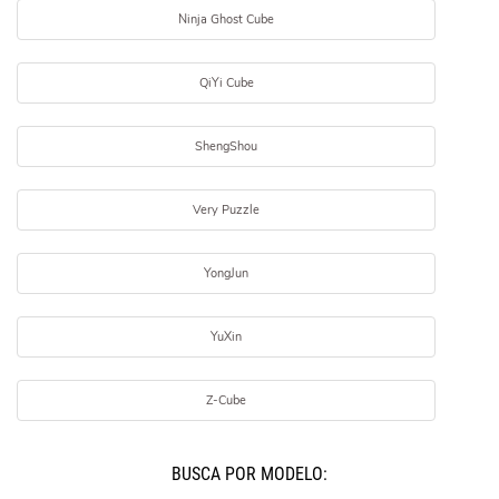
Ninja Ghost Cube
QiYi Cube
ShengShou
Very Puzzle
YongJun
YuXin
Z-Cube
BUSCÁ POR MODELO: