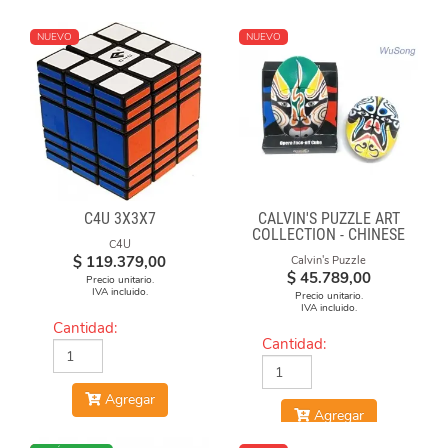
NUEVO
NUEVO
C4U 3X3X7
CALVIN'S PUZZLE ART
COLLECTION - CHINESE
C4U
OPERA FACE-OFF CUBE
$
119.379,00
Calvin's Puzzle
(GREEN & YELLOW
$
45.789,00
Precio unitario.
MASKS)
IVA incluido.
Precio unitario.
IVA incluido.
Cantidad:
Cantidad:
Agregar
Agregar