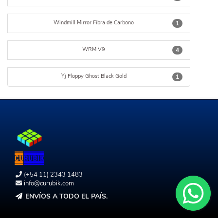
Windmill Mirror Fibra de Carbono
1
WRM V9
4
Yj Floppy Ghost Black Gold
1
(+54 11) 2343 1483
info@curubik.com
ENVÍOS A TODO EL PAÍS.