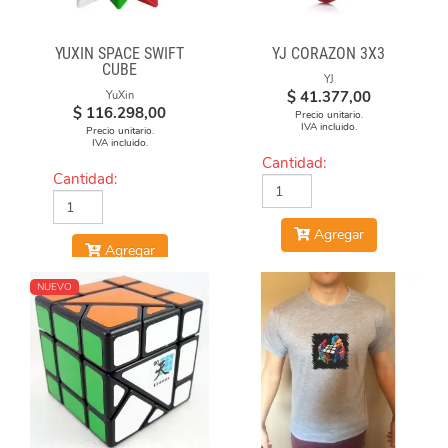
YUXIN SPACE SWIFT
YJ CORAZON 3X3
CUBE
YJ
$
41.377,00
YuXin
$
116.298,00
Precio unitario.
IVA incluido.
Precio unitario.
IVA incluido.
Cantidad:
Cantidad:
Agregar
Agregar
NUEVO