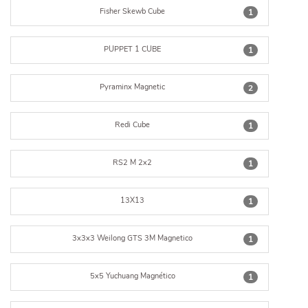
Fisher Skewb Cube
1
PUPPET 1 CUBE
1
Pyraminx Magnetic
2
Redi Cube
1
RS2 M 2x2
1
13X13
1
3x3x3 Weilong GTS 3M Magnetico
1
5x5 Yuchuang Magnético
1