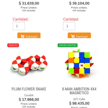
$
31.639,00
$
36.104,00
Precio unitario.
Precio unitario.
IVA incluido.
IVA incluido.
Cantidad:
Cantidad:
Agregar
Agregar
NUEVO
NUEVO
ENVÍO GRATIS!
PLUM FLOWER SNAKE
X-MAN AMBITION 4X4
MAGNETICO
Curubik
$
17.866,00
QiYi Cube
$
98.435,00
Precio unitario.
IVA incluido.
Precio unitario.