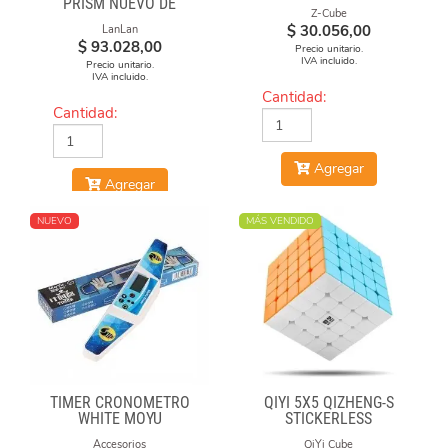
PRISM NUEVO DE
Z-Cube
LANLAN
$
30.056,00
LanLan
$
93.028,00
Precio unitario.
IVA incluido.
Precio unitario.
IVA incluido.
Cantidad:
Cantidad:
Agregar
Agregar
NUEVO
MÁS VENDIDO
TIMER CRONÓMETRO
QIYI 5X5 QIZHENG-S
WHITE MOYU
STICKERLESS
Accesorios
QiYi Cube