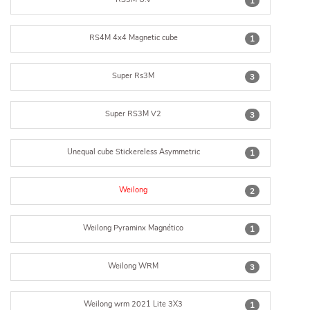
1
RS4M 4x4 Magnetic cube
1
Super Rs3M
3
Super RS3M V2
3
Unequal cube Stickereless Asymmetric
1
Weilong
2
Weilong Pyraminx Magnético
1
Weilong WRM
3
Weilong wrm 2021 Lite 3X3
1