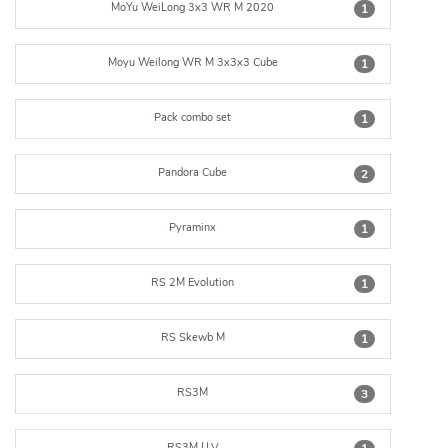
MoYu WeiLong 3x3 WR M 2020
1
Moyu Weilong WR M 3x3x3 Cube
1
Pack combo set
1
Pandora Cube
2
Pyraminx
1
RS 2M Evolution
1
RS Skewb M
1
RS3M
3
RS3M U.V