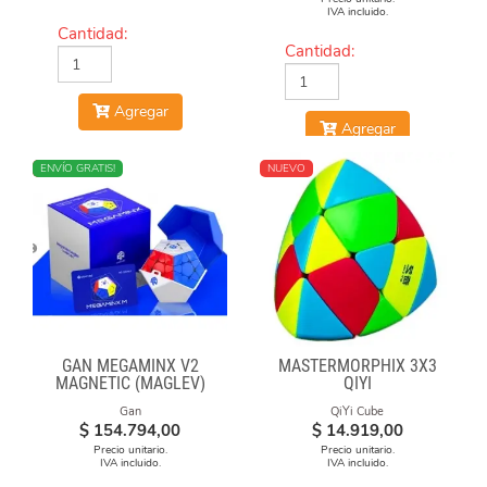
IVA incluido.
Cantidad:
Cantidad:
Agregar
Agregar
NUEVO
ENVÍO GRATIS!
NUEVO
GAN MEGAMINX V2
MASTERMORPHIX 3X3
MAGNETIC (MAGLEV)
QIYI
BLACK
Gan
QiYi Cube
$
154.794,00
$
14.919,00
Precio unitario.
Precio unitario.
IVA incluido.
IVA incluido.