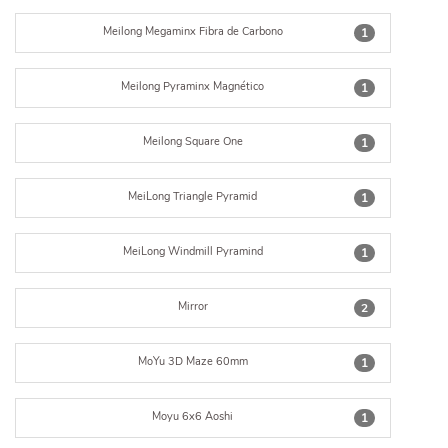
Meilong Megaminx Fibra de Carbono
1
Meilong Pyraminx Magnético
1
Meilong Square One
1
MeiLong Triangle Pyramid
1
MeiLong Windmill Pyramind
1
Mirror
2
MoYu 3D Maze 60mm
1
Moyu 6x6 Aoshi
1