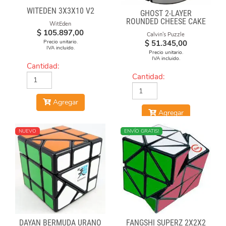
WITEDEN 3X3X10 V2
GHOST 2-LAYER
ROUNDED CHEESE CAKE
WitEden
-BLACK BODY WITH
$
105.897,00
Calvin's Puzzle
SILVER LABEL
Precio unitario.
$
51.345,00
IVA incluido.
Precio unitario.
IVA incluido.
Cantidad:
Cantidad:
Agregar
Agregar
NUEVO
NUEVO
ENVÍO GRATIS!
DAYAN BERMUDA URANO
FANGSHI SUPERZ 2X2X2