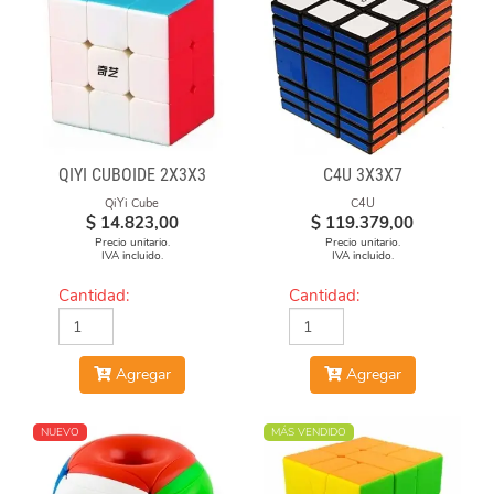
QIYI CUBOIDE 2X3X3
C4U 3X3X7
QiYi Cube
C4U
$
14.823,00
$
119.379,00
Precio unitario.
Precio unitario.
IVA incluido.
IVA incluido.
Cantidad:
Cantidad:
Agregar
Agregar
NUEVO
MÁS VENDIDO