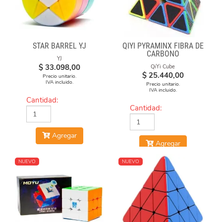
STAR BARREL YJ
QIYI PYRAMINX FIBRA DE
CARBONO
YJ
$
33.098,00
QiYi Cube
$
25.440,00
Precio unitario.
IVA incluido.
Precio unitario.
IVA incluido.
Cantidad:
Cantidad:
Agregar
Agregar
NUEVO
NUEVO