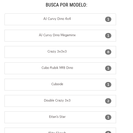
BUSCÁ POR MODELO:
AJ Curvy Dino 4x4
1
AJ Curvy Dino Megaminx
1
Crazy 3x3x3
8
Cubo Rubik Mf8 Dino
1
Cuboide
1
Double Crazy 3x3
2
Eitan's Star
1