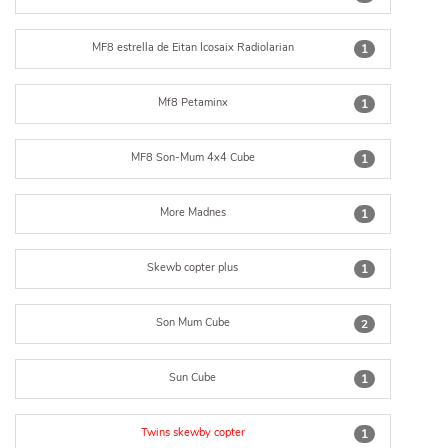
MF8 estrella de Eitan Icosaix Radiolarian
1
Mf8 Petaminx
1
MF8 Son-Mum 4x4 Cube
1
More Madnes
1
Skewb copter plus
1
Son Mum Cube
2
Sun Cube
1
Twins skewby copter
1