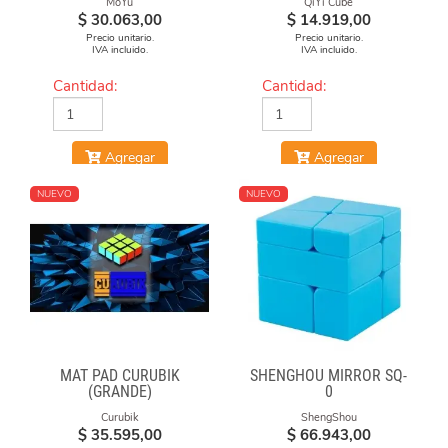
MoYu
QiYi Cube
$
30.063,00
$
14.919,00
Precio unitario.
Precio unitario.
IVA incluido.
IVA incluido.
Cantidad:
Cantidad:
Agregar
Agregar
NUEVO
NUEVO
MAT PAD CURUBIK
SHENGHOU MIRROR SQ-
(GRANDE)
0
Curubik
ShengShou
$
35.595,00
$
66.943,00