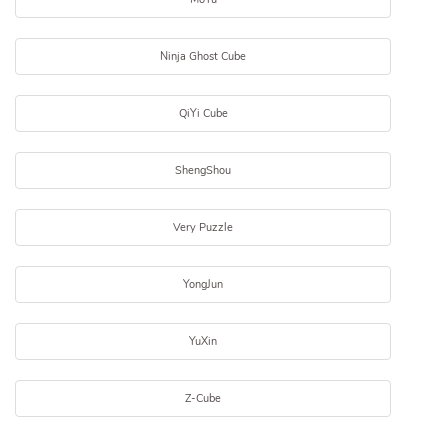
Ninja Ghost Cube
QiYi Cube
ShengShou
Very Puzzle
YongJun
YuXin
Z-Cube