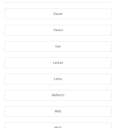
Dayan
Fanxin
Gan
LanLan
Lefun
Meffert's
MF8
MoYu