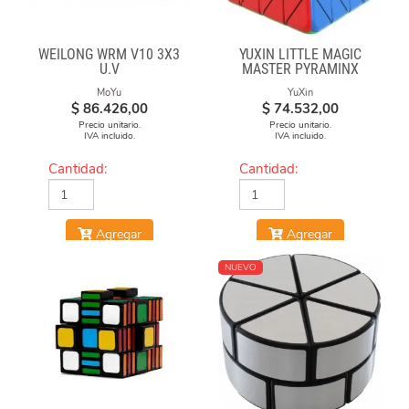
WEILONG WRM V10 3X3
YUXIN LITTLE MAGIC
U.V
MASTER PYRAMINX
MoYu
YuXin
$
86.426,00
$
74.532,00
Precio unitario.
Precio unitario.
IVA incluido.
IVA incluido.
Cantidad:
Cantidad:
Agregar
Agregar
NUEVO