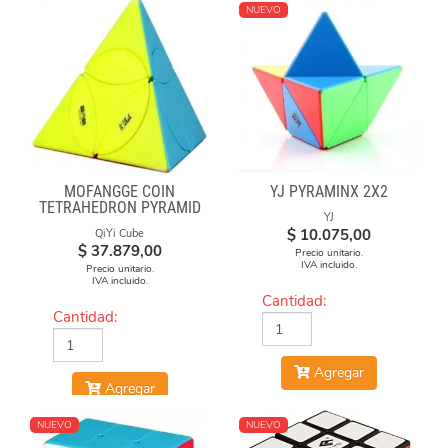
NUEVO
MOFANGGE COIN
YJ PYRAMINX 2X2
TETRAHEDRON PYRAMID
YJ
STICKERLESS
$
10.075,00
QiYi Cube
$
37.879,00
Precio unitario.
IVA incluido.
Precio unitario.
IVA incluido.
Cantidad:
Cantidad:
Agregar
Agregar
NUEVO
NUEVO