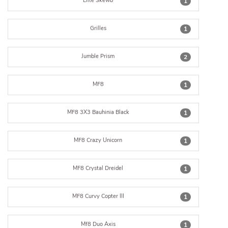
Elite Skewb
1
Grilles
1
Jumble Prism
2
MF8
1
MF8 3X3 Bauhinia Black
1
MF8 Crazy Unicorn
1
MF8 Crystal Dreidel
1
MF8 Curvy Copter III
1
Mf8 Duo Axis
1