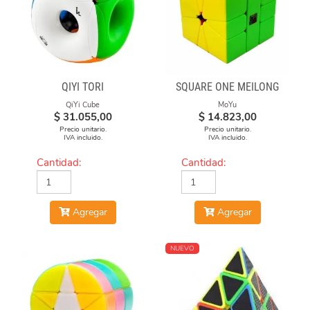
QIYI TORI
SQUARE ONE MEILONG
QiYi Cube
MoYu
$
31.055,00
$
14.823,00
Precio unitario.
Precio unitario.
IVA incluido.
IVA incluido.
Cantidad:
Cantidad:
Agregar
Agregar
NUEVO