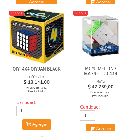
Agregar
Agregar
NUEVO
NUEVO
MOYU MEILONG
QIYI 4X4 QIYUAN BLACK
MAGNETICO 4X4
QiYi Cube
$
18.141,00
MoYu
$
47.759,00
Precio unitario.
IVA incluido.
Precio unitario.
IVA incluido.
Cantidad:
Cantidad:
Agregar
Agregar