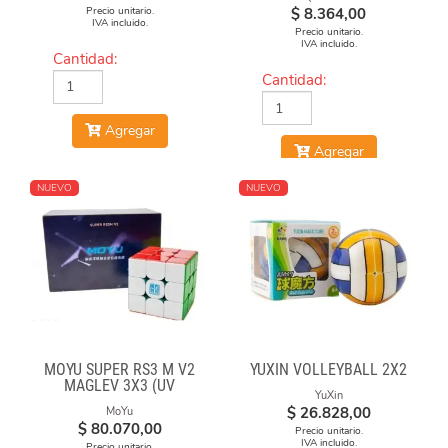
Precio unitario.
$
8.364,00
IVA incluido.
Precio unitario.
IVA incluido.
Cantidad:
Cantidad:
Agregar
Agregar
NUEVO
NUEVO
MOYU SUPER RS3 M V2
YUXIN VOLLEYBALL 2X2
MAGLEV 3X3 (UV
YuXin
COATED)
$
26.828,00
MoYu
$
80.070,00
Precio unitario.
IVA incluido.
Precio unitario.