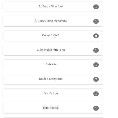
AJ Curvy Dino 4x4
1
AJ Curvy Dino Megaminx
1
Crazy 3x3x3
8
Cubo Rubik Mf8 Dino
1
Cuboide
1
Double Crazy 3x3
2
Eitan's Star
1
Elite Skewb
1