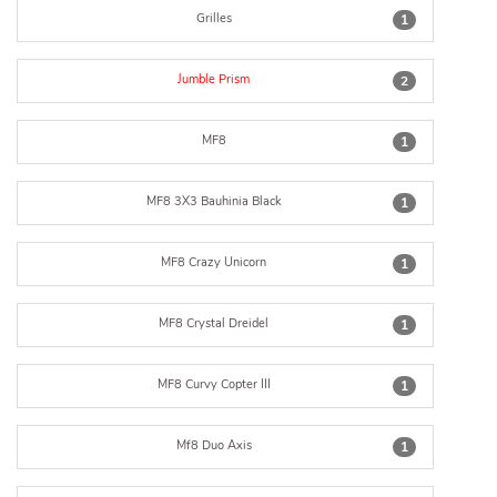
Grilles
1
Jumble Prism
2
MF8
1
MF8 3X3 Bauhinia Black
1
MF8 Crazy Unicorn
1
MF8 Crystal Dreidel
1
MF8 Curvy Copter III
1
Mf8 Duo Axis
1