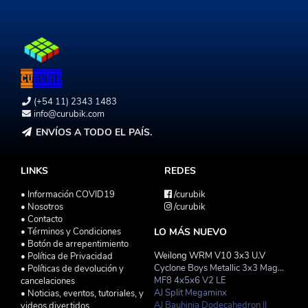
(+54 11) 2343 1483
info@curubik.com
ENVÍOS A TODO EL PAÍS.
LINKS
REDES
• Información COVID19
/curubik
• Nosotros
/curubik
• Contacto
• Términos y Condiciones
LO MÁS NUEVO
• Botón de arrepentimiento
Weilong WRM V10 3x3 U.V
• Política de Privacidad
Cyclone Boys Metallic 3x3 Magnetico Macaron
• Políticas de devolución y
MF8 4x5x6 V2 LE
cancelaciones
AJ Split Megaminx
• Noticias, eventos, tutoriales, y
AJ Bauhinia Dodecahedron II
videos divertidos