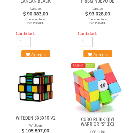
LANLAN BLACK
PRISM NUEVO DE
LANLAN
LanLan
LanLan
$
90.083,00
$
93.028,00
Precio unitario.
Precio unitario.
IVA incluido.
IVA incluido.
Cantidad:
Cantidad:
Agregar
Agregar
MÁS VENDIDO
NUEVO
WITEDEN 3X3X10 V2
CUBO RUBIK QIYI
WARRIOR "S" 3X3
WitEden
STICKERLESS
$
105.897,00
QiYi Cube