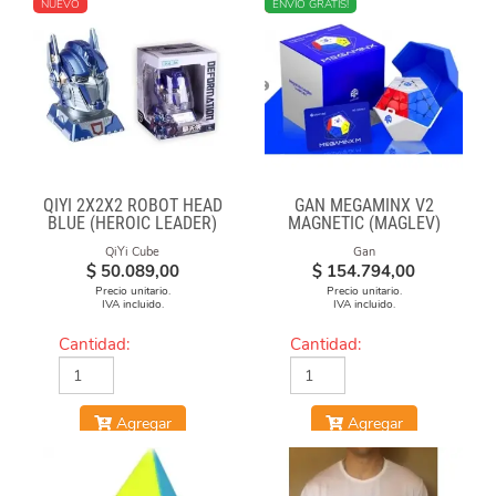
NUEVO
NUEVO
ENVÍO GRATIS!
QIYI 2X2X2 ROBOT HEAD
GAN MEGAMINX V2
BLUE (HEROIC LEADER)
MAGNETIC (MAGLEV)
BLACK
QiYi Cube
Gan
$
50.089,00
$
154.794,00
Precio unitario.
Precio unitario.
IVA incluido.
IVA incluido.
Cantidad:
Cantidad:
Agregar
Agregar