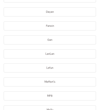
Dayan
Fanxin
Gan
LanLan
Lefun
Meffert's
MF8
MoYu