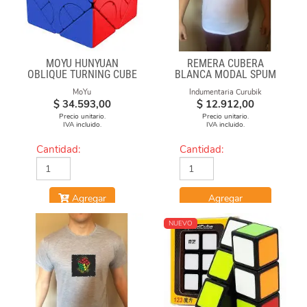
MOYU HUNYUAN
REMERA CUBERA
OBLIQUE TURNING CUBE
BLANCA MODAL SPUM
2 MIUP SKEWB
CUBO FUEGO
MoYu
Indumentaria Curubik
$
34.593,00
$
12.912,00
Precio unitario.
Precio unitario.
IVA incluido.
IVA incluido.
Cantidad:
Cantidad:
Agregar
Agregar
NUEVO