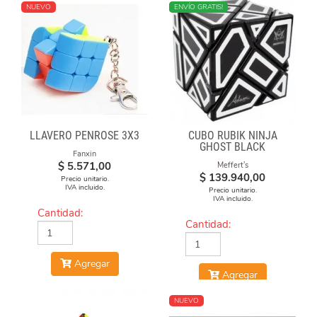
NUEVO
NUEVO
ENVÍO GRATIS!
LLAVERO PENROSE 3X3
CUBO RUBIK NINJA
GHOST BLACK
Fanxin
$
5.571,00
Meffert's
$
139.940,00
Precio unitario.
IVA incluido.
Precio unitario.
IVA incluido.
Cantidad:
Cantidad:
Agregar
Agregar
NUEVO