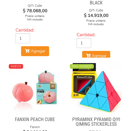
BLACK
QiYi Cube
$
78.068,00
QiYi Cube
$
14.919,00
Precio unitario.
IVA incluido.
Precio unitario.
IVA incluido.
Cantidad:
Cantidad:
Agregar
Agregar
NUEVO
MÁS VENDIDO
FANXIN PEACH CUBE
PYRAMINX PYRAMID QIYI
QIMING STICKERLESS
Fanxin