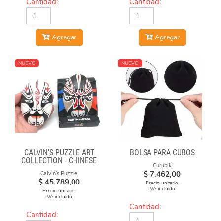
Cantidad:
Cantidad:
Agregar
Agregar
NUEVO
NUEVO
CALVIN'S PUZZLE ART
BOLSA PARA CUBOS
COLLECTION - CHINESE
Curubik
OPERA FACE-OFF CUBE
$
7.462,00
Calvin's Puzzle
(BLACK & WHITE MASKS)
$
45.789,00
Precio unitario.
IVA incluido.
Precio unitario.
IVA incluido.
Cantidad:
Cantidad: