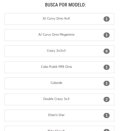
BUSCÁ POR MODELO:
AJ Curvy Dino 4x4
1
AJ Curvy Dino Megaminx
1
Crazy 3x3x3
8
Cubo Rubik Mf8 Dino
1
Cuboide
1
Double Crazy 3x3
2
Eitan's Star
1