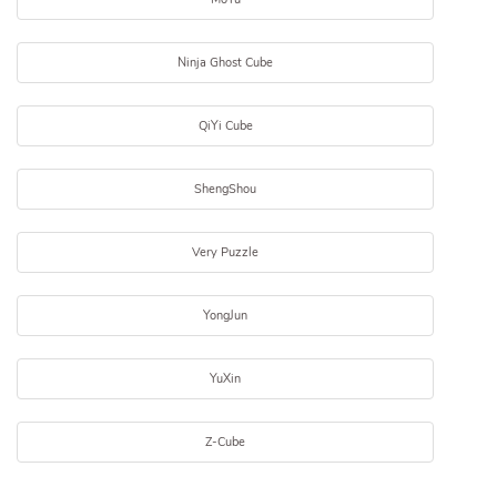
Ninja Ghost Cube
QiYi Cube
ShengShou
Very Puzzle
YongJun
YuXin
Z-Cube