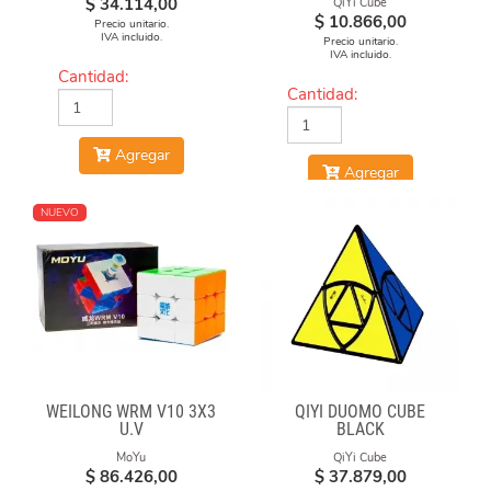
$
34.114,00
QiYi Cube
$
10.866,00
Precio unitario.
IVA incluido.
Precio unitario.
IVA incluido.
Cantidad:
Cantidad:
Agregar
Agregar
NUEVO
WEILONG WRM V10 3X3
QIYI DUOMO CUBE
U.V
BLACK
MoYu
QiYi Cube
$
86.426,00
$
37.879,00