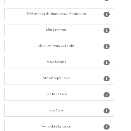
MF8 estrella de Eitan Icosaix Radiolarian
1
Mf8 Petaminx
1
MF8 Son-Mum 4x4 Cube
1
More Madnes
1
Skewb copter plus
1
Son Mum Cube
2
Sun Cube
1
Twins skewby copter
1