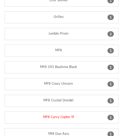
Elite Skewb
1
Grilles
1
Jumble Prism
2
MF8
1
MF8 3X3 Bauhinia Black
1
MF8 Crazy Unicorn
1
MF8 Crystal Dreidel
1
MF8 Curvy Copter III
1
Mf8 Duo Axis
1