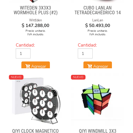
WITEDEN 3X3X3
CUBO LANLAN
WORMHOLE PLUS (#2)
TETRADECAHÉDRICO 14
FACES GEAR CUBE
WitEden
LanLan
BLACK
$
147.288,00
$
50.493,00
Precio unitario.
Precio unitario.
IVA incluido.
IVA incluido.
Cantidad:
Cantidad:
Agregar
Agregar
NUEVO
NUEVO
QIYI CLOCK MAGNÉTICO
QIYI WINDMILL 3X3