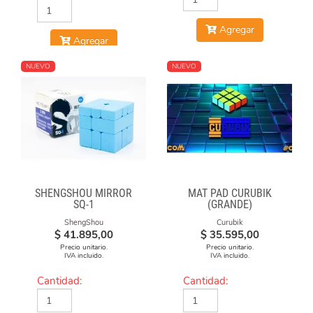
Agregar
Agregar
NUEVO
NUEVO
SHENGSHOU MIRROR
MAT PAD CURUBIK
SQ-1
(GRANDE)
ShengShou
Curubik
$
41.895,00
$
35.595,00
Precio unitario.
Precio unitario.
IVA incluido.
IVA incluido.
Cantidad:
Cantidad: