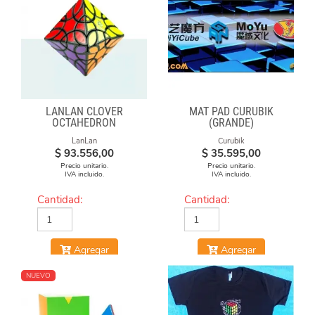
LANLAN CLOVER
MAT PAD CURUBIK
OCTAHEDRON
(GRANDE)
LanLan
Curubik
$
93.556,00
$
35.595,00
Precio unitario.
Precio unitario.
IVA incluido.
IVA incluido.
Cantidad:
Cantidad:
Agregar
Agregar
NUEVO