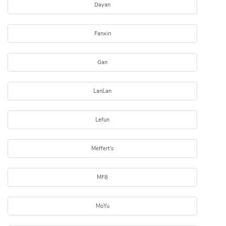
Dayan
Fanxin
Gan
LanLan
Lefun
Meffert's
MF8
MoYu