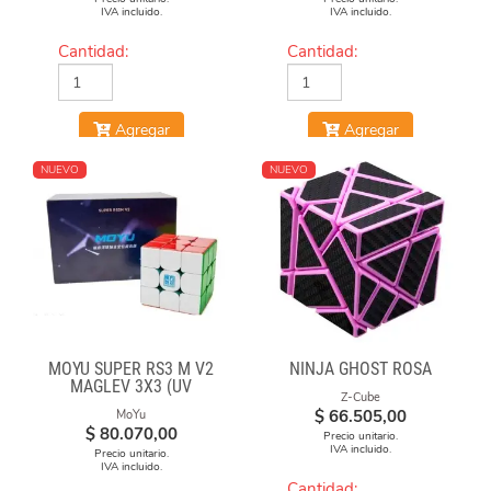
IVA incluido.
IVA incluido.
Cantidad:
Cantidad:
Agregar
Agregar
NUEVO
NUEVO
MOYU SUPER RS3 M V2
NINJA GHOST ROSA
MAGLEV 3X3 (UV
Z-Cube
COATED)
$
66.505,00
MoYu
$
80.070,00
Precio unitario.
IVA incluido.
Precio unitario.
IVA incluido.
Cantidad: