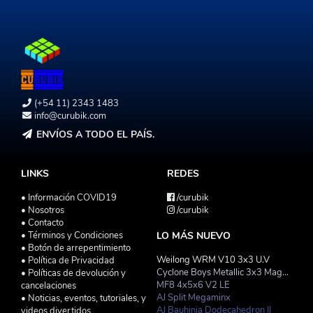
(+54 11) 2343 1483
info@curubik.com
ENVÍOS A TODO EL PAÍS.
LINKS
REDES
• Información COVID19
/curubik
• Nosotros
/curubik
• Contacto
• Términos y Condiciones
LO MÁS NUEVO
• Botón de arrepentimiento
Weilong WRM V10 3x3 U.V
• Política de Privacidad
Cyclone Boys Metallic 3x3 Magnetico Macaron
• Políticas de devolución y
MF8 4x5x6 V2 LE
cancelaciones
AJ Split Megaminx
• Noticias, eventos, tutoriales, y
AJ Bauhinia Dodecahedron II
videos divertidos