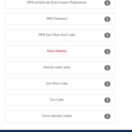
MF8 estrella de Eitan Icosaix Radiolarian
1
Mf8 Petaminx
1
MF8 Son-Mum 4x4 Cube
1
More Madnes
1
Skewb copter plus
1
Son Mum Cube
2
Sun Cube
1
Twins skewby copter
1