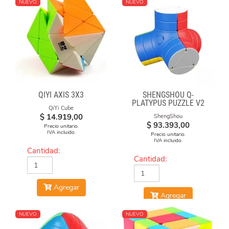
NUEVO
NUEVO
QIYI AXIS 3X3
SHENGSHOU Q-
PLATYPUS PUZZLE V2
QiYi Cube
$
14.919,00
ShengShou
$
93.393,00
Precio unitario.
IVA incluido.
Precio unitario.
IVA incluido.
Cantidad:
Cantidad:
Agregar
Agregar
NUEVO
NUEVO