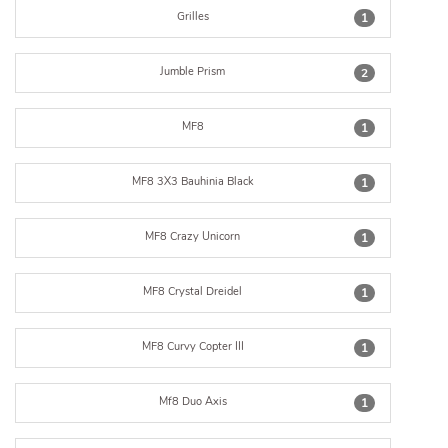
Grilles
1
Jumble Prism
2
MF8
1
MF8 3X3 Bauhinia Black
1
MF8 Crazy Unicorn
1
MF8 Crystal Dreidel
1
MF8 Curvy Copter III
1
Mf8 Duo Axis
1