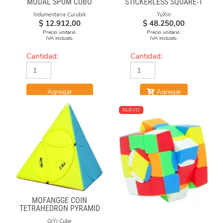
MODAL SPUM CUBO
STICKERLESS SQUARE-1
CICULO
Indumentaria Curubik
YuXin
$
12.912,00
$
48.250,00
Precio unitario.
Precio unitario.
IVA incluido.
IVA incluido.
Cantidad:
Cantidad:
Agregar
Agregar
NUEVO
MOFANGGE COIN
TETRAHEDRON PYRAMID
STICKERLESS
QiYi Cube