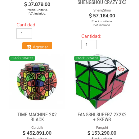
SHENGSHOU CRAZY 3X3
$
37.879,00
Precio unitario.
ShengShou
IVA incluido.
$
57.164,00
Precio unitario.
Cantidad:
IVA incluido.
Cantidad:
Agregar
Agregar
NUEVO
ENVÍO GRATIS!
NUEVO
ENVÍO GRATIS!
TIME MACHINE 2X2
FANGSHI SUPERZ 2X2X2
BLACK
+ SKEWB
Curubik
Fangshi
$
452.891,00
$
153.290,00
Precio unitario.
Precio unitario.