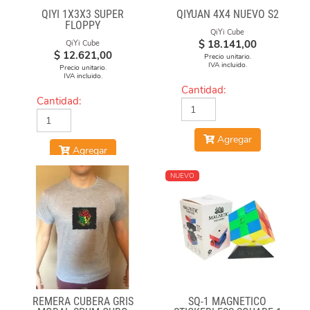
QIYI 1X3X3 SUPER
QIYUAN 4X4 NUEVO S2
FLOPPY
QiYi Cube
$
18.141,00
QiYi Cube
$
12.621,00
Precio unitario.
IVA incluido.
Precio unitario.
IVA incluido.
Cantidad:
Cantidad:
Agregar
Agregar
NUEVO
REMERA CUBERA GRIS
SQ-1 MAGNÉTICO