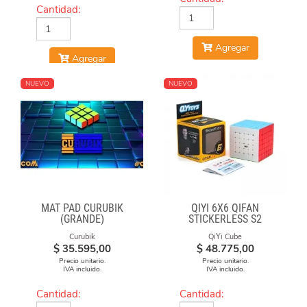
Cantidad:
Agregar
Agregar
NUEVO
NUEVO
MAT PAD CURUBIK
QIYI 6X6 QIFAN
(GRANDE)
STICKERLESS S2
Curubik
QiYi Cube
$
35.595,00
$
48.775,00
Precio unitario.
Precio unitario.
IVA incluido.
IVA incluido.
Cantidad:
Cantidad: