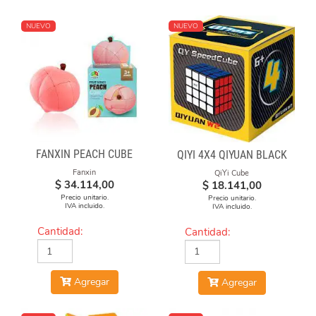
NUEVO
NUEVO
FANXIN PEACH CUBE
QIYI 4X4 QIYUAN BLACK
Fanxin
QiYi Cube
$
34.114,00
$
18.141,00
Precio unitario.
Precio unitario.
IVA incluido.
IVA incluido.
Cantidad:
Cantidad:
Agregar
Agregar