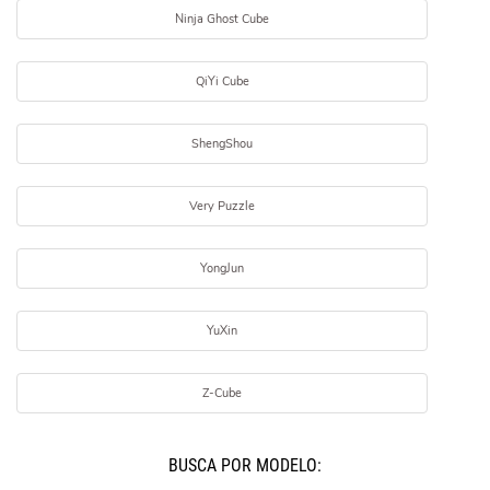
Ninja Ghost Cube
QiYi Cube
ShengShou
Very Puzzle
YongJun
YuXin
Z-Cube
BUSCÁ POR MODELO: