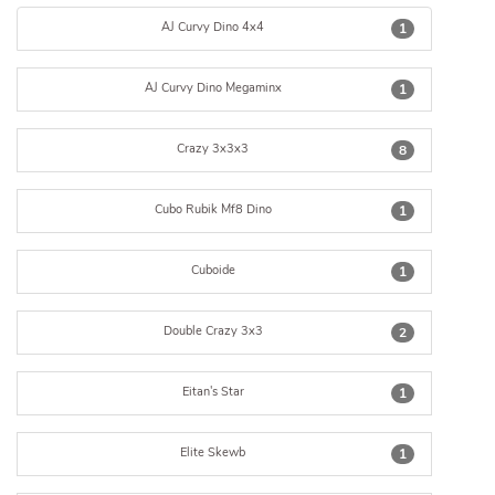
AJ Curvy Dino 4x4
1
AJ Curvy Dino Megaminx
1
Crazy 3x3x3
8
Cubo Rubik Mf8 Dino
1
Cuboide
1
Double Crazy 3x3
2
Eitan's Star
1
Elite Skewb
1