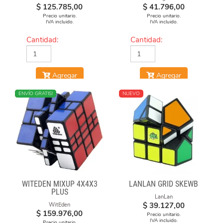
$
125.785,00
$
41.796,00
Precio unitario.
Precio unitario.
IVA incluido.
IVA incluido.
Cantidad:
Cantidad:
Agregar
Agregar
NUEVO
ENVÍO GRATIS!
NUEVO
WITEDEN MIXUP 4X4X3
LANLAN GRID SKEWB
PLUS
LanLan
$
39.127,00
WitEden
$
159.976,00
Precio unitario.
IVA incluido.
Precio unitario.