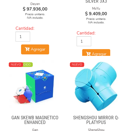
SILVER 3X3
Dayan
$
97.936,00
MoYu
$
9.409,00
Precio unitario.
IVA incluido.
Precio unitario.
IVA incluido.
Cantidad:
Cantidad:
Agregar
Agregar
MÁS VENDIDO
NUEVO
NUEVO
GAN SKEWB MAGNETICO
SHENGSHOU MIRROR Q-
ENHANCED
PLATYPUS
Gan
ShengShou