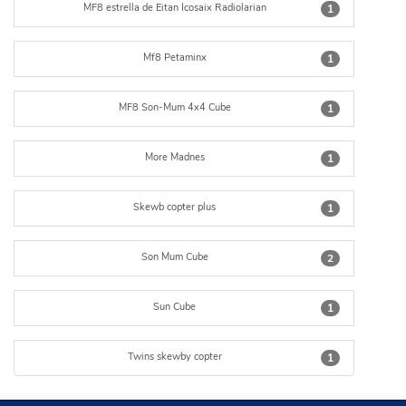
MF8 estrella de Eitan Icosaix Radiolarian
1
Mf8 Petaminx
1
MF8 Son-Mum 4x4 Cube
1
More Madnes
1
Skewb copter plus
1
Son Mum Cube
2
Sun Cube
1
Twins skewby copter
1