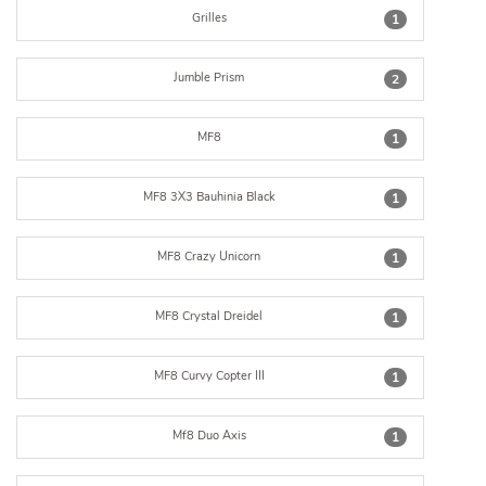
Grilles
1
Jumble Prism
2
MF8
1
MF8 3X3 Bauhinia Black
1
MF8 Crazy Unicorn
1
MF8 Crystal Dreidel
1
MF8 Curvy Copter III
1
Mf8 Duo Axis
1