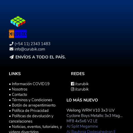
(+54 11) 2343 1483
info@curubik.com
ENVÍOS A TODO EL PAÍS.
LINKS
REDES
• Información COVID19
/curubik
• Nosotros
/curubik
• Contacto
• Términos y Condiciones
LO MÁS NUEVO
• Botón de arrepentimiento
Weilong WRM V10 3x3 U.V
• Política de Privacidad
Cyclone Boys Metallic 3x3 Magnetico Macaron
• Políticas de devolución y
MF8 4x5x6 V2 LE
cancelaciones
AJ Split Megaminx
• Noticias, eventos, tutoriales, y
AJ Bauhinia Dodecahedron II
videos divertidos