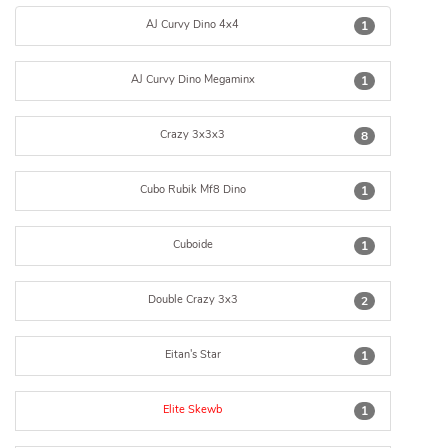
AJ Curvy Dino 4x4
1
AJ Curvy Dino Megaminx
1
Crazy 3x3x3
8
Cubo Rubik Mf8 Dino
1
Cuboide
1
Double Crazy 3x3
2
Eitan's Star
1
Elite Skewb
1