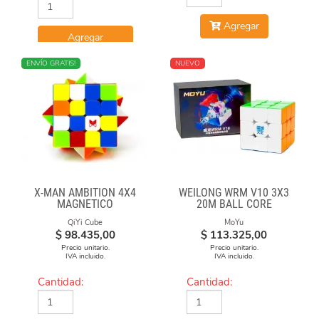
Agregar
Agregar
NUEVO
ENVÍO GRATIS!
NUEVO
X-MAN AMBITION 4X4
WEILONG WRM V10 3X3
MAGNETICO
20M BALL CORE
MAGLEV UV
QiYi Cube
MoYu
$
98.435,00
$
113.325,00
Precio unitario.
Precio unitario.
IVA incluido.
IVA incluido.
Cantidad:
Cantidad: