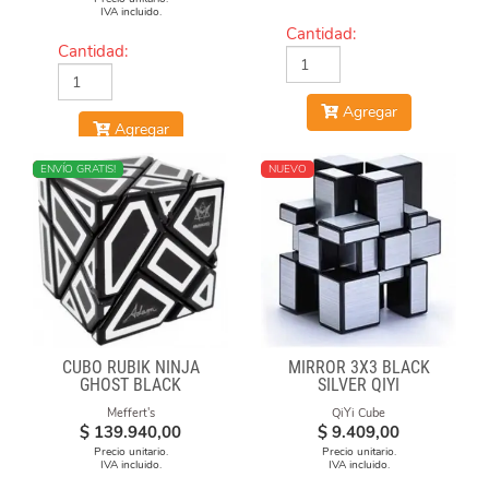
IVA incluido.
Cantidad:
Cantidad:
Agregar
Agregar
NUEVO
ENVÍO GRATIS!
NUEVO
CUBO RUBIK NINJA
MIRROR 3X3 BLACK
GHOST BLACK
SILVER QIYI
Meffert's
QiYi Cube
$
139.940,00
$
9.409,00
Precio unitario.
Precio unitario.
IVA incluido.
IVA incluido.