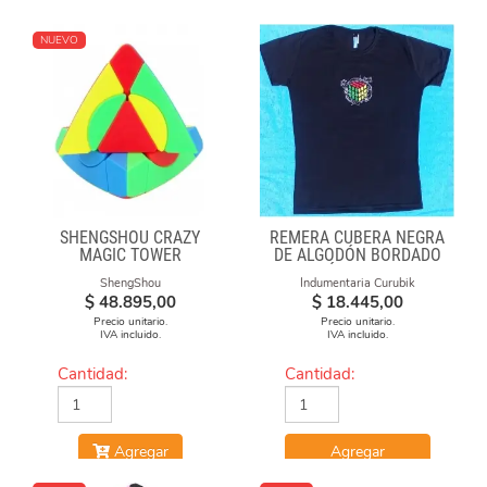
NUEVO
SHENGSHOU CRAZY
REMERA CUBERA NEGRA
MAGIC TOWER
DE ALGODÓN BORDADO
"FÓRMULAS"
ShengShou
Indumentaria Curubik
$
48.895,00
$
18.445,00
Precio unitario.
Precio unitario.
IVA incluido.
IVA incluido.
Cantidad:
Cantidad:
Agregar
Agregar