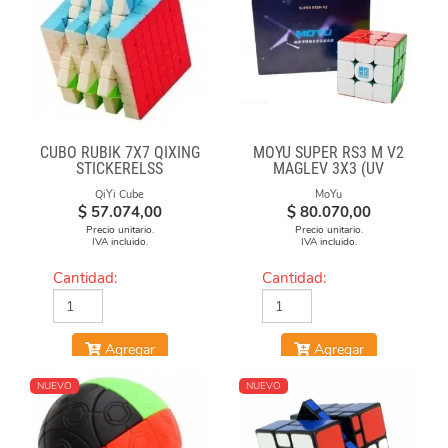
CUBO RUBIK 7X7 QIXING
MOYU SUPER RS3 M V2
STICKERELSS
MAGLEV 3X3 (UV
COATED)
QiYi Cube
MoYu
$
57.074,00
$
80.070,00
Precio unitario.
Precio unitario.
IVA incluido.
IVA incluido.
Cantidad:
Cantidad:
Agregar
Agregar
NUEVO
NUEVO