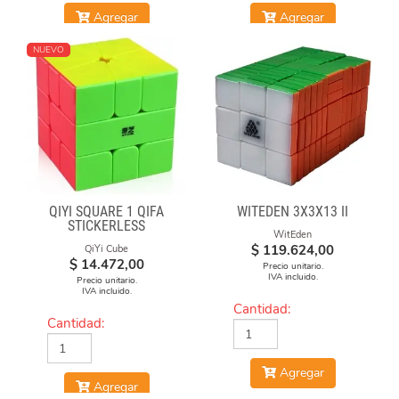
Agregar
Agregar
NUEVO
QIYI SQUARE 1 QIFA
WITEDEN 3X3X13 II
STICKERLESS
WitEden
$
119.624,00
QiYi Cube
$
14.472,00
Precio unitario.
IVA incluido.
Precio unitario.
IVA incluido.
Cantidad:
Cantidad:
Agregar
Agregar