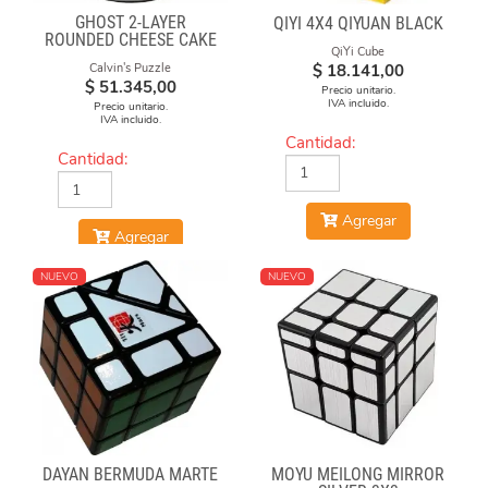
GHOST 2-LAYER
QIYI 4X4 QIYUAN BLACK
ROUNDED CHEESE CAKE
QiYi Cube
-BLACK BODY WITH
$
18.141,00
Calvin's Puzzle
SILVER LABEL
$
51.345,00
Precio unitario.
IVA incluido.
Precio unitario.
IVA incluido.
Cantidad:
Cantidad:
Agregar
Agregar
NUEVO
NUEVO
DAYAN BERMUDA MARTE
MOYU MEILONG MIRROR