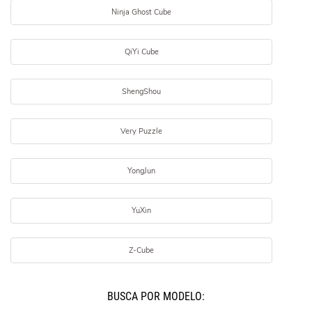
Ninja Ghost Cube
QiYi Cube
ShengShou
Very Puzzle
YongJun
YuXin
Z-Cube
BUSCÁ POR MODELO: