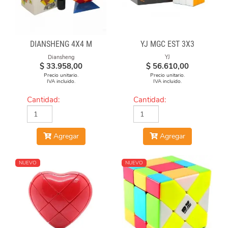
DIANSHENG 4X4 M
YJ MGC EST 3X3
Diansheng
YJ
$
33.958,00
$
56.610,00
Precio unitario.
Precio unitario.
IVA incluido.
IVA incluido.
Cantidad:
Cantidad:
Agregar
Agregar
NUEVO
NUEVO