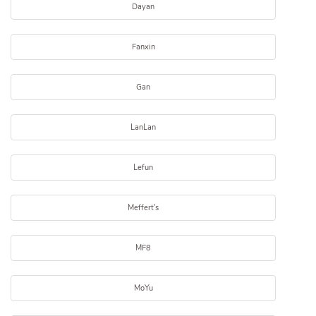
Dayan
Fanxin
Gan
LanLan
Lefun
Meffert's
MF8
MoYu