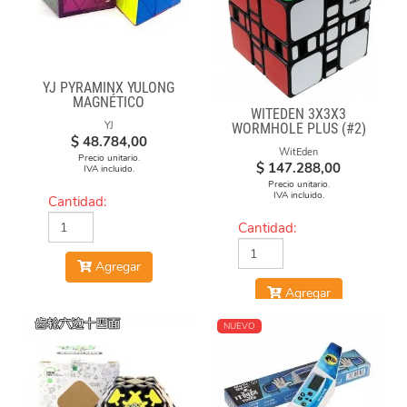
YJ PYRAMINX YULONG
MAGNÉTICO
WITEDEN 3X3X3
YJ
WORMHOLE PLUS (#2)
$
48.784,00
WitEden
Precio unitario.
$
147.288,00
IVA incluido.
Precio unitario.
IVA incluido.
Cantidad:
Cantidad:
Agregar
Agregar
NUEVO