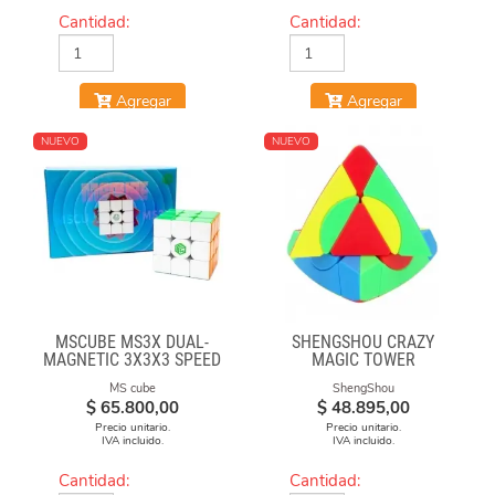
Cantidad:
Cantidad:
Agregar
Agregar
NUEVO
NUEVO
MSCUBE MS3X DUAL-
SHENGSHOU CRAZY
MAGNETIC 3X3X3 SPEED
MAGIC TOWER
CUBE STICKERLESS
MS cube
ShengShou
$
65.800,00
$
48.895,00
Precio unitario.
Precio unitario.
IVA incluido.
IVA incluido.
Cantidad:
Cantidad: