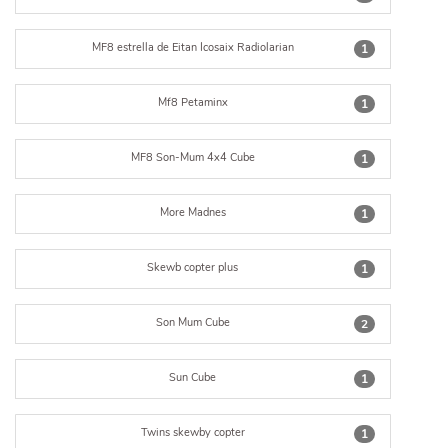
MF8 estrella de Eitan Icosaix Radiolarian
1
Mf8 Petaminx
1
MF8 Son-Mum 4x4 Cube
1
More Madnes
1
Skewb copter plus
1
Son Mum Cube
2
Sun Cube
1
Twins skewby copter
1