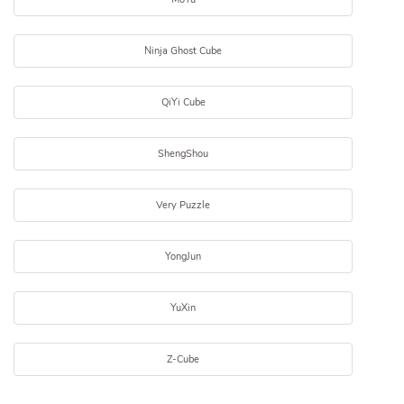
Ninja Ghost Cube
QiYi Cube
ShengShou
Very Puzzle
YongJun
YuXin
Z-Cube