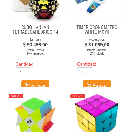
CUBO LANLAN
TIMER CRONÓMETRO
TETRADECAHÉDRICO 14
WHITE MOYU
FACES GEAR CUBE
LanLan
Accesorios
BLACK
$
50.493,00
$
31.639,00
Precio unitario.
Precio unitario.
IVA incluido.
IVA incluido.
Cantidad:
Cantidad:
Agregar
Agregar
NUEVO
NUEVO