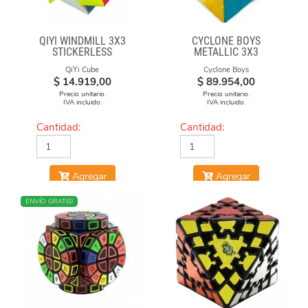
QIYI WINDMILL 3X3
CYCLONE BOYS
STICKERLESS
METALLIC 3X3
MAGNETICO MACARON
QiYi Cube
Cyclone Boys
$
14.919,00
$
89.954,00
Precio unitario.
Precio unitario.
IVA incluido.
IVA incluido.
Cantidad:
Cantidad:
Agregar
Agregar
NUEVO
ENVÍO GRATIS!