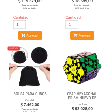
$
119.379,00
$
18.589,00
Precio unitario.
Precio unitario.
IVA incluido.
IVA incluido.
Cantidad:
Cantidad:
Agregar
Agregar
NUEVO
BOLSA PARA CUBOS
GEAR HEXAGONAL
PRISM NUEVO DE
Curubik
LANLAN
$
7.462,00
LanLan
$
93.028,00
Precio unitario.