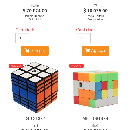
YuXin
YJ
$
70.624,00
$
10.075,00
Precio unitario.
Precio unitario.
IVA incluido.
IVA incluido.
Cantidad:
Cantidad:
Agregar
Agregar
NUEVO
NUEVO
C4U 3X3X7
MEILONG 4X4
C4U
MoYu