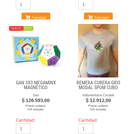
Agregar
Agregar
MÁS VENDIDO
NUEVO
GAN 3X3 MEGAMINX
REMERA CUBERA GRIS
MAGNÉTICO
MODAL SPUM CUBO
ESFUMADO
Gan
Indumentaria Curubik
$
126.593,00
$
12.912,00
Precio unitario.
Precio unitario.
IVA incluido.
IVA incluido.
Cantidad:
Cantidad: