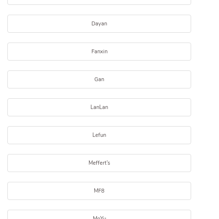
Dayan
Fanxin
Gan
LanLan
Lefun
Meffert's
MF8
MoYu