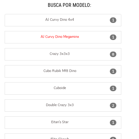
BUSCÁ POR MODELO:
AJ Curvy Dino 4x4
1
AJ Curvy Dino Megaminx
1
Crazy 3x3x3
8
Cubo Rubik Mf8 Dino
1
Cuboide
1
Double Crazy 3x3
2
Eitan's Star
1