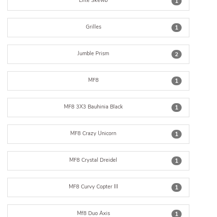
Elite Skewb
1
Grilles
1
Jumble Prism
2
MF8
1
MF8 3X3 Bauhinia Black
1
MF8 Crazy Unicorn
1
MF8 Crystal Dreidel
1
MF8 Curvy Copter III
1
Mf8 Duo Axis
1