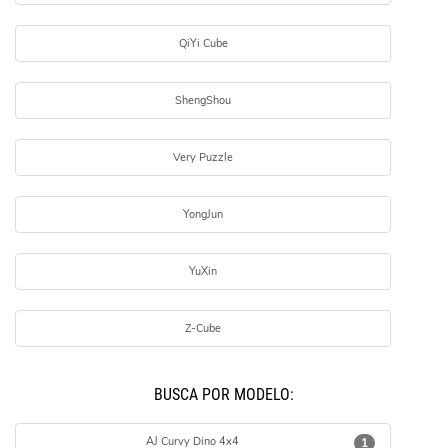
QiYi Cube
ShengShou
Very Puzzle
YongJun
YuXin
Z-Cube
BUSCÁ POR MODELO:
AJ Curvy Dino 4x4
1