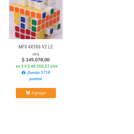
MF8 4X5X6 V2 LE
MF8
$
145.078,00
en 3 X $ 48.359,33 s/int
¡Sumás 3719
puntos!
Agregar