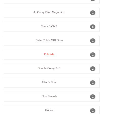
AJ Curvy Dino Megaminx
1
Crazy 3x3x3
8
Cubo Rubik Mf8 Dino
1
Cuboide
1
Double Crazy 3x3
2
Eitan's Star
1
Elite Skewb
1
Grilles
1