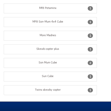
Mf8 Petaminx
1
MF8 Son-Mum 4x4 Cube
1
More Madnes
1
Skewb copter plus
1
Son Mum Cube
2
Sun Cube
1
Twins skewby copter
1