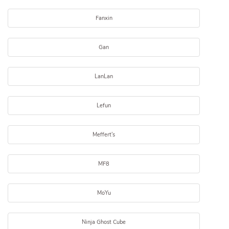
Fanxin
Gan
LanLan
Lefun
Meffert's
MF8
MoYu
Ninja Ghost Cube