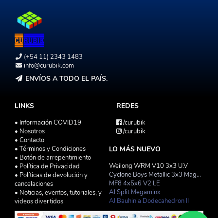
(+54 11) 2343 1483
info@curubik.com
ENVÍOS A TODO EL PAÍS.
LINKS
REDES
• Información COVID19
/curubik
• Nosotros
/curubik
• Contacto
• Términos y Condiciones
LO MÁS NUEVO
• Botón de arrepentimiento
Weilong WRM V10 3x3 U.V
• Política de Privacidad
Cyclone Boys Metallic 3x3 Magnetico Macaron
• Políticas de devolución y
MF8 4x5x6 V2 LE
cancelaciones
AJ Split Megaminx
• Noticias, eventos, tutoriales, y
AJ Bauhinia Dodecahedron II
videos divertidos