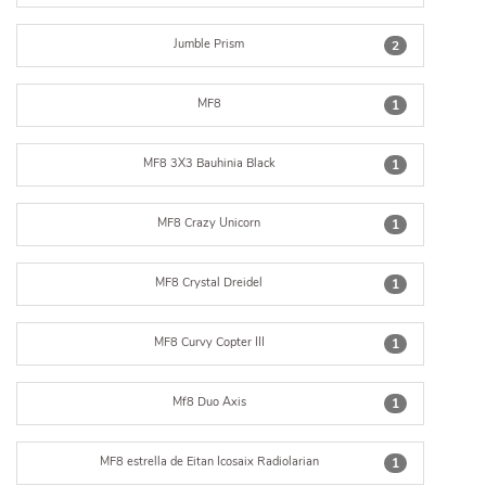
Jumble Prism
2
MF8
1
MF8 3X3 Bauhinia Black
1
MF8 Crazy Unicorn
1
MF8 Crystal Dreidel
1
MF8 Curvy Copter III
1
Mf8 Duo Axis
1
MF8 estrella de Eitan Icosaix Radiolarian
1