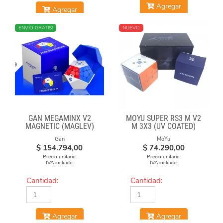
Agregar
Agregar
NUEVO
ENVÍO GRATIS!
NUEVO
GAN MEGAMINX V2
MOYU SUPER RS3 M V2
MAGNETIC (MAGLEV)
M 3X3 (UV COATED)
BLACK
Gan
MoYu
$
154.794,00
$
74.290,00
Precio unitario.
Precio unitario.
IVA incluido.
IVA incluido.
Cantidad:
Cantidad:
Agregar
Agregar