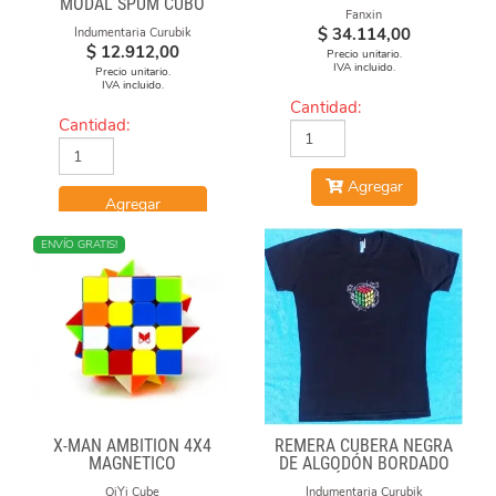
MODAL SPUM CUBO
Fanxin
GIRADO
$
34.114,00
Indumentaria Curubik
$
12.912,00
Precio unitario.
IVA incluido.
Precio unitario.
IVA incluido.
Cantidad:
Cantidad:
Agregar
Agregar
NUEVO
ENVÍO GRATIS!
X-MAN AMBITION 4X4
REMERA CUBERA NEGRA
MAGNETICO
DE ALGODÓN BORDADO
"FÓRMULAS"
QiYi Cube
Indumentaria Curubik