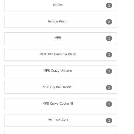
Grilles
1
Jumble Prism
2
MF8
1
MF8 3X3 Bauhinia Black
1
MF8 Crazy Unicorn
1
MF8 Crystal Dreidel
1
MF8 Curvy Copter III
1
Mf8 Duo Axis
1