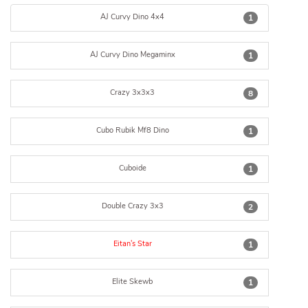
AJ Curvy Dino 4x4
1
AJ Curvy Dino Megaminx
1
Crazy 3x3x3
8
Cubo Rubik Mf8 Dino
1
Cuboide
1
Double Crazy 3x3
2
Eitan's Star
1
Elite Skewb
1