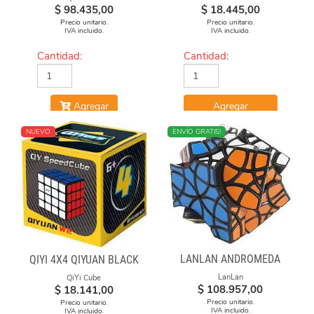
$
98.435,00
$
18.445,00
Precio unitario.
Precio unitario.
IVA incluido.
IVA incluido.
Cantidad:
Cantidad:
Agregar
Agregar
NUEVO
NUEVO
ENVÍO GRATIS!
LANLAN ANDROMEDA
QIYI 4X4 QIYUAN BLACK
LanLan
QiYi Cube
$
108.957,00
$
18.141,00
Precio unitario.
Precio unitario.
IVA incluido.
IVA incluido.