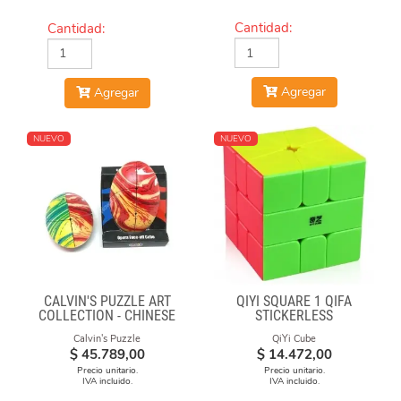
Cantidad:
Cantidad:
Agregar
Agregar
NUEVO
NUEVO
CALVIN'S PUZZLE ART
QIYI SQUARE 1 QIFA
COLLECTION - CHINESE
STICKERLESS
OPERA FACE-OFF CUBE
Calvin's Puzzle
QiYi Cube
(MOLTEN LAVA)
$
45.789,00
$
14.472,00
Precio unitario.
Precio unitario.
IVA incluido.
IVA incluido.