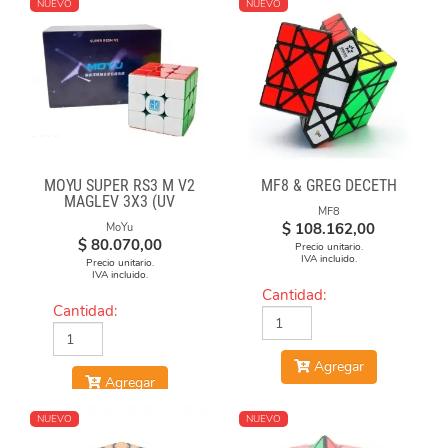
NUEVO
NUEVO
MOYU SUPER RS3 M V2
MF8 & GREG DECETH
MAGLEV 3X3 (UV
MF8
COATED)
$
108.162,00
MoYu
$
80.070,00
Precio unitario.
IVA incluido.
Precio unitario.
IVA incluido.
Cantidad:
Cantidad:
Agregar
Agregar
NUEVO
NUEVO