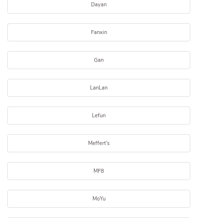
Dayan
Fanxin
Gan
LanLan
Lefun
Meffert's
MF8
MoYu