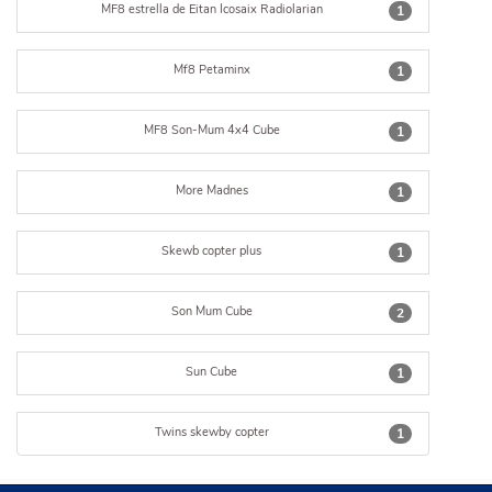
MF8 estrella de Eitan Icosaix Radiolarian
1
Mf8 Petaminx
1
MF8 Son-Mum 4x4 Cube
1
More Madnes
1
Skewb copter plus
1
Son Mum Cube
2
Sun Cube
1
Twins skewby copter
1