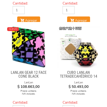
Cantidad:
Cantidad:
Agregar
Agregar
NUEVO
LANLAN GEAR 12 FACE
CUBO LANLAN
CONE BLACK
TETRADECAHÉDRICO 14
FACES GEAR CUBE
LanLan
LanLan
BLACK
$
108.663,00
$
50.493,00
Precio unitario.
Precio unitario.
IVA incluido.
IVA incluido.
Cantidad:
Cantidad: