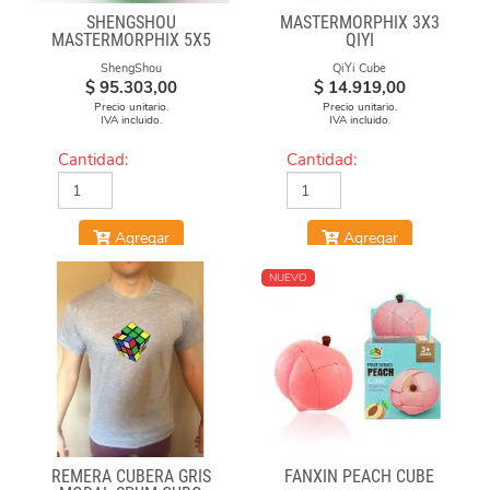
SHENGSHOU
MASTERMORPHIX 3X3
MASTERMORPHIX 5X5
QIYI
STICKERLESS
ShengShou
QiYi Cube
$
95.303,00
$
14.919,00
Precio unitario.
Precio unitario.
IVA incluido.
IVA incluido.
Cantidad:
Cantidad:
Agregar
Agregar
NUEVO
REMERA CUBERA GRIS
FANXIN PEACH CUBE