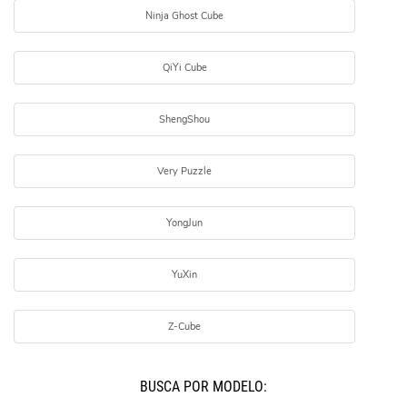
Ninja Ghost Cube
QiYi Cube
ShengShou
Very Puzzle
YongJun
YuXin
Z-Cube
BUSCÁ POR MODELO: