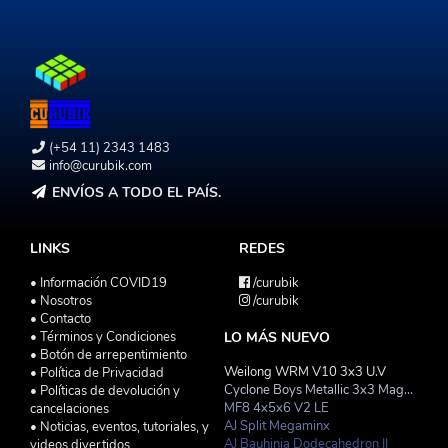
(+54 11) 2343 1483
info@curubik.com
ENVÍOS A TODO EL PAÍS.
LINKS
REDES
• Información COVID19
/curubik
• Nosotros
/curubik
• Contacto
• Términos y Condiciones
LO MÁS NUEVO
• Botón de arrepentimiento
Weilong WRM V10 3x3 U.V
• Política de Privacidad
Cyclone Boys Metallic 3x3 Magnetico Macaron
• Políticas de devolución y
MF8 4x5x6 V2 LE
cancelaciones
AJ Split Megaminx
• Noticias, eventos, tutoriales, y
AJ Bauhinia Dodecahedron II
videos divertidos