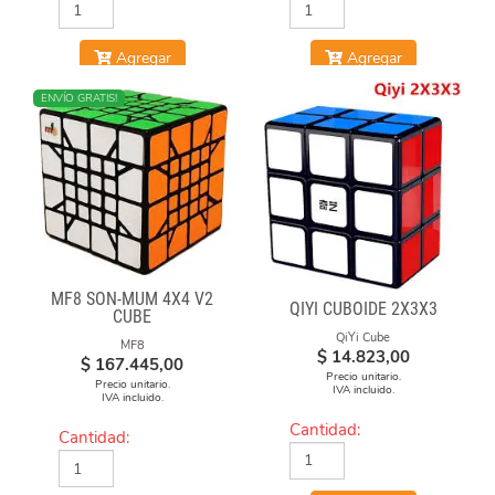
Agregar
Agregar
ENVÍO GRATIS!
MF8 SON-MUM 4X4 V2
QIYI CUBOIDE 2X3X3
CUBE
QiYi Cube
MF8
$
14.823,00
$
167.445,00
Precio unitario.
Precio unitario.
IVA incluido.
IVA incluido.
Cantidad:
Cantidad: