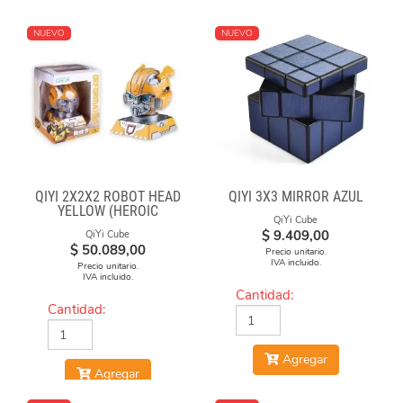
NUEVO
NUEVO
QIYI 2X2X2 ROBOT HEAD
QIYI 3X3 MIRROR AZUL
YELLOW (HEROIC
QiYi Cube
LEADER)
$
9.409,00
QiYi Cube
$
50.089,00
Precio unitario.
IVA incluido.
Precio unitario.
IVA incluido.
Cantidad:
Cantidad:
Agregar
Agregar