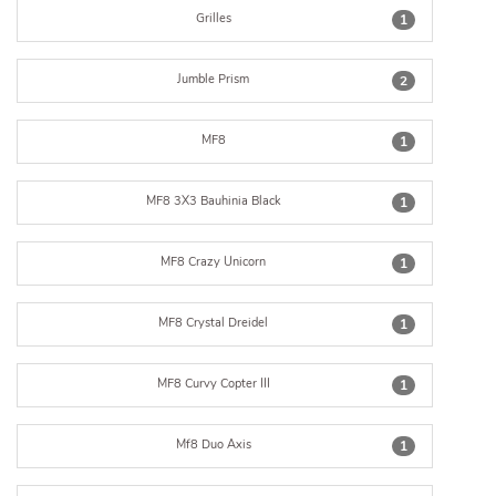
Grilles
1
Jumble Prism
2
MF8
1
MF8 3X3 Bauhinia Black
1
MF8 Crazy Unicorn
1
MF8 Crystal Dreidel
1
MF8 Curvy Copter III
1
Mf8 Duo Axis
1