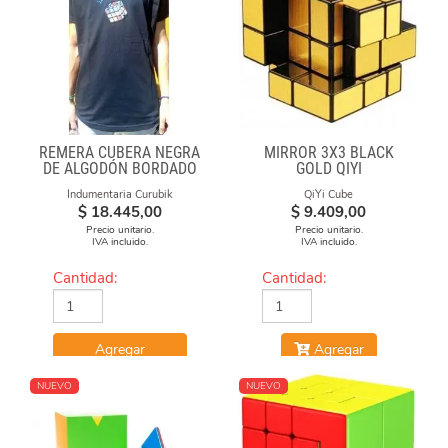
REMERA CUBERA NEGRA
MIRROR 3X3 BLACK
DE ALGODÓN BORDADO
GOLD QIYI
100% CUBERO
Indumentaria Curubik
QiYi Cube
$
18.445,00
$
9.409,00
Precio unitario.
Precio unitario.
IVA incluido.
IVA incluido.
Cantidad:
Cantidad:
Agregar
Agregar
NUEVO
NUEVO