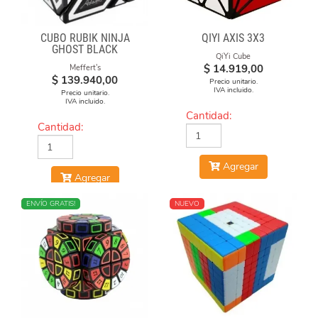
CUBO RUBIK NINJA
QIYI AXIS 3X3
GHOST BLACK
QiYi Cube
$
14.919,00
Meffert's
$
139.940,00
Precio unitario.
IVA incluido.
Precio unitario.
IVA incluido.
Cantidad:
Cantidad:
Agregar
Agregar
NUEVO
ENVÍO GRATIS!
NUEVO