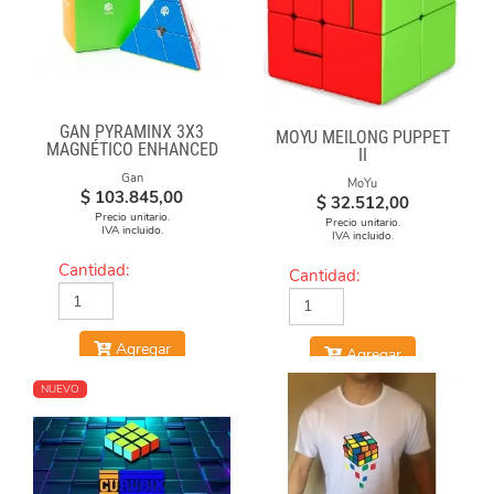
GAN PYRAMINX 3X3
MOYU MEILONG PUPPET
MAGNÉTICO ENHANCED
II
Gan
MoYu
$
103.845,00
$
32.512,00
Precio unitario.
Precio unitario.
IVA incluido.
IVA incluido.
Cantidad:
Cantidad:
Agregar
Agregar
NUEVO