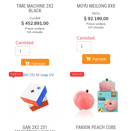
TIME MACHINE 2X2
MOYU MEILONG 8X8
BLACK
MoYu
$
92.190,00
Curubik
$
452.891,00
Precio unitario.
IVA incluido.
Precio unitario.
IVA incluido.
Cantidad:
Cantidad:
Agregar
Agregar
NUEVO
NUEVO
GAN 2X2 251
FANXIN PEACH CUBE