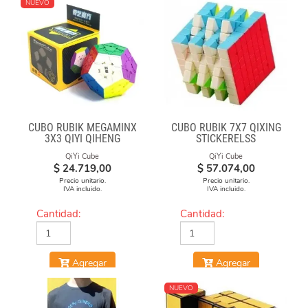
NUEVO
CUBO RUBIK MEGAMINX
CUBO RUBIK 7X7 QIXING
3X3 QIYI QIHENG
STICKERELSS
QiYi Cube
QiYi Cube
$
24.719,00
$
57.074,00
Precio unitario.
Precio unitario.
IVA incluido.
IVA incluido.
Cantidad:
Cantidad:
Agregar
Agregar
NUEVO