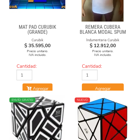
MAT PAD CURUBIK
REMERA CUBERA
(GRANDE)
BLANCA MODAL SPUM
CUBOS CAE
Curubik
Indumentaria Curubik
$
35.595,00
$
12.912,00
Precio unitario.
Precio unitario.
IVA incluido.
IVA incluido.
Cantidad:
Cantidad:
Agregar
Agregar
NUEVO
ENVÍO GRATIS!
NUEVO