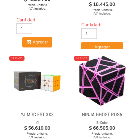
ALGODÓN ESTAMPADA
$
18.445,00
Precio unitario.
IVA incluido.
Precio unitario.
IVA incluido.
Cantidad:
Cantidad:
Agregar
Agregar
NUEVO
NUEVO
YJ MGC EST 3X3
NINJA GHOST ROSA
YJ
Z-Cube
$
56.610,00
$
66.505,00
Precio unitario.
Precio unitario.
IVA incluido.
IVA incluido.