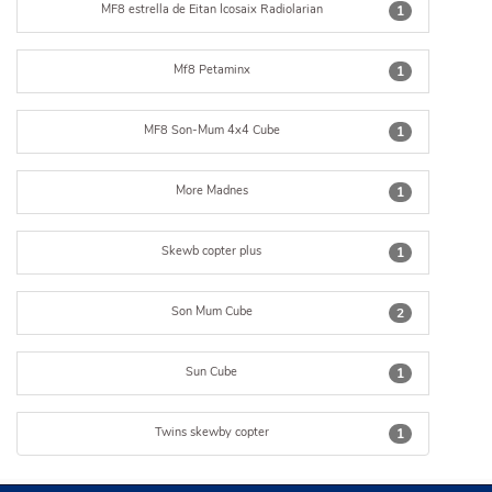
MF8 estrella de Eitan Icosaix Radiolarian
1
Mf8 Petaminx
1
MF8 Son-Mum 4x4 Cube
1
More Madnes
1
Skewb copter plus
1
Son Mum Cube
2
Sun Cube
1
Twins skewby copter
1