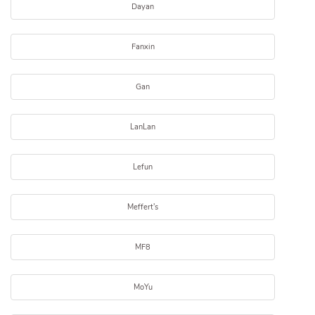
Dayan
Fanxin
Gan
LanLan
Lefun
Meffert's
MF8
MoYu