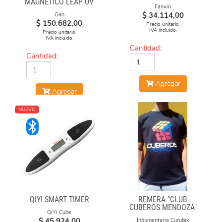
MAGNÉTICO LEAP UV
Fanxin
$
34.114,00
Gan
$
150.682,00
Precio unitario.
IVA incluido.
Precio unitario.
IVA incluido.
Cantidad:
Cantidad:
Agregar
Agregar
NUEVO
QIYI SMART TIMER
REMERA "CLUB
CUBEROS MENDOZA"
QiYi Cube
2020-21 NEGRA DE
$
45.924,00
Indumentaria Curubik