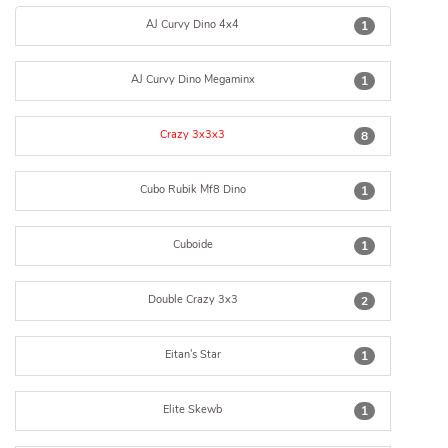
AJ Curvy Dino 4x4
1
AJ Curvy Dino Megaminx
1
Crazy 3x3x3
8
Cubo Rubik Mf8 Dino
1
Cuboide
1
Double Crazy 3x3
2
Eitan's Star
1
Elite Skewb
1