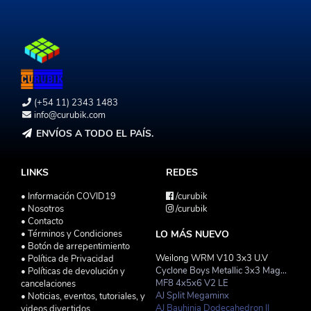
(+54 11) 2343 1483
info@curubik.com
ENVÍOS A TODO EL PAÍS.
LINKS
REDES
• Información COVID19
/curubik
• Nosotros
/curubik
• Contacto
• Términos y Condiciones
LO MÁS NUEVO
• Botón de arrepentimiento
Weilong WRM V10 3x3 U.V
• Política de Privacidad
Cyclone Boys Metallic 3x3 Magnetico Macaron
• Políticas de devolución y
MF8 4x5x6 V2 LE
cancelaciones
AJ Split Megaminx
• Noticias, eventos, tutoriales, y
AJ Bauhinia Dodecahedron II
videos divertidos