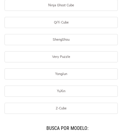
Ninja Ghost Cube
QiYi Cube
ShengShou
Very Puzzle
YongJun
YuXin
Z-Cube
BUSCÁ POR MODELO: