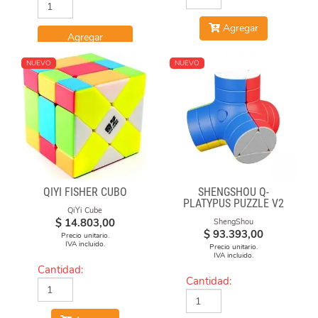
Agregar
Agregar
NUEVO
NUEVO
QIYI FISHER CUBO
SHENGSHOU Q-
PLATYPUS PUZZLE V2
QiYi Cube
$
14.803,00
ShengShou
$
93.393,00
Precio unitario.
IVA incluido.
Precio unitario.
IVA incluido.
Cantidad:
Cantidad: