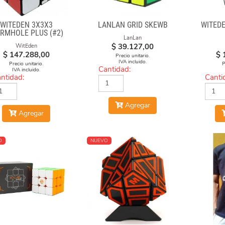
WITEDEN 3X3X3
LANLAN GRID SKEWB
WITED
RMHOLE PLUS (#2)
LanLan
$
39.127,00
WitEden
$
147.288,00
$
Precio unitario.
IVA incluido.
Precio unitario.
P
Cantidad:
IVA incluido.
ntidad:
Canti
Agregar
Agregar
O
NUEVO