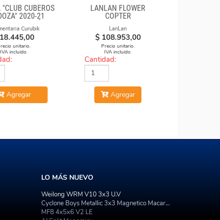
 "CLUB CUBEROS
LANLAN FLOWER
OZA" 2020-21
COPTER
A DE ALGODÓN
mentaria Curubik
LanLan
STAMPADA
18.445,00
$
108.953,00
recio unitario.
Precio unitario.
IVA incluido.
IVA incluido.
dad:
Cantidad:
Agregar
Agregar
LO MÁS NUEVO
Weilong WRM V10 3x3 U.V
Cyclone Boys Metallic 3x3 Magnetico Macaron
MF8 4x5x6 V2 LE