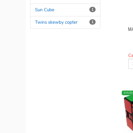
Sun Cube
1
Twins skewby copter
1
MA
Ca
ENVÍO