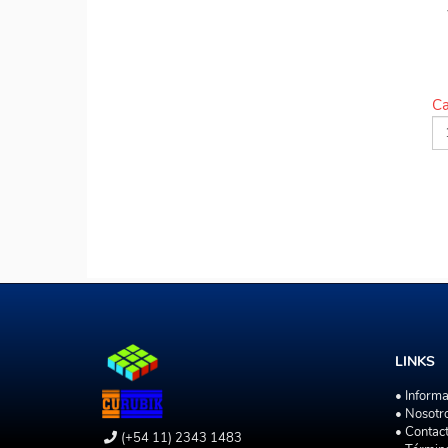
Ca
LINKS
• Inform
• Nosotr
• Contac
(+54 11) 2343 1483