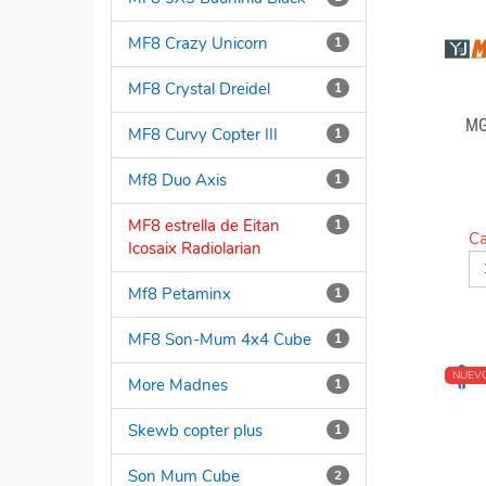
MF8 Crazy Unicorn
1
MF8 Crystal Dreidel
1
MG
MF8 Curvy Copter III
1
Mf8 Duo Axis
1
MF8 estrella de Eitan
1
Ca
Icosaix Radiolarian
Mf8 Petaminx
1
MF8 Son-Mum 4x4 Cube
1
NUEV
More Madnes
1
Skewb copter plus
1
Son Mum Cube
2