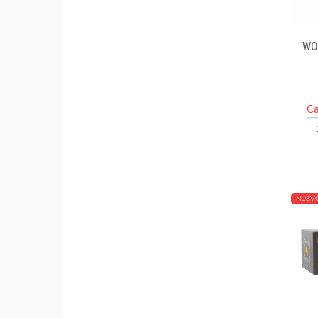
WO
Ca
NUEV