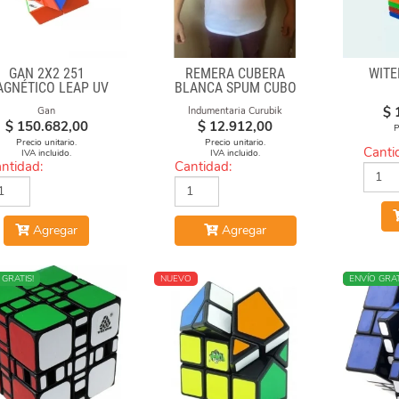
GAN 2X2 251
REMERA CUBERA
WITE
GNÉTICO LEAP UV
BLANCA SPUM CUBO
GAN
$
Gan
Indumentaria Curubik
$
150.682,00
$
12.912,00
P
Precio unitario.
Precio unitario.
Canti
IVA incluido.
IVA incluido.
ntidad:
Cantidad:
Agregar
Agregar
 GRATIS!
NUEVO
NUEVO
ENVÍO GRAT