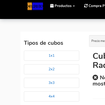
Productos
Compra P
Inicio
Cubos Rubik MF8 MF8 estrella de Eitan Icosaix 
Precio me
Tipos de cubos
Cub
1x1
Rad
2x2
No
most
3x3
4x4