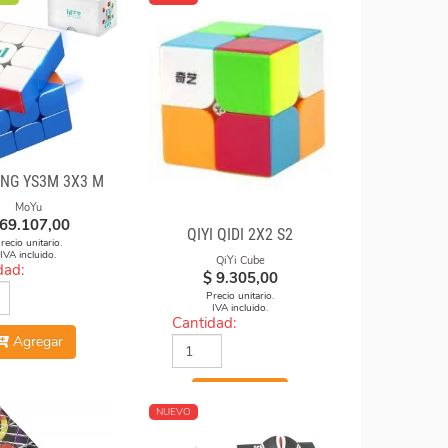
NG YS3M 3X3 M
MoYu
69.107,00
QIYI QIDI 2X2 S2
recio unitario.
IVA incluido.
QiYi Cube
dad:
$
9.305,00
Precio unitario.
IVA incluido.
Cantidad:
Agregar
Agregar
NUEVO