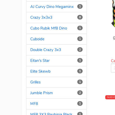
AJ Curvy Dino Megaminx
1
Crazy 3x3x3
8
Cubo Rubik Mf8 Dino
1
Cuboide
1
Double Crazy 3x3
2
Eitan's Star
Ca
1
Elite Skewb
1
Grilles
1
Jumble Prism
2
NUEV
MF8
1
MF8 3X3 Bauhinia Black
1