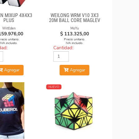
EN MIXUP 4X4X3
WEILONG WRM V10 3X3
PLUS
20M BALL CORE MAGLEV
UV
WitEden
MoYu
159.976,00
$
113.325,00
recio unitario.
Precio unitario.
IVA incluido.
IVA incluido.
dad:
Cantidad:
Agregar
Agregar
NUEVO