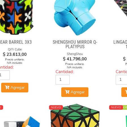
GEAR BARREL 3X3
SHENGSHOU MIRROR Q-
LINGAO
PLATYPUS
QiYi Cube
$
23.613,00
ShengShou
$
41.796,00
$
Precio unitario.
IVA incluido.
Precio unitario.
P
ntidad:
IVA incluido.
Cantidad:
Canti
Agregar
Agregar
O
NUEVO
MÁS VENDI
NUEVO