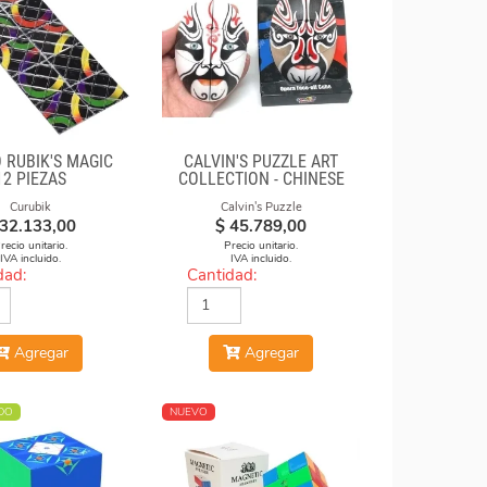
 RUBIK'S MAGIC
CALVIN'S PUZZLE ART
12 PIEZAS
COLLECTION - CHINESE
OPERA FACE-OFF CUBE
Curubik
Calvin's Puzzle
(BLACK & WHITE MASKS)
32.133,00
$
45.789,00
recio unitario.
Precio unitario.
IVA incluido.
IVA incluido.
dad:
Cantidad:
Agregar
Agregar
DO
NUEVO