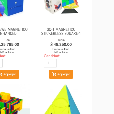
EWB MAGNETICO
SQ-1 MAGNÉTICO
ENHANCED
STICKERLESS SQUARE-1
Gan
YuXin
125.785,00
$
48.250,00
recio unitario.
Precio unitario.
IVA incluido.
IVA incluido.
dad:
Cantidad:
Agregar
Agregar