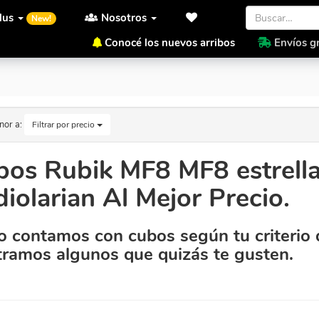
lus
Nosotros
New!
Conocé los nuevos arribos
Envíos gr
Radiolarian Al Mejor Precio.
nor a:
Filtrar por precio
os Rubik MF8 MF8 estrella 
iolarian Al Mejor Precio.
 contamos con cubos según tu criterio 
ramos algunos que quizás te gusten.