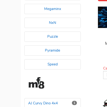
Megaminx
NxN
Puzzle
Pyramide
Speed
Ca
AJ Curvy Dino 4x4
1