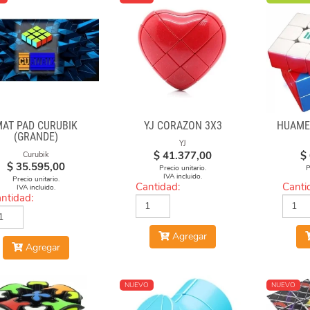
MAT PAD CURUBIK
YJ CORAZON 3X3
HUAME
(GRANDE)
YJ
$
41.377,00
$
Curubik
$
35.595,00
Precio unitario.
P
IVA incluido.
Precio unitario.
Cantidad:
Canti
IVA incluido.
ntidad:
Agregar
Agregar
NUEVO
NUEVO