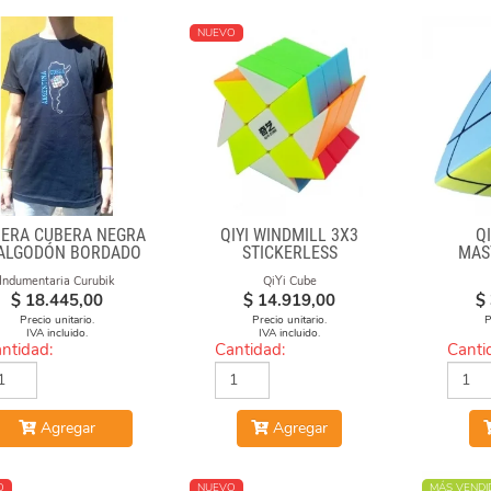
NUEVO
ERA CUBERA NEGRA
QIYI WINDMILL 3X3
Q
 ALGODÓN BORDADO
STICKERLESS
MAS
ARGENTINA CUBEA"
Indumentaria Curubik
QiYi Cube
$
18.445,00
$
14.919,00
$
Precio unitario.
Precio unitario.
P
IVA incluido.
IVA incluido.
ntidad:
Cantidad:
Canti
Agregar
Agregar
O
NUEVO
MÁS VENDI