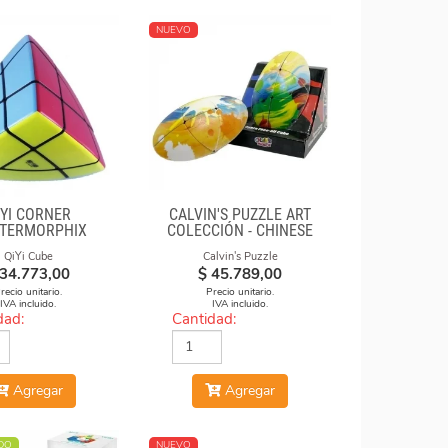
NUEVO
IYI CORNER
CALVIN'S PUZZLE ART
TERMORPHIX
COLECCIÓN - CHINESE
OPERA FACE-OFF CUBE
QiYi Cube
Calvin's Puzzle
(GRAFFITI CAMO)
34.773,00
$
45.789,00
recio unitario.
Precio unitario.
IVA incluido.
IVA incluido.
dad:
Cantidad:
Agregar
Agregar
DO
NUEVO