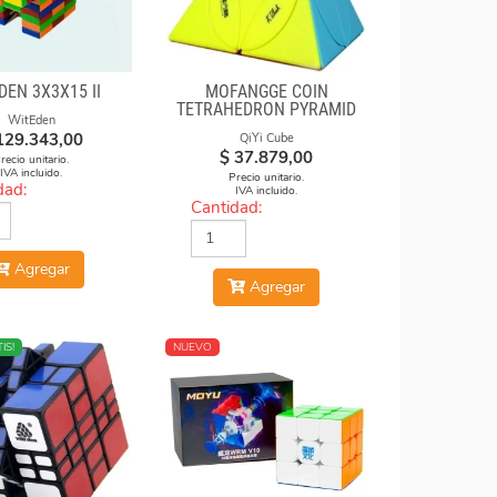
DEN 3X3X15 II
MOFANGGE COIN
TETRAHEDRON PYRAMID
WitEden
STICKERLESS
129.343,00
QiYi Cube
$
37.879,00
recio unitario.
IVA incluido.
Precio unitario.
dad:
IVA incluido.
Cantidad:
Agregar
Agregar
IS!
NUEVO