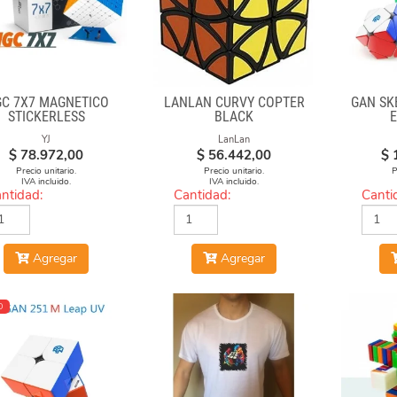
C 7X7 MAGNÉTICO
LANLAN CURVY COPTER
GAN SK
STICKERLESS
BLACK
YJ
LanLan
$
78.972,00
$
56.442,00
$
Precio unitario.
Precio unitario.
P
IVA incluido.
IVA incluido.
ntidad:
Cantidad:
Canti
Agregar
Agregar
O