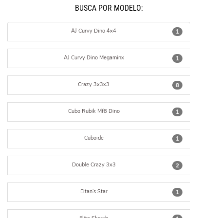
BUSCÁ POR MODELO:
AJ Curvy Dino 4x4
1
AJ Curvy Dino Megaminx
1
Crazy 3x3x3
8
Cubo Rubik Mf8 Dino
1
Cuboide
1
Double Crazy 3x3
2
Eitan's Star
1