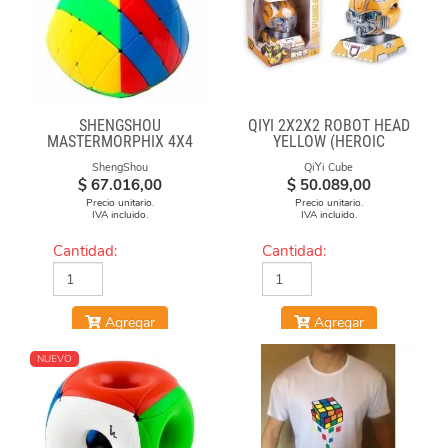
SHENGSHOU
QIYI 2X2X2 ROBOT HEAD
MASTERMORPHIX 4X4
YELLOW (HEROIC
LEADER)
ShengShou
QiYi Cube
$
67.016,00
$
50.089,00
Precio unitario.
Precio unitario.
IVA incluido.
IVA incluido.
Cantidad:
Cantidad:
Agregar
Agregar
NUEVO