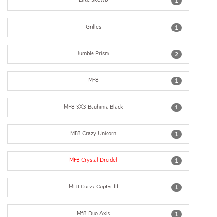
Elite Skewb
1
Grilles
1
Jumble Prism
2
MF8
1
MF8 3X3 Bauhinia Black
1
MF8 Crazy Unicorn
1
MF8 Crystal Dreidel
1
MF8 Curvy Copter III
1
Mf8 Duo Axis
1