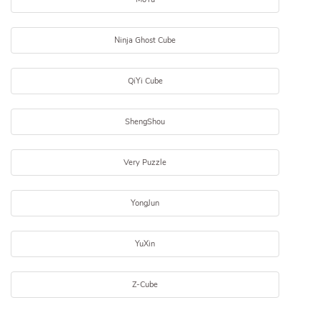
Ninja Ghost Cube
QiYi Cube
ShengShou
Very Puzzle
YongJun
YuXin
Z-Cube