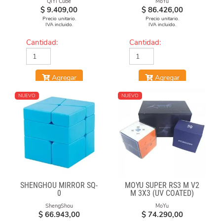
QiYi Cube
MoYu
$
9.409,00
$
86.426,00
Precio unitario.
Precio unitario.
IVA incluido.
IVA incluido.
Cantidad:
Cantidad:
Agregar
Agregar
NUEVO
NUEVO
SHENGHOU MIRROR SQ-
MOYU SUPER RS3 M V2
0
M 3X3 (UV COATED)
ShengShou
MoYu
$
66.943,00
$
74.290,00