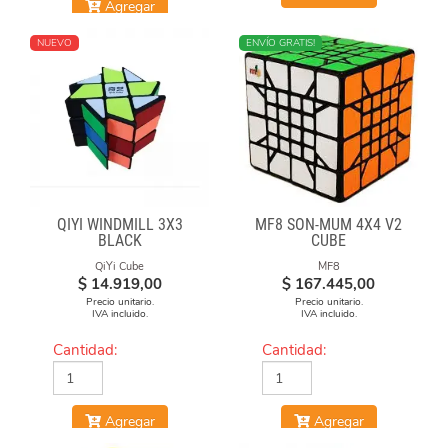
Agregar
NUEVO
ENVÍO GRATIS!
QIYI WINDMILL 3X3
MF8 SON-MUM 4X4 V2
BLACK
CUBE
QiYi Cube
MF8
$
14.919,00
$
167.445,00
Precio unitario.
Precio unitario.
IVA incluido.
IVA incluido.
Cantidad:
Cantidad:
Agregar
Agregar