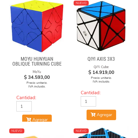
NUEVO
MOYU HUNYUAN
QIYI AXIS 3X3
OBLIQUE TURNING CUBE
QiYi Cube
2 MIUP SKEWB
$
14.919,00
MoYu
$
34.593,00
Precio unitario.
IVA incluido.
Precio unitario.
IVA incluido.
Cantidad:
Cantidad:
Agregar
Agregar
NUEVO
NUEVO