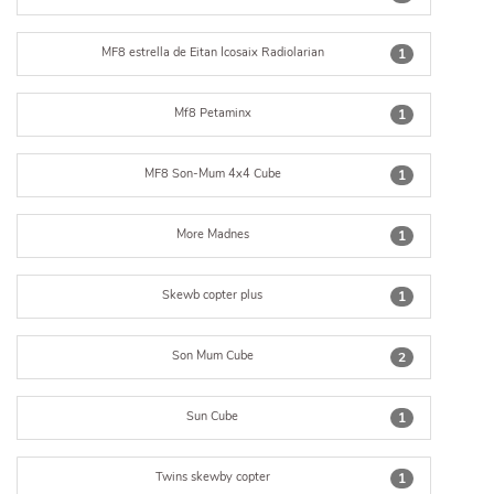
MF8 estrella de Eitan Icosaix Radiolarian
1
Mf8 Petaminx
1
MF8 Son-Mum 4x4 Cube
1
More Madnes
1
Skewb copter plus
1
Son Mum Cube
2
Sun Cube
1
Twins skewby copter
1