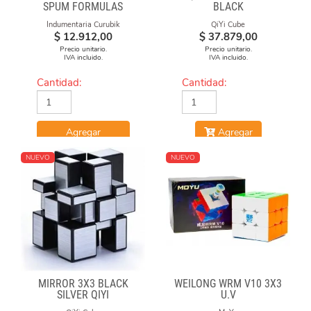
SPUM FORMULAS
BLACK
Indumentaria Curubik
QiYi Cube
$
12.912,00
$
37.879,00
Precio unitario.
Precio unitario.
IVA incluido.
IVA incluido.
Cantidad:
Cantidad:
Agregar
Agregar
NUEVO
NUEVO
MIRROR 3X3 BLACK
WEILONG WRM V10 3X3
SILVER QIYI
U.V