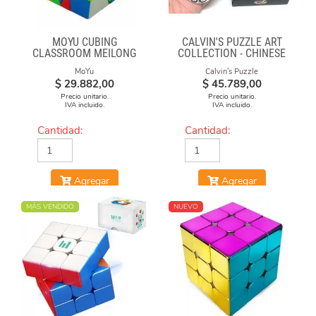
MOYU CUBING
CALVIN'S PUZZLE ART
CLASSROOM MEILONG
COLLECTION - CHINESE
POLARIS CUBE
OPERA FACE-OFF CUBE
MoYu
Calvin's Puzzle
STICKERLESS
(BLACK & WHITE MASKS)
$
29.882,00
$
45.789,00
Precio unitario.
Precio unitario.
IVA incluido.
IVA incluido.
Cantidad:
Cantidad:
Agregar
Agregar
MÁS VENDIDO
NUEVO