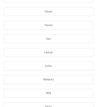
Dayan
Fanxin
Gan
LanLan
Lefun
Meffert's
MF8
MoYu