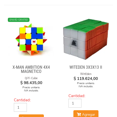
NUEVO
ENVÍO GRATIS!
X-MAN AMBITION 4X4
WITEDEN 3X3X13 II
MAGNETICO
WitEden
$
119.624,00
QiYi Cube
$
98.435,00
Precio unitario.
IVA incluido.
Precio unitario.
IVA incluido.
Cantidad:
Cantidad:
Agregar