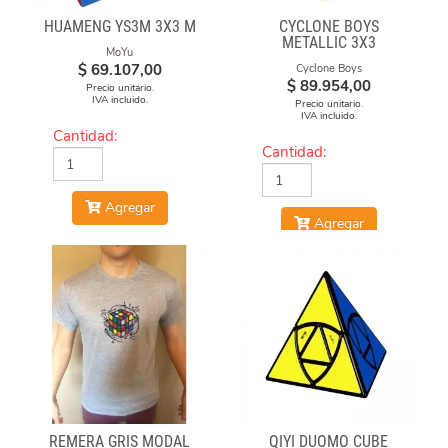
HUAMENG YS3M 3X3 M
CYCLONE BOYS
METALLIC 3X3
MoYu
MAGNETICO MACARON
$
69.107,00
Cyclone Boys
$
89.954,00
Precio unitario.
IVA incluido.
Precio unitario.
IVA incluido.
Cantidad:
Cantidad:
Agregar
Agregar
REMERA GRIS MODAL
QIYI DUOMO CUBE