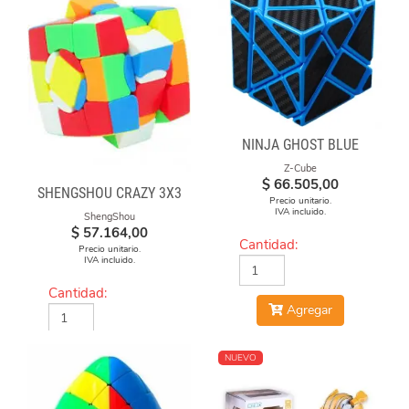
NINJA GHOST BLUE
Z-Cube
$
66.505,00
SHENGSHOU CRAZY 3X3
Precio unitario.
IVA incluido.
ShengShou
$
57.164,00
Cantidad:
Precio unitario.
IVA incluido.
Cantidad:
Agregar
Agregar
NUEVO