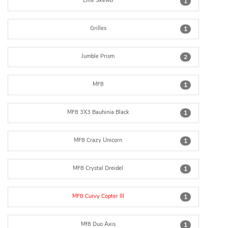
Elite Skewb
1
Grilles
1
Jumble Prism
2
MF8
1
MF8 3X3 Bauhinia Black
1
MF8 Crazy Unicorn
1
MF8 Crystal Dreidel
1
MF8 Curvy Copter III
1
Mf8 Duo Axis
1