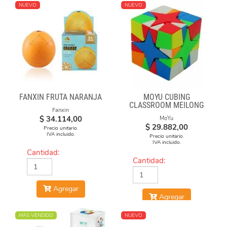
NUEVO
NUEVO
FANXIN FRUTA NARANJA
MOYU CUBING
CLASSROOM MEILONG
Fanxin
POLARIS CUBE
$
34.114,00
MoYu
STICKERLESS
$
29.882,00
Precio unitario.
IVA incluido.
Precio unitario.
IVA incluido.
Cantidad:
Cantidad:
Agregar
Agregar
MÁS VENDIDO
NUEVO