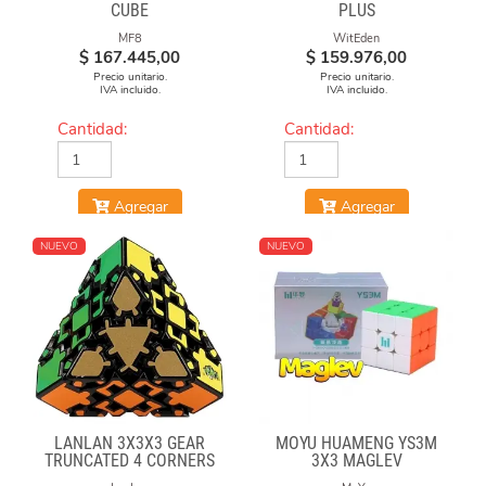
CUBE
PLUS
MF8
WitEden
$
167.445,00
$
159.976,00
Precio unitario.
Precio unitario.
IVA incluido.
IVA incluido.
Cantidad:
Cantidad:
Agregar
Agregar
NUEVO
NUEVO
LANLAN 3X3X3 GEAR
MOYU HUAMENG YS3M
TRUNCATED 4 CORNERS
3X3 MAGLEV