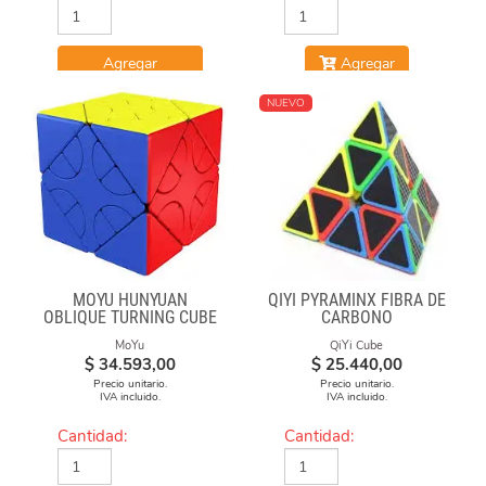
Agregar
Agregar
NUEVO
MOYU HUNYUAN
QIYI PYRAMINX FIBRA DE
OBLIQUE TURNING CUBE
CARBONO
2 MIUP SKEWB
MoYu
QiYi Cube
$
34.593,00
$
25.440,00
Precio unitario.
Precio unitario.
IVA incluido.
IVA incluido.
Cantidad:
Cantidad: