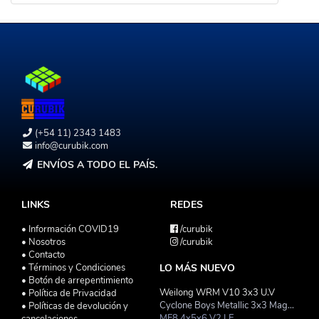
(+54 11) 2343 1483
info@curubik.com
ENVÍOS A TODO EL PAÍS.
LINKS
REDES
• Información COVID19
/curubik
• Nosotros
/curubik
• Contacto
• Términos y Condiciones
LO MÁS NUEVO
• Botón de arrepentimiento
Weilong WRM V10 3x3 U.V
• Política de Privacidad
Cyclone Boys Metallic 3x3 Magnetico Macaron
• Políticas de devolución y
MF8 4x5x6 V2 LE