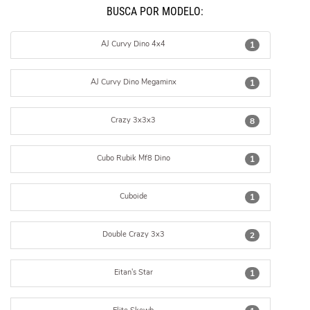
BUSCÁ POR MODELO:
AJ Curvy Dino 4x4
1
AJ Curvy Dino Megaminx
1
Crazy 3x3x3
8
Cubo Rubik Mf8 Dino
1
Cuboide
1
Double Crazy 3x3
2
Eitan's Star
1