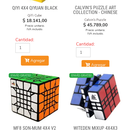
CALVIN'S PUZZLE ART
QIYI 4X4 QIYUAN BLACK
COLLECTION - CHINESE
QiYi Cube
OPERA FACE-OFF CUBE
$
18.141,00
Calvin's Puzzle
(GREEN & YELLOW
$
45.789,00
MASKS)
Precio unitario.
IVA incluido.
Precio unitario.
IVA incluido.
Cantidad:
Cantidad:
Agregar
Agregar
ENVÍO GRATIS!
NUEVO
ENVÍO GRATIS!
MF8 SON-MUM 4X4 V2
WITEDEN MIXUP 4X4X3