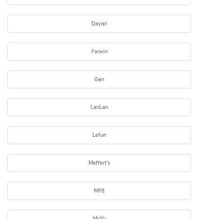
Dayan
Fanxin
Gan
LanLan
Lefun
Meffert's
MF8
MoYu