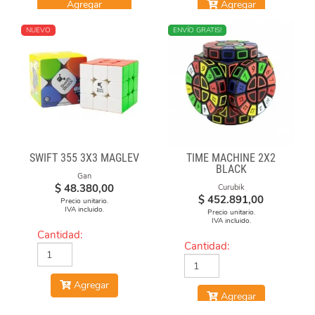
Agregar
Agregar
NUEVO
NUEVO
ENVÍO GRATIS!
SWIFT 355 3X3 MAGLEV
TIME MACHINE 2X2
BLACK
Gan
$
48.380,00
Curubik
$
452.891,00
Precio unitario.
IVA incluido.
Precio unitario.
IVA incluido.
Cantidad:
Cantidad:
Agregar
Agregar