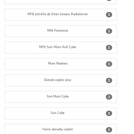
MF8 estrella de Eitan Icosaix Radiolarian
1
Mf8 Petaminx
1
MF8 Son-Mum 4x4 Cube
1
More Madnes
1
Skewb copter plus
1
Son Mum Cube
2
Sun Cube
1
Twins skewby copter
1