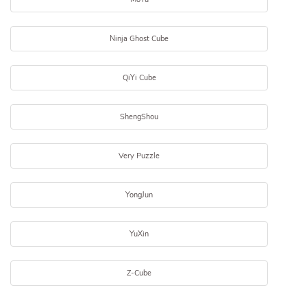
Ninja Ghost Cube
QiYi Cube
ShengShou
Very Puzzle
YongJun
YuXin
Z-Cube