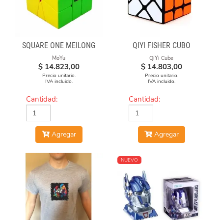
SQUARE ONE MEILONG
QIYI FISHER CUBO
MoYu
QiYi Cube
$
14.823,00
$
14.803,00
Precio unitario.
Precio unitario.
IVA incluido.
IVA incluido.
Cantidad:
Cantidad:
Agregar
Agregar
NUEVO