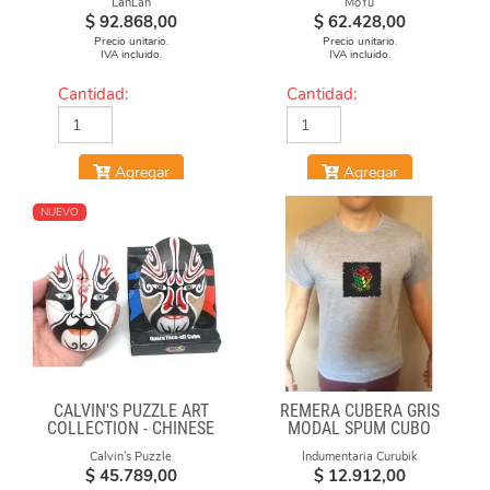
LanLan
MoYu
$
92.868,00
$
62.428,00
Precio unitario.
Precio unitario.
IVA incluido.
IVA incluido.
Cantidad:
Cantidad:
Agregar
Agregar
NUEVO
CALVIN'S PUZZLE ART
REMERA CUBERA GRIS
COLLECTION - CHINESE
MODAL SPUM CUBO
OPERA FACE-OFF CUBE
CICULO
Calvin's Puzzle
Indumentaria Curubik
(BLACK & WHITE MASKS)
$
45.789,00
$
12.912,00