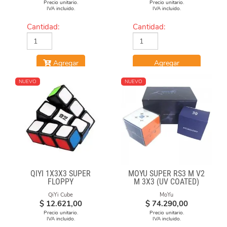
Precio unitario.
Precio unitario.
IVA incluido.
IVA incluido.
Cantidad:
Cantidad:
Agregar
Agregar
NUEVO
NUEVO
QIYI 1X3X3 SUPER
MOYU SUPER RS3 M V2
FLOPPY
M 3X3 (UV COATED)
QiYi Cube
MoYu
$
12.621,00
$
74.290,00
Precio unitario.
Precio unitario.
IVA incluido.
IVA incluido.