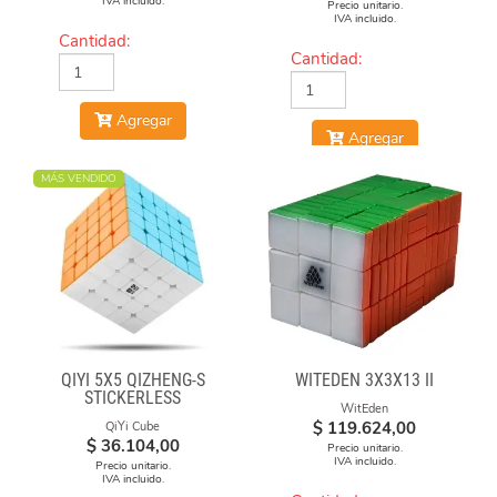
IVA incluido.
Precio unitario.
IVA incluido.
Cantidad:
Cantidad:
Agregar
Agregar
MÁS VENDIDO
QIYI 5X5 QIZHENG-S
WITEDEN 3X3X13 II
STICKERLESS
WitEden
$
119.624,00
QiYi Cube
$
36.104,00
Precio unitario.
IVA incluido.
Precio unitario.
IVA incluido.