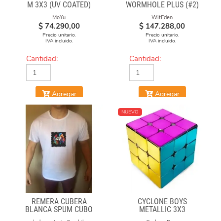
M 3X3 (UV COATED)
WORMHOLE PLUS (#2)
MoYu
WitEden
$
74.290,00
$
147.288,00
Precio unitario.
Precio unitario.
IVA incluido.
IVA incluido.
Cantidad:
Cantidad:
Agregar
Agregar
NUEVO
REMERA CUBERA
CYCLONE BOYS
BLANCA SPUM CUBO
METALLIC 3X3
GAN
MAGNETICO MACARON