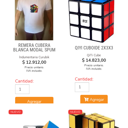
REMERA CUBERA
QIYI CUBOIDE 2X3X3
BLANCA MODAL SPUM
CUBO FUEGO
QiYi Cube
Indumentaria Curubik
$
14.823,00
$
12.912,00
Precio unitario.
Precio unitario.
IVA incluido.
IVA incluido.
Cantidad:
Cantidad:
Agregar
Agregar
NUEVO
NUEVO