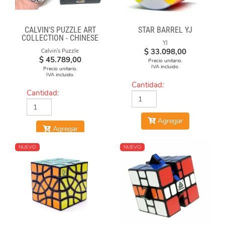
CALVIN'S PUZZLE ART
STAR BARREL YJ
COLLECTION - CHINESE
YJ
OPERA FACE-OFF CUBE
$
33.098,00
Calvin's Puzzle
(BLACK & WHITE MASKS)
$
45.789,00
Precio unitario.
IVA incluido.
Precio unitario.
IVA incluido.
Cantidad:
Cantidad:
Agregar
Agregar
NUEVO
NUEVO