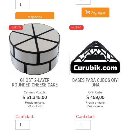
Agregar
Agregar
NUEVO
NUEVO
GHOST 2-LAYER
BASES PARA CUBOS QIYI
ROUNDED CHEESE CAKE
DNA
-BLACK BODY WITH
Calvin's Puzzle
QiYi Cube
SILVER LABEL
$
51.345,00
$
459,00
Precio unitario.
Precio unitario.
IVA incluido.
IVA incluido.
Cantidad:
Cantidad: