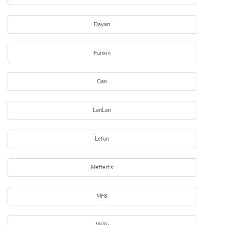
Dayan
Fanxin
Gan
LanLan
Lefun
Meffert's
MF8
MoYu