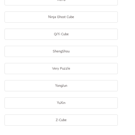
Ninja Ghost Cube
QiYi Cube
ShengShou
Very Puzzle
YongJun
YuXin
Z-Cube