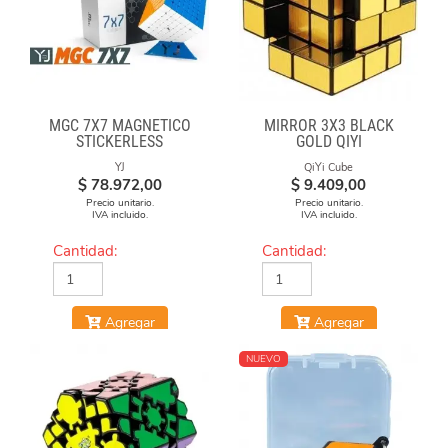
MGC 7X7 MAGNÉTICO
MIRROR 3X3 BLACK
STICKERLESS
GOLD QIYI
YJ
QiYi Cube
$
78.972,00
$
9.409,00
Precio unitario.
Precio unitario.
IVA incluido.
IVA incluido.
Cantidad:
Cantidad:
Agregar
Agregar
NUEVO