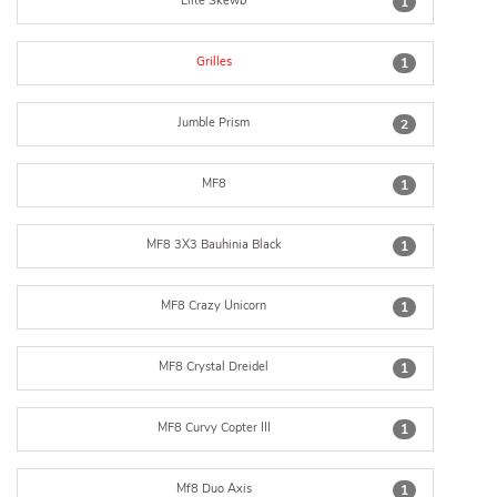
Elite Skewb
1
Grilles
1
Jumble Prism
2
MF8
1
MF8 3X3 Bauhinia Black
1
MF8 Crazy Unicorn
1
MF8 Crystal Dreidel
1
MF8 Curvy Copter III
1
Mf8 Duo Axis
1