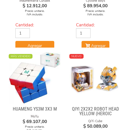
Indumentaria Curubik
Cyclone Boys
$
12.912,00
$
89.954,00
Precio unitario.
Precio unitario.
IVA incluido.
IVA incluido.
Cantidad:
Cantidad:
Agregar
Agregar
MÁS VENDIDO
NUEVO
HUAMENG YS3M 3X3 M
QIYI 2X2X2 ROBOT HEAD
YELLOW (HEROIC
MoYu
LEADER)
$
69.107,00
QiYi Cube
$
50.089,00
Precio unitario.