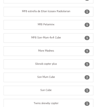
MF8 estrella de Eitan Icosaix Radiolarian
1
Mf8 Petaminx
1
MF8 Son-Mum 4x4 Cube
1
More Madnes
1
Skewb copter plus
1
Son Mum Cube
2
Sun Cube
1
Twins skewby copter
1