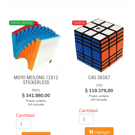
NUEVO
ENVÍO GRATIS!
NUEVO
MOYU MEILONG 12X12
C4U 3X3X7
STICKERLESS
C4U
$
119.379,00
MoYu
$
341.880,00
Precio unitario.
IVA incluido.
Precio unitario.
IVA incluido.
Cantidad:
Cantidad:
Agregar