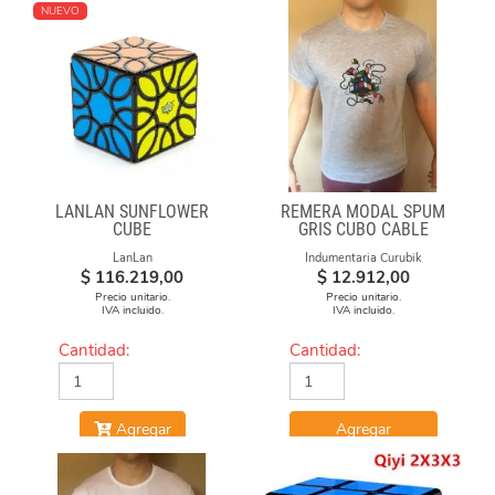
NUEVO
LANLAN SUNFLOWER
REMERA MODAL SPUM
CUBE
GRIS CUBO CABLE
LanLan
Indumentaria Curubik
$
116.219,00
$
12.912,00
Precio unitario.
Precio unitario.
IVA incluido.
IVA incluido.
Cantidad:
Cantidad:
Agregar
Agregar