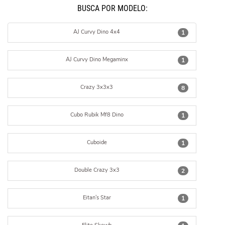
BUSCÁ POR MODELO:
AJ Curvy Dino 4x4
1
AJ Curvy Dino Megaminx
1
Crazy 3x3x3
8
Cubo Rubik Mf8 Dino
1
Cuboide
1
Double Crazy 3x3
2
Eitan's Star
1