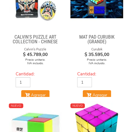
CALVIN'S PUZZLE ART
MAT PAD CURUBIK
COLLECTION - CHINESE
(GRANDE)
OPERA FACE-OFF CUBE
Calvin's Puzzle
Curubik
(GREEN & YELLOW
$
45.789,00
$
35.595,00
MASKS)
Precio unitario.
Precio unitario.
IVA incluido.
IVA incluido.
Cantidad:
Cantidad:
Agregar
Agregar
NUEVO
NUEVO