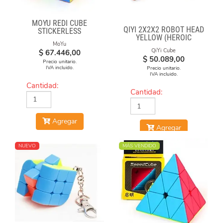
MOYU REDI CUBE
QIYI 2X2X2 ROBOT HEAD
STICKERLESS
YELLOW (HEROIC
MoYu
LEADER)
QiYi Cube
$
67.446,00
$
50.089,00
Precio unitario.
IVA incluido.
Precio unitario.
IVA incluido.
Cantidad:
Cantidad:
Agregar
Agregar
NUEVO
MÁS VENDIDO