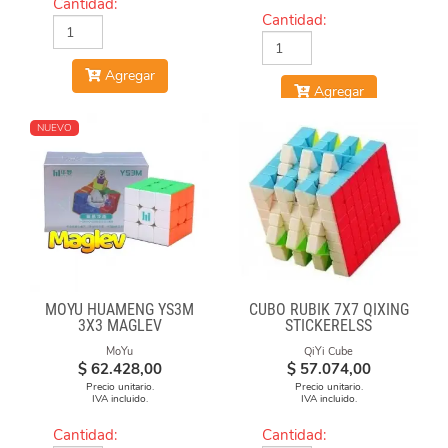
Cantidad:
Cantidad:
Agregar
Agregar
NUEVO
MOYU HUAMENG YS3M
CUBO RUBIK 7X7 QIXING
3X3 MAGLEV
STICKERELSS
MoYu
QiYi Cube
$
62.428,00
$
57.074,00
Precio unitario.
Precio unitario.
IVA incluido.
IVA incluido.
Cantidad:
Cantidad: