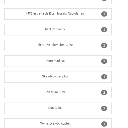
MF8 estrella de Eitan Icosaix Radiolarian
1
Mf8 Petaminx
1
MF8 Son-Mum 4x4 Cube
1
More Madnes
1
Skewb copter plus
1
Son Mum Cube
2
Sun Cube
1
Twins skewby copter
1