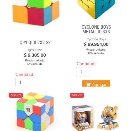
CYCLONE BOYS
METALLIC 3X3
MAGNETICO MACARON
Cyclone Boys
QIYI QIDI 2X2 S2
$
89.954,00
Precio unitario.
QiYi Cube
IVA incluido.
$
9.305,00
Precio unitario.
Cantidad:
IVA incluido.
Cantidad:
Agregar
Agregar
NUEVO
NUEVO