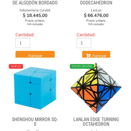
DE ALGODÓN BORDADO
DODECAHEDRON
"FÓRMULAS"
DIAMOND CUBE
Indumentaria Curubik
LanLan
$
18.445,00
$
66.476,00
Precio unitario.
Precio unitario.
IVA incluido.
IVA incluido.
Cantidad:
Cantidad:
Agregar
Agregar
NUEVO
NUEVO
ENVÍO GRATIS!
SHENGHOU MIRROR SQ-
LANLAN EDGE TURNING
0
OCTAHEDRON