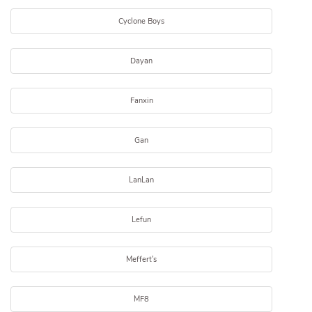
Cyclone Boys
Dayan
Fanxin
Gan
LanLan
Lefun
Meffert's
MF8