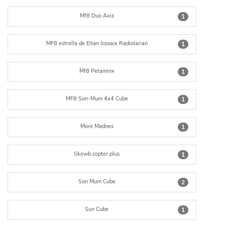
Mf8 Duo Axis
1
MF8 estrella de Eitan Icosaix Radiolarian
1
Mf8 Petaminx
1
MF8 Son-Mum 4x4 Cube
1
More Madnes
1
Skewb copter plus
1
Son Mum Cube
2
Sun Cube
1