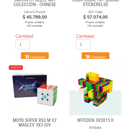
COLECCIÓN - CHINESE
STICKERELSS
OPERA FACE-OFF CUBE
Calvin's Puzzle
QiYi Cube
(GRAFFITI CAMO)
$
45.789,00
$
57.074,00
Precio unitario.
Precio unitario.
IVA incluido.
IVA incluido.
Cantidad:
Cantidad:
Agregar
Agregar
NUEVO
MOYU SUPER RS3 M V2
WITEDEN 3X3X15 II
MAGLEV 3X3 (UV
WitEden
COATED)