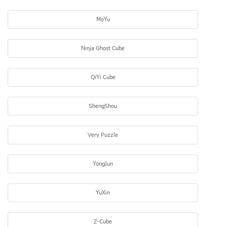
MoYu
Ninja Ghost Cube
QiYi Cube
ShengShou
Very Puzzle
YongJun
YuXin
Z-Cube