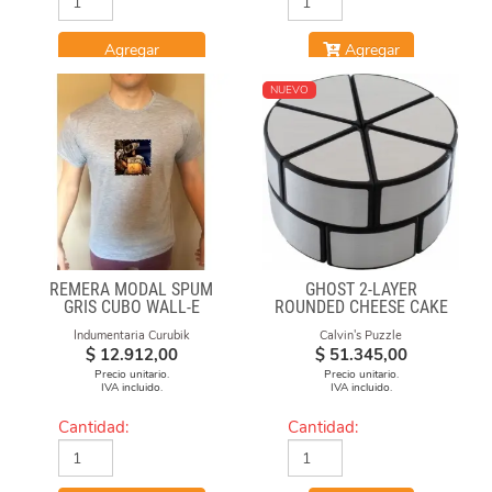
Agregar
Agregar
NUEVO
REMERA MODAL SPUM
GHOST 2-LAYER
GRIS CUBO WALL-E
ROUNDED CHEESE CAKE
-BLACK BODY WITH
Indumentaria Curubik
Calvin's Puzzle
SILVER LABEL
$
12.912,00
$
51.345,00
Precio unitario.
Precio unitario.
IVA incluido.
IVA incluido.
Cantidad:
Cantidad: