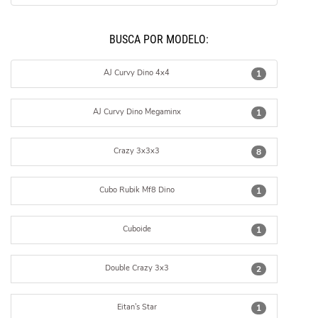
BUSCÁ POR MODELO:
AJ Curvy Dino 4x4
1
AJ Curvy Dino Megaminx
1
Crazy 3x3x3
8
Cubo Rubik Mf8 Dino
1
Cuboide
1
Double Crazy 3x3
2
Eitan's Star
1