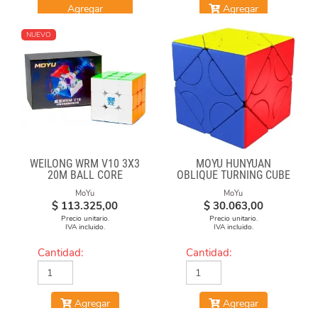
Agregar
Agregar
NUEVO
WEILONG WRM V10 3X3
MOYU HUNYUAN
20M BALL CORE
OBLIQUE TURNING CUBE
MAGLEV UV
1 MIXUP SKEWB
MoYu
MoYu
$
113.325,00
$
30.063,00
Precio unitario.
Precio unitario.
IVA incluido.
IVA incluido.
Cantidad:
Cantidad:
Agregar
Agregar