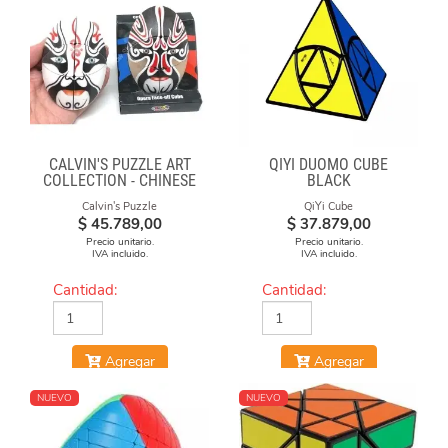
CALVIN'S PUZZLE ART
QIYI DUOMO CUBE
COLLECTION - CHINESE
BLACK
OPERA FACE-OFF CUBE
Calvin's Puzzle
QiYi Cube
(BLACK & WHITE MASKS)
$
45.789,00
$
37.879,00
Precio unitario.
Precio unitario.
IVA incluido.
IVA incluido.
Cantidad:
Cantidad:
Agregar
Agregar
NUEVO
NUEVO