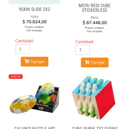
MOYU REDI CUBE
YUXIN SLIDE 2X2
STICKERLESS
YuXin
MoYu
$
70.624,00
$
67.446,00
Precio unitario.
Precio unitario.
IVA incluido.
IVA incluido.
Cantidad:
Cantidad:
Agregar
Agregar
NUEVO
CALVIN'S PUZZLE ART
CUBO RUBIK 7X7 QIXING