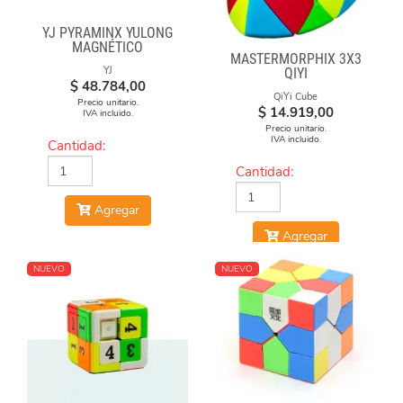
YJ PYRAMINX YULONG
MAGNÉTICO
MASTERMORPHIX 3X3
YJ
QIYI
$
48.784,00
QiYi Cube
Precio unitario.
$
14.919,00
IVA incluido.
Precio unitario.
IVA incluido.
Cantidad:
Cantidad:
Agregar
Agregar
NUEVO
NUEVO