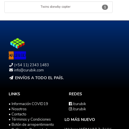
Twins skewby copter
1
(+54 11) 2343 1483
info@curubik.com
ENVÍOS A TODO EL PAÍS.
LINKS
REDES
• Información COVID19
/curubik
• Nosotros
/curubik
• Contacto
• Términos y Condiciones
LO MÁS NUEVO
• Botón de arrepentimiento