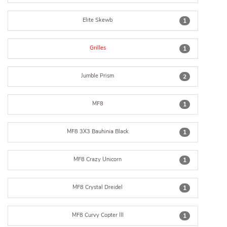
Elite Skewb
1
Grilles
1
Jumble Prism
2
MF8
1
MF8 3X3 Bauhinia Black
1
MF8 Crazy Unicorn
1
MF8 Crystal Dreidel
1
MF8 Curvy Copter III
1