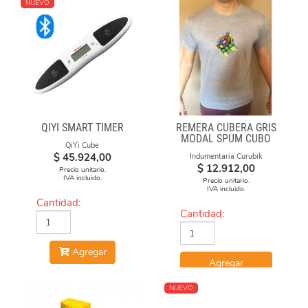
NUEVO
QIYI SMART TIMER
REMERA CUBERA GRIS
MODAL SPUM CUBO
QiYi Cube
ESFUMADO
$
45.924,00
Indumentaria Curubik
$
12.912,00
Precio unitario.
IVA incluido.
Precio unitario.
IVA incluido.
Cantidad:
Cantidad:
Agregar
Agregar
NUEVO