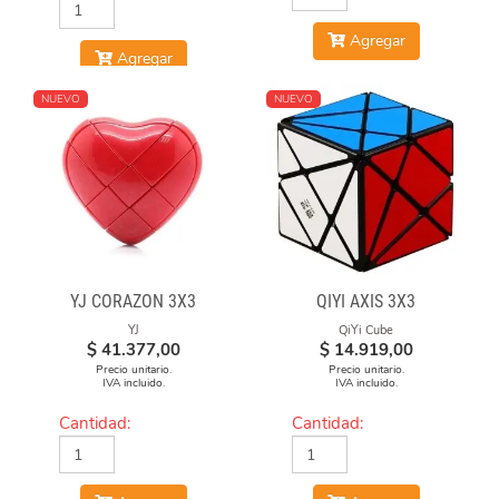
Agregar
Agregar
NUEVO
NUEVO
YJ CORAZON 3X3
QIYI AXIS 3X3
YJ
QiYi Cube
$
41.377,00
$
14.919,00
Precio unitario.
Precio unitario.
IVA incluido.
IVA incluido.
Cantidad:
Cantidad: