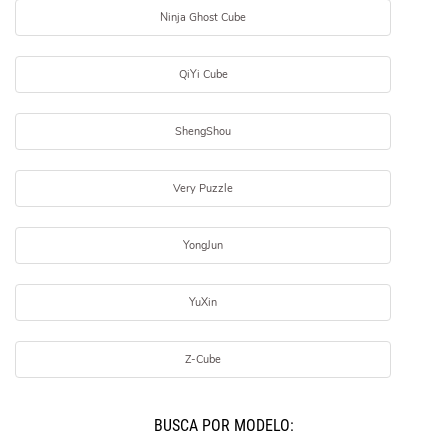
Ninja Ghost Cube
QiYi Cube
ShengShou
Very Puzzle
YongJun
YuXin
Z-Cube
BUSCÁ POR MODELO: