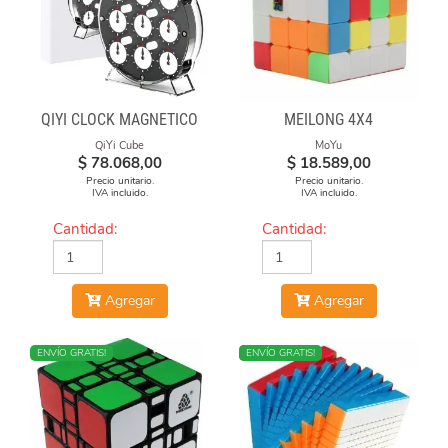
QIYI CLOCK MAGNÉTICO
MEILONG 4X4
QiYi Cube
MoYu
$
78.068,00
$
18.589,00
Precio unitario.
Precio unitario.
IVA incluido.
IVA incluido.
Cantidad:
Cantidad:
Agregar
Agregar
ENVÍO GRATIS!
NUEVO
ENVÍO GRATIS!