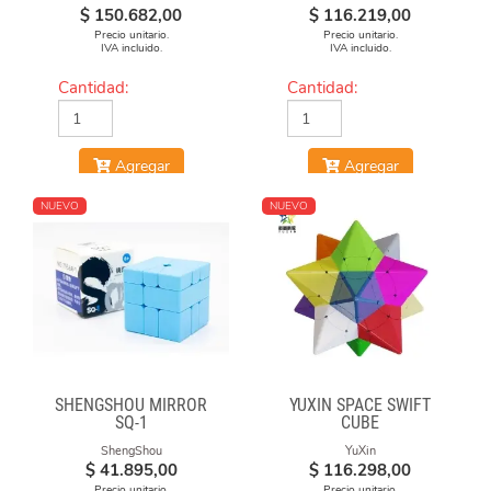
$
150.682,00
$
116.219,00
Precio unitario.
Precio unitario.
IVA incluido.
IVA incluido.
Cantidad:
Cantidad:
Agregar
Agregar
NUEVO
NUEVO
SHENGSHOU MIRROR
YUXIN SPACE SWIFT
SQ-1
CUBE
ShengShou
YuXin
$
41.895,00
$
116.298,00
Precio unitario.
Precio unitario.