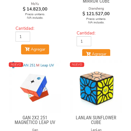
MIRROR CUBE
MoYu
$
14.823,00
Diansheng
$
121.527,00
Precio unitario.
IVA incluido.
Precio unitario.
IVA incluido.
Cantidad:
Cantidad:
Agregar
Agregar
NUEVO
NUEVO
GAN 2X2 251
LANLAN SUNFLOWER
MAGNÉTICO LEAP UV
CUBE
Gan
LanLan