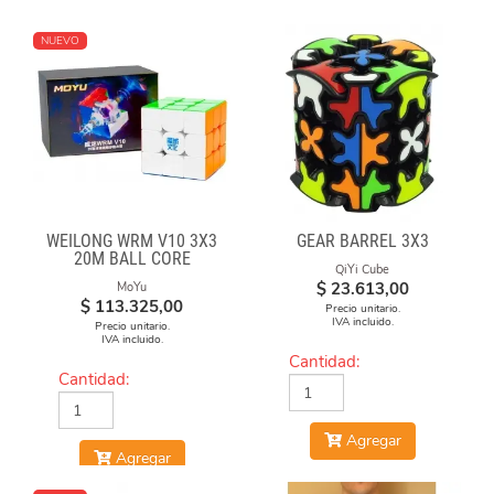
NUEVO
WEILONG WRM V10 3X3
GEAR BARREL 3X3
20M BALL CORE
QiYi Cube
MAGLEV UV
$
23.613,00
MoYu
$
113.325,00
Precio unitario.
IVA incluido.
Precio unitario.
IVA incluido.
Cantidad:
Cantidad:
Agregar
Agregar