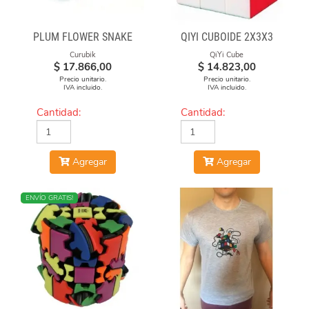
PLUM FLOWER SNAKE
QIYI CUBOIDE 2X3X3
Curubik
QiYi Cube
$
17.866,00
$
14.823,00
Precio unitario.
Precio unitario.
IVA incluido.
IVA incluido.
Cantidad:
Cantidad:
Agregar
Agregar
MÁS VENDIDO
ENVÍO GRATIS!