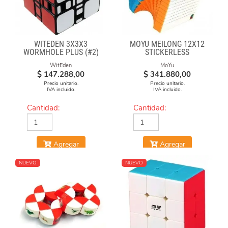
WITEDEN 3X3X3
MOYU MEILONG 12X12
WORMHOLE PLUS (#2)
STICKERLESS
WitEden
MoYu
$
147.288,00
$
341.880,00
Precio unitario.
Precio unitario.
IVA incluido.
IVA incluido.
Cantidad:
Cantidad:
Agregar
Agregar
NUEVO
NUEVO