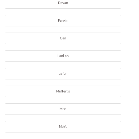
Dayan
Fanxin
Gan
LanLan
Lefun
Meffert's
MF8
MoYu