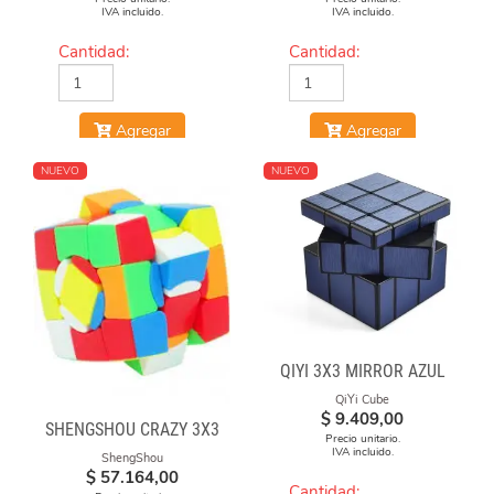
IVA incluido.
IVA incluido.
Cantidad:
Cantidad:
Agregar
Agregar
NUEVO
NUEVO
QIYI 3X3 MIRROR AZUL
QiYi Cube
$
9.409,00
SHENGSHOU CRAZY 3X3
Precio unitario.
IVA incluido.
ShengShou
$
57.164,00
Cantidad: