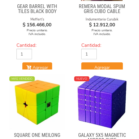
GEAR BARREL WITH
REMERA MODAL SPUM
TILES BLACK BODY
GRIS CUBO CABLE
Meffert's
Indumentaria Curubik
$
156.466,00
$
12.912,00
Precio unitario.
Precio unitario.
IVA incluido.
IVA incluido.
Cantidad:
Cantidad:
Agregar
Agregar
MÁS VENDIDO
NUEVO
SQUARE ONE MEILONG
GALAXY 5X5 MAGNETIC