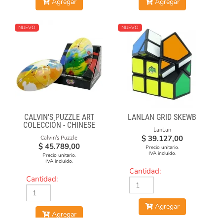
Agregar
Agregar
NUEVO
NUEVO
CALVIN'S PUZZLE ART
LANLAN GRID SKEWB
COLECCIÓN - CHINESE
LanLan
OPERA FACE-OFF CUBE
$
39.127,00
Calvin's Puzzle
(GRAFFITI CAMO)
$
45.789,00
Precio unitario.
IVA incluido.
Precio unitario.
IVA incluido.
Cantidad:
Cantidad:
Agregar
Agregar