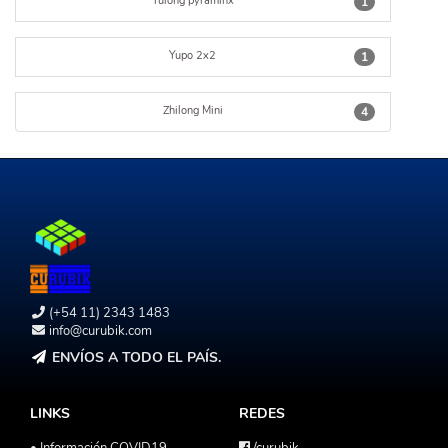
Yulong pyraminx
1
Yupo 2x2
1
Zhilong Mini
4
(+54 11) 2343 1483
info@curubik.com
ENVÍOS A TODO EL PAÍS.
LINKS
REDES